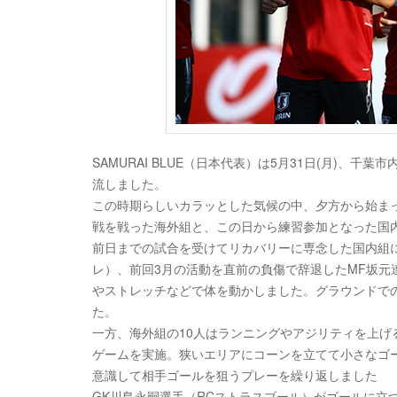
SAMURAI BLUE（日本代表）は5月31日(月)
流しました。
この時期らしいカラッとした気候の中、夕方から始まった
戦を戦った海外組と、この日から練習参加となった国
前日までの試合を受けてリカバリーに専念した国内組に
レ）、前回3月の活動を直前の負傷で辞退したMF坂
やストレッチなどで体を動かしました。グラウンドで
た。
一方、海外組の10人はランニングやアジリティを上げ
ゲームを実施。狭いエリアにコーンを立てて小さなゴー
意識して相手ゴールを狙うプレーを繰り返しました
GK川島永嗣選手（RCストラスブール）がゴールに立