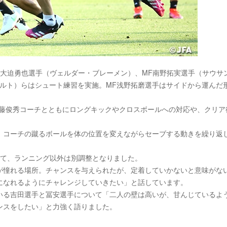
W大迫勇也選手（ヴェルダー・ブレーメン）、MF南野拓実選手（サウサ
フルト）らはシュート練習を実施。MF浅野拓磨選手はサイドから運んだ
齊藤俊秀コーチとともにロングキックやクロスボールへの対応や、クリア
、コーチの蹴るボールを体の位置を変えながらセーブする動きを繰り返
して、ランニング以外は別調整となりました。
が憧れる場所。チャンスを与えられたが、定着していかないと意味がな
になれるようにチャレンジしていきたい」と話しています。
いる吉田選手と冨安選手について「二人の壁は高いが、甘んじているよ
ンスをしたい」と力強く語りました。