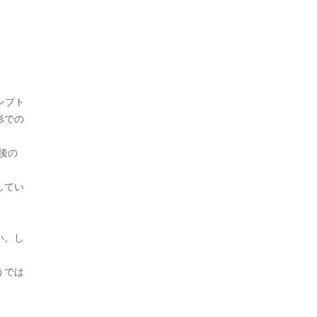
ンプト
形での
後の
してい
い。し
うでは