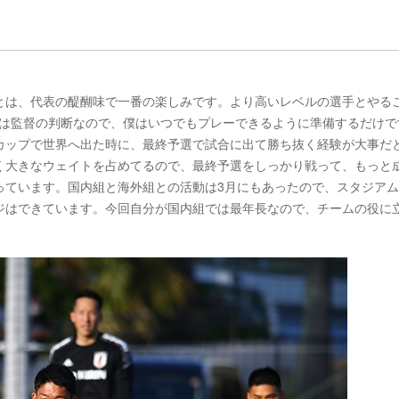
とは、代表の醍醐味で一番の楽しみです。より高いレベルの選手とやる
ては監督の判断なので、僕はいつでもプレーできるように準備するだけで
カップで世界へ出た時に、最終予選で試合に出て勝ち抜く経験が大事だ
く大きなウェイトを占めてるので、最終予選をしっかり戦って、もっと
っています。国内組と海外組との活動は3月にもあったので、スタジア
ジはできています。今回自分が国内組では最年長なので、チームの役に