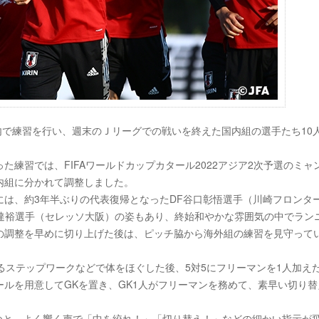
、千葉市内で練習を行い、週末のＪリーグでの戦いを終えた国内組の選手たち10
練習では、FIFAワールドカップカタール2022アジア2次予選のミャ
内組に分かれて調整しました。
は、約3年半ぶりの代表復帰となったDF谷口彰悟選手（川崎フロンタ
元達裕選手（セレッソ大阪）の姿もあり、終始和やかな雰囲気の中でラン
の調整を早めに切り上げた後は、ピッチ脇から海外組の練習を見守って
るステップワークなどで体をほぐした後、5対5にフリーマンを1人加え
ルを用意してGKを置き、GK1人がフリーマンを務めて、素早い切り替
つと、よく響く声で「中を絞れ！」「切り替え！」などの細かい指示が