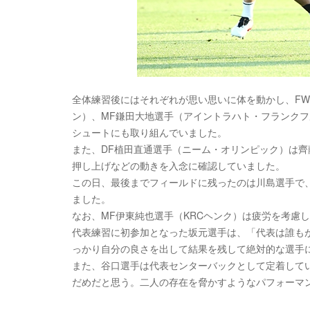
全体練習後にはそれぞれが思い思いに体を動かし、F
ン）、MF鎌田大地選手（アイントラハト・フランク
シュートにも取り組んでいました。
また、DF植田直通選手（ニーム・オリンピック）は
押し上げなどの動きを入念に確認していました。
この日、最後までフィールドに残ったのは川島選手で
ました。
なお、MF伊東純也選手（KRCヘンク）は疲労を考慮
代表練習に初参加となった坂元選手は、「代表は誰も
っかり自分の良さを出して結果を残して絶対的な選手
また、谷口選手は代表センターバックとして定着して
だめだと思う。二人の存在を脅かすようなパフォーマ