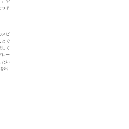
す。や
をうま
のスピ
ことで
識して
プレー
したい
スを出