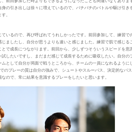
し、前回参加した時よりもできるようになったことも間違いなくありま
自身の引き出しは徐々に増えているので、バチバチのバトルや駆け引き
ます。
じているので、再び呼ばれてうれしかったです。前回参加して、練習で
感じましたし、自分が思うよりも速いと感じました。練習で肌で感じる
ことで成長につながります。前回から、少しずつそういうスピードを意
か試したいですし、まだまだ感じて成長するために吸収したい。自分の
ームとして自分が局面で戦うところから、チームの一員になれるように
先でのプレーの質は自分の強みで、シュートやスルーパス、決定的なパ
場なので、常に結果を意識するプレーをしたいと思います。