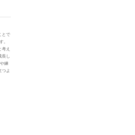
ことで
す。
と考え
成長し
ムや練
立つよ