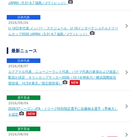
JAPAN（5.31-6.7 福島／Jヴィレッジ）
日本代表
2026/05/26
U-16日本代表 メンバー・スケジュール U-16インターナショナルドリー
ムカップ2026 JAPAN（5.31-6.7 福島／Jヴィレッジ）
最新ニュース
日本代表
2026/08/07
エクアドル代表、ニュージーランド代表、パナマ代表の参加および放送／
配信が決定 キリンカップサッカー2026（10.1＠神奈川／横浜国際総合
競技場、10.5＠東京／国立競技場）
選手育成
2026/08/06
2026/27シーズン JFA・Ｊリーグ特別指定選手に佐藤柚太選手（専修大）
を認定
選手育成
2026/08/06