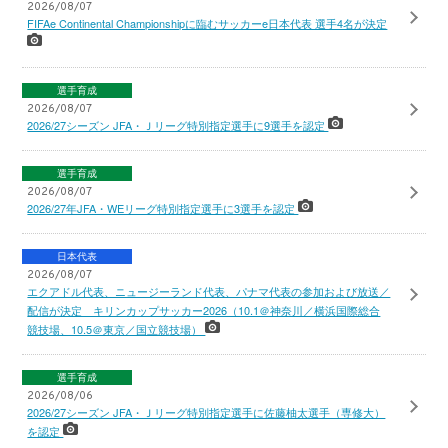
2026/08/07
FIFAe Continental Championshipに臨むサッカーe日本代表 選手4名が決定
選手育成
2026/08/07
2026/27シーズン JFA・Ｊリーグ特別指定選手に9選手を認定
選手育成
2026/08/07
2026/27年JFA・WEリーグ特別指定選手に3選手を認定
日本代表
2026/08/07
エクアドル代表、ニュージーランド代表、パナマ代表の参加および放送／
配信が決定 キリンカップサッカー2026（10.1＠神奈川／横浜国際総合
競技場、10.5＠東京／国立競技場）
選手育成
2026/08/06
2026/27シーズン JFA・Ｊリーグ特別指定選手に佐藤柚太選手（専修大）
を認定