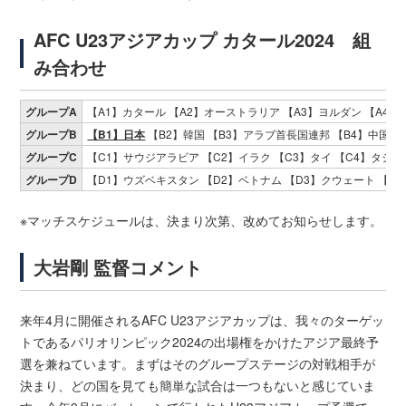
AFC U23アジアカップ カタール2024 組
み合わせ
グループA
【A1】カタール 【A2】オーストラリア 【A3】ヨルダン 【A4
グループB
【B1】日本
【B2】韓国 【B3】アラブ首長国連邦 【B4】中国
グループC
【C1】サウジアラビア 【C2】イラク 【C3】タイ 【C4】タジ
グループD
【D1】ウズベキスタン 【D2】ベトナム 【D3】クウェート 【D
※マッチスケジュールは、決まり次第、改めてお知らせします。
大岩剛 監督コメント
来年4月に開催されるAFC U23アジアカップは、我々のターゲッ
トであるパリオリンピック2024の出場権をかけたアジア最終予
選を兼ねています。まずはそのグループステージの対戦相手が
決まり、どの国を見ても簡単な試合は一つもないと感じていま