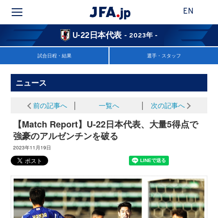
EN
U-22日本代表
- 2023年 -
試合日程・結果
選手・スタッフ
ニュース
前の記事へ
│
一覧へ
│
次の記事へ
【Match Report】U-22日本代表、大量5得点で
強豪のアルゼンチンを破る
2023年11月19日