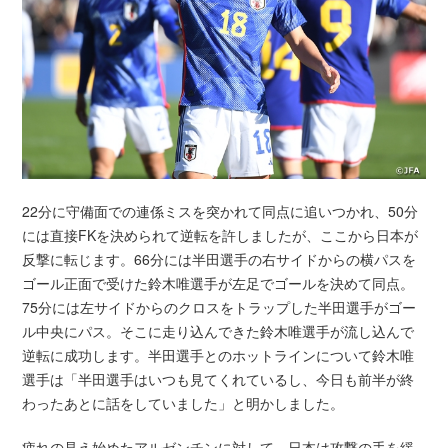
22分に守備面での連係ミスを突かれて同点に追いつかれ、50分
には直接FKを決められて逆転を許しましたが、ここから日本が
反撃に転じます。66分には半田選手の右サイドからの横パスを
ゴール正面で受けた鈴木唯選手が左足でゴールを決めて同点。
75分には左サイドからのクロスをトラップした半田選手がゴー
ル中央にパス。そこに走り込んできた鈴木唯選手が流し込んで
逆転に成功します。半田選手とのホットラインについて鈴木唯
選手は「半田選手はいつも見てくれているし、今日も前半が終
わったあとに話をしていました」と明かしました。
疲れの見え始めたアルゼンチンに対して、日本は攻撃の手を緩