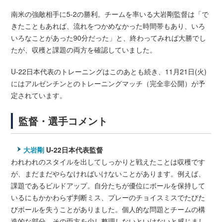
南米の強敵相手に5-2の勝利。チームを率いる大岩剛監督は「で
きたこともあれば、流れをつかめなかった時間帯もあり、いろ
いろなことがあった90分だった」と、終わってみれば大勝でし
たが、収穫と課題の両方を確認していました。
U-22日本代表のトレーニングはこのあとも続き、11月21日(火)
にはアルゼンチンとのトレーニングマッチ（完全非公開）が予
定されています。
監督・選手コメント
大岩剛
U-22日本代表監督
われわれのスタイルを出してしっかりと戦えたことは収穫です
が、まだまだやらなければいけないことがあります。例えば、
課題であるビルドアップ。自分たちが優位にボールを保持して
いるにもかかわらず判断ミス、プレーのチョイスミスでたびた
びボールを失うことがありました。個人的な問題とチームの構
造的な部分、その両方を少し整理しないといけないと感じまし