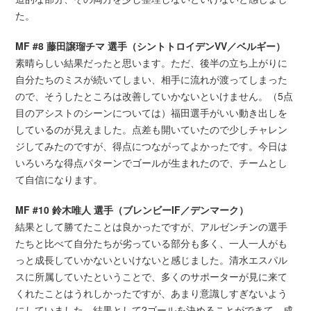
た。
MF #8 藤田譲瑠チマ 選手（シントトロイデンVV／ベルギー）
素晴らしい結果だったと思います。ただ、後半の立ち上がりに
自分たちのミスが続いてしまい、相手に流れが渡ってしまった
ので、そうしたところは改善していかないといけません。（5点
目のアシストのシーンについては）福田選手がいい動き出しを
しているのが見えました。点差も開いていたので少しチャレン
ジしてみたのですが、得点につながってよかったです。今日は
いろいろな得点パターンでゴールが生まれたので、チームとし
て自信になります。
MF #10 鈴木唯人 選手（ブレンビーIF／デンマーク）
結果として勝てたことは良かったですが、アルゼンチンの選手
たちと比べて自分たちが劣っている部分も多く、一人一人がも
っと成長していかないといけないと感じました。清水エスパル
スに所属していたということで、多くのサポーターが見に来て
くれたことはうれしかったですが、あまり意識しすぎないよう
にしていました。結果として2ゴールを決めることができて、成