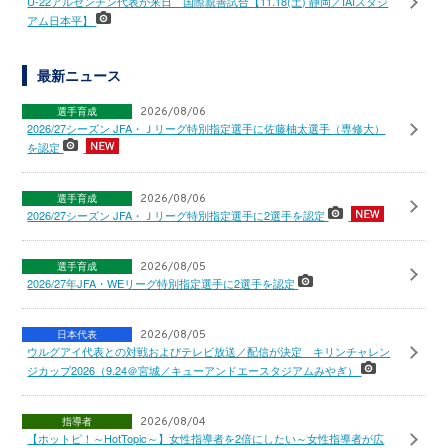
U-22アルゼンチン代表が来日 国際親善試合【11.18(土) 静岡／IAIスタジ
アム日本平】
最新ニュース
選手育成
2026/08/06
2026/27シーズン JFA・Ｊリーグ特別指定選手に佐藤柚太選手（専修大）
を認定
選手育成
2026/08/06
2026/27シーズン JFA・Ｊリーグ特別指定選手に2選手を認定
選手育成
2026/08/05
2026/27年JFA・WEリーグ特別指定選手に2選手を認定
日本代表
2026/08/05
ウルグアイ代表との対戦およびテレビ放送／配信が決定 キリンチャレン
ジカップ2026（9.24＠宮城／キューアンドエースタジアムみやぎ）
指導者
2026/08/04
【ホットピ！～HotTopic～】女性指導者を2倍にしたい～女性指導者が広