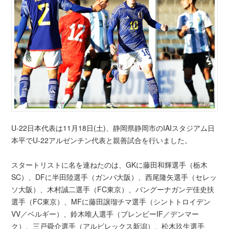
U-22日本代表は11月18日(土)、静岡県静岡市のIAIスタジアム日
本平でU-22アルゼンチン代表と親善試合を行いました。
スタートリストに名を連ねたのは、GKに藤田和輝選手（栃木
SC）、DFに半田陸選手（ガンバ大阪）、西尾隆矢選手（セレッ
ソ大阪）、木村誠二選手（FC東京）、バングーナガンデ佳史扶
選手（FC東京）、MFに藤田譲瑠チマ選手（シントトロイデン
VV／ベルギー）、鈴木唯人選手（ブレンビーIF／デンマー
ク）、三戸舜介選手（アルビレックス新潟）、松木玖生選手