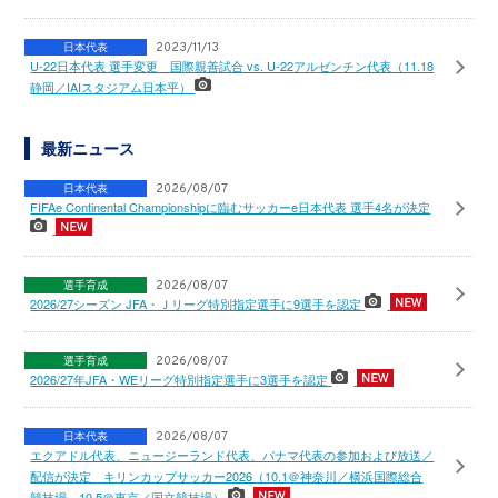
日本代表
2023/11/13
U-22日本代表 選手変更 国際親善試合 vs. U-22アルゼンチン代表（11.18
静岡／IAIスタジアム日本平）
最新ニュース
日本代表
2026/08/07
FIFAe Continental Championshipに臨むサッカーe日本代表 選手4名が決定
選手育成
2026/08/07
2026/27シーズン JFA・Ｊリーグ特別指定選手に9選手を認定
選手育成
2026/08/07
2026/27年JFA・WEリーグ特別指定選手に3選手を認定
日本代表
2026/08/07
エクアドル代表、ニュージーランド代表、パナマ代表の参加および放送／
配信が決定 キリンカップサッカー2026（10.1＠神奈川／横浜国際総合
競技場、10.5＠東京／国立競技場）