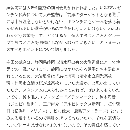
練習前には大岩剛監督の前日会見が行われました。U-22アルゼ
ンチン代表について大岩監督は「前線のターゲットとなる選手
には十分注意しないといけない。ボランチにもゲームを落ち着
かせられるいい選手がいるので注意しないといけない。われわ
れがどう攻撃をして、どう守るか。個人で勝つところとグルー
プで勝つところを明確にしながら戦っていきたい」とフォーカ
スすべきポイントについて語りました。
今回の試合は、静岡県静岡市清水区出身の大岩監督にとって地
元での一戦となります。静岡にゆかりのある選手たちも選出さ
れているため、大岩監督は「あの清商（清水市立商業高校、
現・静岡市立清水桜が丘高校）にいた大岩か、と思い出してい
ただき、スタジアムに来られるのであれば、ぜひ来てもらいた
いです。鈴木唯人（ブレンビーIF／デンマーク）、鈴木海音
（ジュビロ磐田）、三戸舜介（アルビレックス新潟）、植中朝
日（横浜F・マリノス）、松村優太（鹿島アントラーズ）となじ
みある選手もいるので興味を持ってもらいたい。それを裏切ら
ないプレーを見せなければいけないので、その責任を感じてい