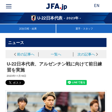
EN
U-22日本代表
- 2023年 -
試合日程・結果
選手・スタッフ
ニュース
前の記事へ
│
一覧へ
│
次の記事へ
U-22日本代表、アルゼンチン戦に向けて前日練
習を実施
2023年11月18日