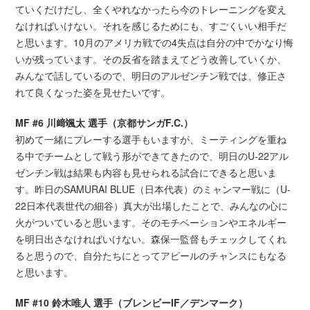
ていくだけだし、全くやれなかったら今のトレーニングを変え
なければいけない。それを感じるためにも、すごくいい相手だ
と思います。10月のアメリカ戦での4失点は自分の中でかなり悔
いが残っています。その反省を踏まえてどう改善していくか、
みんなで話しているので、明日のアルゼンチン戦では、修正さ
れて良くなった姿を見せたいです。
MF #6 川﨑颯太 選手（京都サンガF.C.）
初めて一緒にプレーする選手もいますが、ミーティングを重ね
る中でチームとして戦う形ができてきたので、明日のU-22アル
ゼンチン戦は結果も内容も見せられる試合にできると思いま
す。昨日のSAMURAI BLUE（日本代表）のミャンマー戦に（U-
22日本代表世代の細谷）真大が出場したことで、みんなの心に
火がついていると思います。そのモチベーションやエネルギー
を明日出さなければいけない。森保一監督もチェックしてくれ
ると思うので、自分たちにとってアピールのチャンスにもなる
と思います。
MF #10 鈴木唯人 選手（ブレンビーIF／デンマーク）