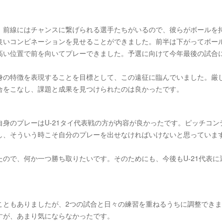
。前線にはチャンスに繋げられる選手たちがいるので、彼らがボールを
良いコンビネーションを見せることができました。前半は下がってボー
高い位置で前を向いてプレーできました。予選に向けて今年最後の試合
身の特徴を表現することを目標として、この遠征に臨んでいました。厳
合をこなし、課題と成果を見つけられたのは良かったです。
身のプレーはU-21タイ代表戦の方が内容が良かったです。ピッチコン
し、そういう時こそ自分のプレーを出せなければいけないと思っていま
ので、何か一つ勝ち取りたいです。そのためにも、今後もU-21代表に
こともありましたが、2つの試合と日々の練習を重ねるうちに調整でき
すが、あまり気にならなかったです。