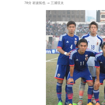
78分 岩波拓也 → 三浦弦太