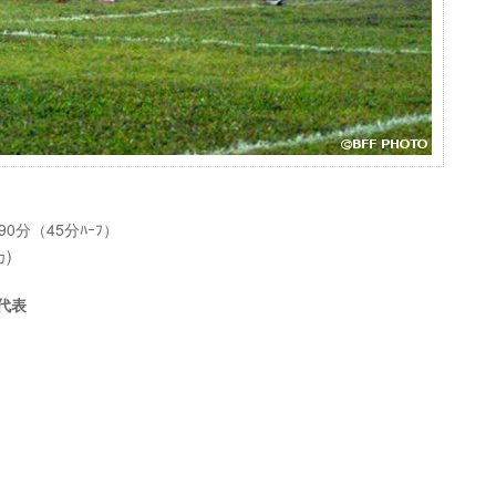
）
0分（45分ﾊｰﾌ）
カ)
本代表