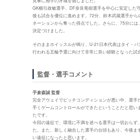
見事に相手の牙城を崩しました。
GK櫛引政敏選手、DF奈良竜樹選手を中心に安定した
後も試合を優位に進めます。72分、鈴木武蔵選手から
ネーションから奪った得点でした。さらに、75分には
決定づけました。
そのままホイッスルが鳴り、U-21日本代表はタイ・バ
行われる五輪予選に向けて非常に良い経験となった試
監督・選手コメント
手倉森誠 監督
完全アウェイでピッチコンディションが悪い中、選手た
手くゲームコントロールができたということだと思います
たです。
今回の遠征で、環境に不満を述べる選手は一切おらず
た。また、新しく融合した選手の台頭もあり、今後ま
い遠征になったと思います。