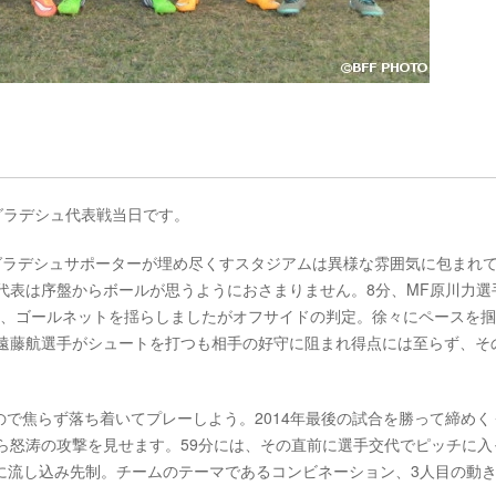
グラデシュ代表戦当日です。
なバングラデシュサポーターが埋め尽くすスタジアムは異様な雰囲気に包まれ
本代表は序盤からボールが思うようにおさまりません。8分、MF原川力選
ト、ゴールネットを揺らしましたがオフサイドの判定。徐々にペースを
F遠藤航選手がシュートを打つも相手の好守に阻まれ得点には至らず、そ
で焦らず落ち着いてプレーしよう。2014年最後の試合を勝って締めく
から怒涛の攻撃を見せます。59分には、その直前に選手交代でピッチに入
に流し込み先制。チームのテーマであるコンビネーション、3人目の動