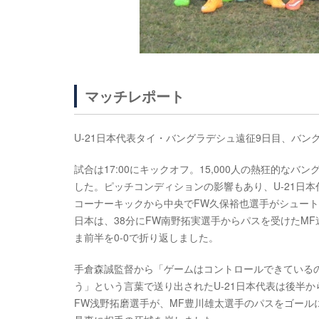
マッチレポート
U-21日本代表タイ・バングラデシュ遠征9日目、バン
試合は17:00にキックオフ。15,000人の熱狂的
した。ピッチコンディションの影響もあり、U-21日
コーナーキックから中央でFW久保裕也選手がシュー
日本は、38分にFW南野拓実選手からパスを受けたM
ま前半を0-0で折り返しました。
手倉森誠監督から「ゲームはコントロールできているの
う」という言葉で送り出されたU-21日本代表は後半
FW浅野拓磨選手が、MF豊川雄太選手のパスをゴール