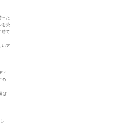
持った
ルを受
に勝て
しいア
ディ
すの
選ば
まし