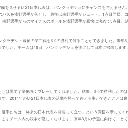
守備を見せるU-21日本代表は、バングラデシュにチャンスを与えません
のパスを浅野選手が落とし、最後は南野選手がシュート。1点目同様、
、南野選手からのマイナスのボールを浅野選手が豪快に決めて3点目。
ングラデシュ遠征の第二戦を3-0の勝利で飾ることができました。来年3
合でした。チームは19日、バングラデシュを後にして日本に帰国します
ちは慌てず辛抱強くプレーしてくれました。結果、3-0で勝利したのは
。2014年のU-21日本代表の活動を勝って終える事ができたことは
、選手たちは「将来の日本代表を背負って立つ」という覚悟を示してく
すますチーム内の競争が激しくなります。来年3月の予選に向けて、と