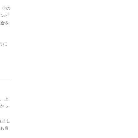
。その
コンビ
試合を
月に
。
、上
良かっ
れまし
ても良