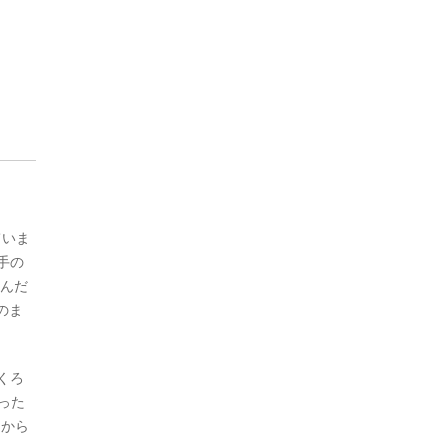
ていま
手の
掴んだ
のま
くろ
った
きから