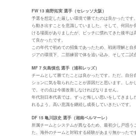
FW 13 南野拓実 選手（セレッソ大阪）
予選を想定した厳しい環境で勝てたのは良かったです
ら動き出すことを意識していました。そして、何回か
ける場面がありましたが、ピッチに慣れてきた後半は
て良かったです。
この年代で初めての招集であったため、戦術理解と自
ジアの環境下、二部練習で体を追い込み、そして二試
MF 7 矢島慎也 選手（浦和レッズ）
チームとして勝てたことは良かったです。ただ、自分自
ションに気を取られたことが原因だと思います。しか
で、その点は今後改善しなければなりません。
年代別日本代表では、ずっと悔しい思いをしてきました
れるよう、高い意識を継続し成長していきたいです。
DF 15 亀川諒史 選手（湘南ベルマーレ）
所属チームとシステムが異なるため、最初少し戸惑う
た。海外のチームと対戦する経験があまり無かったで