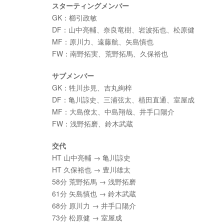
スターティングメンバー
GK：櫛引政敏
DF：山中亮輔、奈良竜樹、岩波拓也、松原健
MF：原川力、遠藤航、矢島慎也
FW：南野拓実、荒野拓馬、久保裕也
サブメンバー
GK：牲川歩見、吉丸絢梓
DF：亀川諒史、三浦弦太、植田直通、室屋成
MF：大島僚太、中島翔哉、井手口陽介
FW：浅野拓磨、鈴木武蔵
交代
HT 山中亮輔 → 亀川諒史
HT 久保裕也 → 豊川雄太
58分 荒野拓馬 → 浅野拓磨
61分 矢島慎也 → 鈴木武蔵
68分 原川力 → 井手口陽介
73分 松原健 → 室屋成