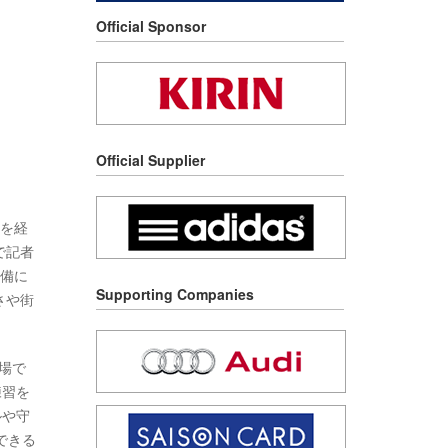
Official Sponsor
Official Supplier
トを経
で記者
準備に
Supporting Companies
さや街
会場で
練習を
ルや守
できる