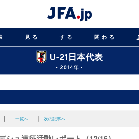
表
見る
する
関わる
U-21日本代表
- 2014年 -
│
一覧へ
│
次の記事へ
デシュ遠征活動レポート（12/16）