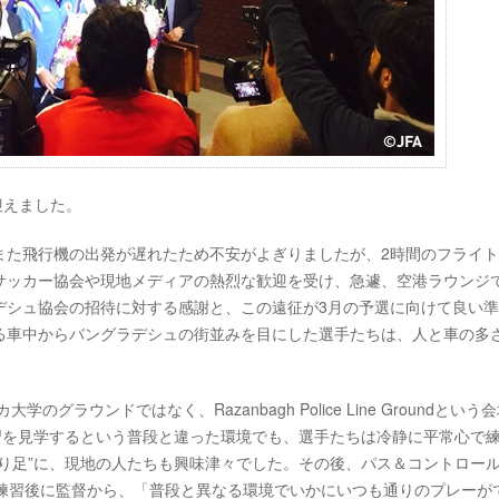
迎えました。
また飛行機の出発が遅れたため不安がよぎりましたが、2時間のフライ
サッカー協会や現地メディアの熱烈な歓迎を受け、急遽、空港ラウンジ
デシュ協会の招待に対する感謝と、この遠征が3月の予選に向けて良い
る車中からバングラデシュの街並みを目にした選手たちは、人と車の多
ラウンドではなく、Razanbagh Police Line Groundという
習を見学するという普段と違った環境でも、選手たちは冷静に平常心で
り足”に、現地の人たちも興味津々でした。その後、パス＆コントロー
。練習後に監督から、「普段と異なる環境でいかにいつも通りのプレーが