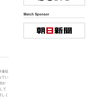
Match Sponsor
外遠征
れてい
動か
して
楽しく