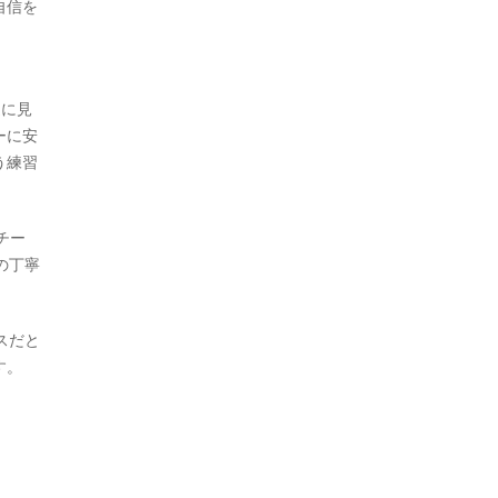
自信を
近に見
ーに安
う練習
チー
の丁寧
スだと
す。