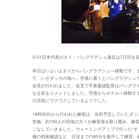
U-21日本代表のタイ・バングラデシュ遠征は7日目を
本日はいよいよタイからバングラデシュへ移動です。
て、いざダッカの地へ。空港に着くとバングラデシュ
会見が行われました。会見で手倉森誠監督はバングラ
なる旨をコメントしました。空港からホテルへ移動す
の活気にワクワクしているようでした。
16時30分から行われた練習は、当初予定していたダッカ大学のグ
実施。約150人の現地の方々が練習場を取り囲み、練
こなしていきました。ウォーミングアップで行った“す
備の戦術確認など、日没までの60分を集中して練習