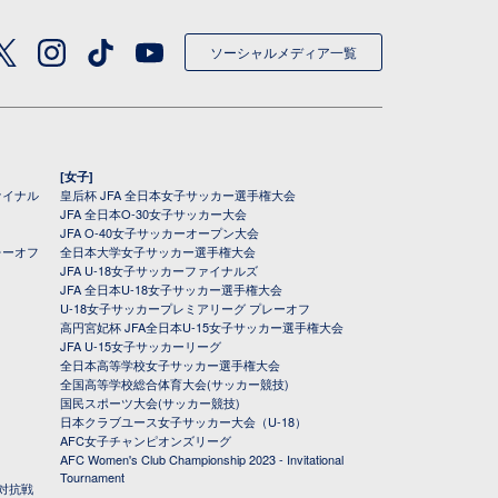
ソーシャルメディア一覧
[女子]
ァイナル
皇后杯 JFA 全日本女子サッカー選手権大会
JFA 全日本O-30女子サッカー大会
JFA O-40女子サッカーオープン大会
レーオフ
全日本大学女子サッカー選手権大会
JFA U-18女子サッカーファイナルズ
JFA 全日本U-18女子サッカー選手権大会
U-18女子サッカープレミアリーグ プレーオフ
高円宮妃杯 JFA全日本U-15女子サッカー選手権大会
JFA U-15女子サッカーリーグ
全日本高等学校女子サッカー選手権大会
全国高等学校総合体育大会(サッカー競技)
国民スポーツ大会(サッカー競技)
日本クラブユース女子サッカー大会（U-18）
AFC女子チャンピオンズリーグ
AFC Women's Club Championship 2023 - Invitational
Tournament
対抗戦