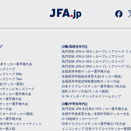
プ
[2種(高校生年代)]
高円宮杯 JFA U-18サッカープレミアリーグ フ
高円宮杯 JFA U-18サッカープレミアリーグ
高円宮杯 JFA U-18サッカープリンスリーグ
全日本サッカー選手権大会
高円宮杯 JFA U-18サッカープレミアリーグ プ
オンズリーグ
全国高等学校サッカー選手権大会
ズリーグ Elite
全国高等学校総合体育大会(サッカー競技)
ンズリーグ Two
全国高等学校定時制通信制サッカー大会
会(サッカー競技)
日本クラブユースサッカー選手権(U-18)大会
ーチャンピオンズリーグ
国民スポーツ大会(サッカー競技)
ムサッカー選手権大会
U-16 インターナショナルドリームカップ
カー選手権大会
サッカー選手権大会
[3種(中学生年代)]
カー大会
高円宮杯 JFA 全日本U-15サッカー選手権大会
スターズ(サッカー競技)
全国中学校体育大会／全国中学校サッカー大会
カー選手権大会
U-13地域サッカーリーグ
日本大学サッカートーナメント
日本クラブユースサッカー選手権(U-15)大会
カー新人戦
メニコンカップ 日本クラブユースサッカー東西