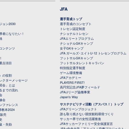
JFA
選手育成トップ
ョン2030
選手育成のコンセプト
トレセン認定制度
導者になりたい！
ナショナルトレセン
格
JFAエリートプログラム
ナショナルGKキャンプ
コンテンツ
女子GKキャンプ
JFA ガールズ･エイトU-12 トレセンプログラム
！
フットサルGKキャンプ
重点項目
フットサルタレントキャラバン
特別指定選手制度
ゲーム環境整備
）の役割
JFAアカデミー
レクターメッセージ
PLAYERS FIRST!
習会」とは
高円宮記念JFA夢フィールド
るまでの流れ
JFA/Jリーグ協働事業
会
Japan's Way
修会
サステナビリティ活動（アスパス！）トップ
ンファレンス
JFAグリーンプロジェクト
教本2024
誰も取り残さない競技観戦環境づくり
 販売
サッカー界での女性活躍推進
史
JFAサッカーファミリー安全保護宣言
級・失効
JFA×中央大学「アスパス！協働プロジェクト」