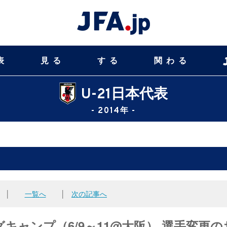
表
見る
する
関わる
U-21日本代表
- 2014年 -
│
一覧へ
│
次の記事へ
グキャンプ（6/9～11@大阪） 選手変更の