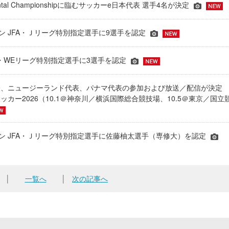
inental Championshipに臨むサッカーe日本代表 選手4名が決定
ーズン JFA・Ｊリーグ特別指定選手に9選手を認定
JFA・WEリーグ特別指定選手に3選手を認定
表、ニュージーランド代表、パナマ代表の参加および放送／配信が決
ッカー2026（10.1＠神奈川／横浜国際総合競技場、10.5＠東京／国立
シーズン JFA・Ｊリーグ特別指定選手に佐藤柚太選手（専修大）を認定
│
一覧へ
│
次の記事へ