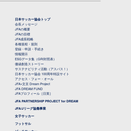
日本サッカー協会トップ
会長メッセージ
JFAの概要
JFAの目標
JFA成長戦略
各種規程・規則
登録・申請・手続き
情報開示
ESGデータ集（GRI対照表）
価値創造ストーリー
サステナビリティ活動（アスパス！）
日本サッカー協会 100周年特設サイト
アクセス・フォー・オール
JFA×文京 Dream Project
JFA DREAM FUND
JFAプロフィール［日英］
JFA PARTNERSHIP PROJECT for DREAM
JFA/Jリーグ協働事業
女子サッカー
フットサル