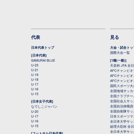
代表
見る
日本代表トップ
大会・試合トッ
国際大会一覧
[日本代表]
SAMURAI BLUE
[1種(一般)]
U-23
天皇杯 JFA 
U-21
AFCチャンピ
U-19
AFCチャンピオン
U-18
AFCチャンピオ
U-17
国民スポーツ大
U-16
全国地域サッカ
U-15
全国クラブチー
全国社会人サッ
[日本女子代表]
全国自治体職員
なでしこジャパン
全国自衛隊サッ
U-20
U-17
日本スポーツマ
U-16
全日本大学サッ
U-15
総理大臣杯 全
全日本大学サッ
[フットサル日本代表]