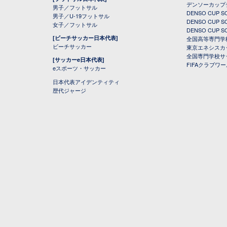
デンソーカップ
男子／フットサル
DENSO CUP
男子／U-19フットサル
DENSO CUP
女子／フットサル
DENSO CUP
[ビーチサッカー日本代表]
全国高等専門学
ビーチサッカー
東京エネシスカ
全国専門学校サ
[サッカーe日本代表]
FIFAクラブワ
eスポーツ・サッカー
日本代表アイデンティティ
歴代ジャージ