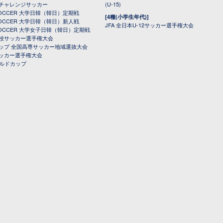
チャレンジサッカー
(U-15)
 SOCCER 大学日韓（韓日）定期戦
[4種(小学生年代)]
 SOCCER 大学日韓（韓日）新人戦
JFA 全日本U-12サッカー選手権大会
 SOCCER 大学女子日韓（韓日）定期戦
校サッカー選手権大会
ップ 全国高専サッカー地域選抜大会
ッカー選手権大会
ールドカップ