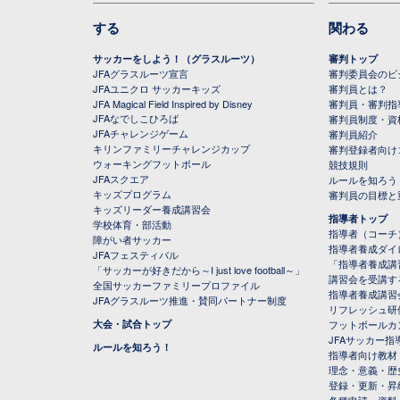
する
関わる
サッカーをしよう！（グラスルーツ）
審判トップ
JFAグラスルーツ宣言
審判委員会のビジ
JFAユニクロ サッカーキッズ
審判員とは？
JFA Magical Field Inspired by Disney
審判員・審判指
JFAなでしこひろば
審判員制度・資
JFAチャレンジゲーム
審判員紹介
キリンファミリーチャレンジカップ
審判登録者向け
ウォーキングフットボール
競技規則
JFAスクエア
ルールを知ろう
キッズプログラム
審判員の目標と
キッズリーダー養成講習会
指導者トップ
学校体育・部活動
指導者（コーチ
障がい者サッカー
指導者養成ダイ
JFAフェスティバル
「指導者養成講
「サッカーが好きだから～I just love football～」
講習会を受講す
全国サッカーファミリープロファイル
指導者養成講習
JFAグラスルーツ推進・賛同パートナー制度
リフレッシュ研
大会・試合トップ
フットボールカ
JFAサッカー指導
ルールを知ろう！
指導者向け教材
理念・意義・歴
登録・更新・昇