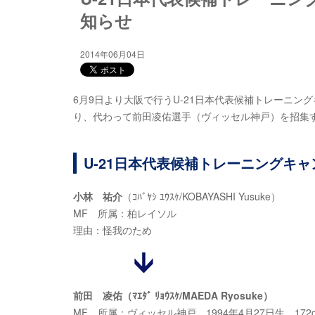
知らせ
2014年06月04日
6月9日より大阪で行うU-21日本代表候補トレーニ
り、代わって前田凌佑選手（ヴィッセル神戸）を招集
U-21日本代表候補トレーニングキャ
小林 祐介
（ｺﾊﾞﾔｼ ﾕｳｽｹ
/KOBAYASHI Yusuke
）
MF
所属：柏レイソル
理由：怪我のため
前田 凌佑（ﾏｴﾀﾞ ﾘｮｳｽｹ/MAEDA Ryosuke）
MF
所属：ヴィッセル神戸 1994年4月27日生 172cm