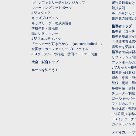
キリンファミリーチャレンジカップ
審判登録者向け
ウォーキングフットボール
競技規則
JFAスクエア
ルールを知ろう
キッズプログラム
審判員の目標と
キッズリーダー養成講習会
指導者トップ
学校体育・部活動
指導者（コーチ
障がい者サッカー
指導者養成ダイ
JFAフェスティバル
「指導者養成講
「サッカーが好きだから～I just love football～」
講習会を受講す
全国サッカーファミリープロファイル
指導者養成講習
JFAグラスルーツ推進・賛同パートナー制度
リフレッシュ研
大会・試合トップ
フットボールカ
JFAサッカー指導
ルールを知ろう！
指導者向け教材
理念・意義・歴
登録・更新・昇
各種申請・資料
チューター制度
ゴールキーパー
フィジカルフィ
学校体育・部活
JFA公認指導者
JFAインター
ガイドライン等
メディカルトッ