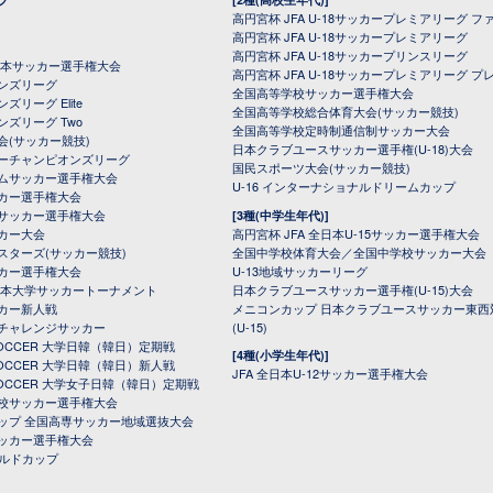
高円宮杯 JFA U-18サッカープレミアリーグ フ
高円宮杯 JFA U-18サッカープレミアリーグ
高円宮杯 JFA U-18サッカープリンスリーグ
全日本サッカー選手権大会
高円宮杯 JFA U-18サッカープレミアリーグ プ
オンズリーグ
全国高等学校サッカー選手権大会
ズリーグ Elite
全国高等学校総合体育大会(サッカー競技)
ンズリーグ Two
全国高等学校定時制通信制サッカー大会
会(サッカー競技)
日本クラブユースサッカー選手権(U-18)大会
ーチャンピオンズリーグ
国民スポーツ大会(サッカー競技)
ムサッカー選手権大会
U-16 インターナショナルドリームカップ
カー選手権大会
サッカー選手権大会
[3種(中学生年代)]
カー大会
高円宮杯 JFA 全日本U-15サッカー選手権大会
スターズ(サッカー競技)
全国中学校体育大会／全国中学校サッカー大会
カー選手権大会
U-13地域サッカーリーグ
日本大学サッカートーナメント
日本クラブユースサッカー選手権(U-15)大会
カー新人戦
メニコンカップ 日本クラブユースサッカー東西
チャレンジサッカー
(U-15)
 SOCCER 大学日韓（韓日）定期戦
[4種(小学生年代)]
 SOCCER 大学日韓（韓日）新人戦
JFA 全日本U-12サッカー選手権大会
 SOCCER 大学女子日韓（韓日）定期戦
校サッカー選手権大会
ップ 全国高専サッカー地域選抜大会
ッカー選手権大会
ールドカップ