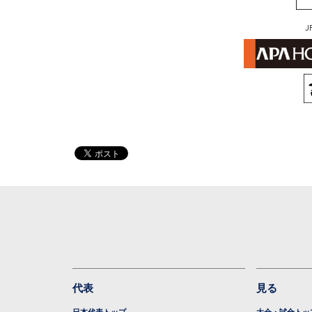
J
代表
見る
日本代表トップ
大会・試合トッ