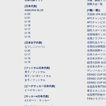
国際大会一覧
[日本代表]
SAMURAI BLUE
[1種(一般)]
U-23
天皇杯 JFA 
U-21
AFCチャンピ
U-19
AFCチャンピオン
U-18
AFCチャンピオ
U-17
国民スポーツ大
U-16
全国地域サッカ
U-15
全国クラブチー
全国社会人サッ
[日本女子代表]
全国自治体職員
なでしこジャパン
全国自衛隊サッ
U-20
U-17
日本スポーツマ
U-16
全日本大学サッ
U-15
総理大臣杯 全
全日本大学サッ
[フットサル日本代表]
デンソーカップ
男子／フットサル
DENSO CUP
男子／U-19フットサル
DENSO CUP
女子／フットサル
DENSO CUP
[ビーチサッカー日本代表]
全国高等専門学
ビーチサッカー
東京エネシスカ
全国専門学校サ
[サッカーe日本代表]
FIFAクラブワ
eスポーツ・サッカー