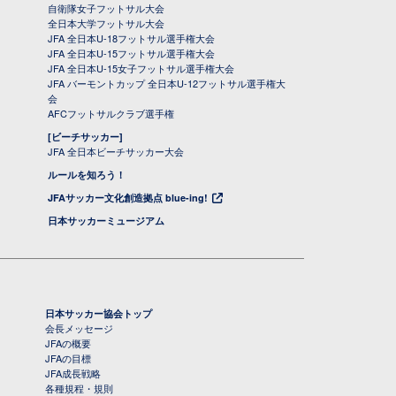
自衛隊女子フットサル大会
全日本大学フットサル大会
JFA 全日本U-18フットサル選手権大会
JFA 全日本U-15フットサル選手権大会
JFA 全日本U-15女子フットサル選手権大会
JFA バーモントカップ 全日本U-12フットサル選手権大
会
AFCフットサルクラブ選手権
[ビーチサッカー]
JFA 全日本ビーチサッカー大会
ルールを知ろう！
JFAサッカー文化創造拠点 blue-ing!
日本サッカーミュージアム
日本サッカー協会トップ
会長メッセージ
JFAの概要
JFAの目標
JFA成長戦略
各種規程・規則