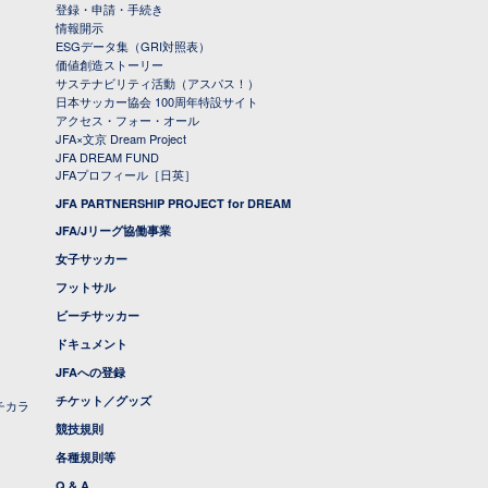
登録・申請・手続き
情報開示
ESGデータ集（GRI対照表）
価値創造ストーリー
サステナビリティ活動（アスパス！）
日本サッカー協会 100周年特設サイト
アクセス・フォー・オール
JFA×文京 Dream Project
JFA DREAM FUND
JFAプロフィール［日英］
JFA PARTNERSHIP PROJECT for DREAM
JFA/Jリーグ協働事業
女子サッカー
フットサル
ビーチサッカー
ドキュメント
JFAへの登録
チケット／グッズ
チカラ
競技規則
各種規則等
Q & A