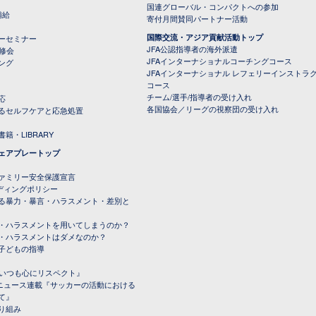
国連グローバル・コンパクトへの参加
補給
寄付月間賛同パートナー活動
国際交流・アジア貢献活動トップ
ーセミナー
JFA公認指導者の海外派遣
研修会
JFAインターナショナルコーチングコース
ング
JFAインターナショナル レフェリーインストラ
コース
チーム/選手/指導者の受け入れ
応
各国協会／リーグの視察団の受け入れ
るセルフケアと応急処置
籍・LIBRARY
ェアプレートップ
ファミリー安全保護宣言
ーディングポリシー
る暴力・暴言・ハラスメント・差別と
・ハラスメントを用いてしまうのか？
・ハラスメントはダメなのか？
子どもの指導
載『いつも心にリスペクト』
ルニュース連載『サッカーの活動における
て』
り組み