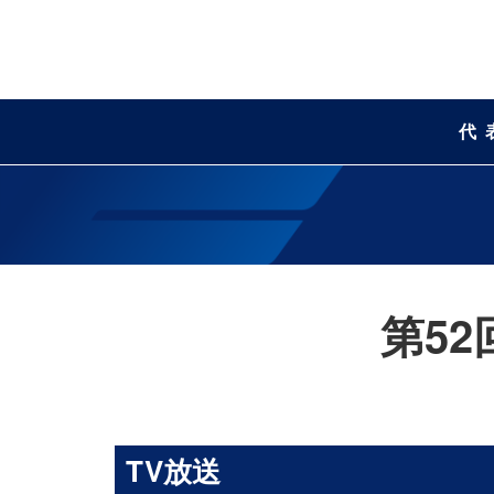
代
第5
TV放送