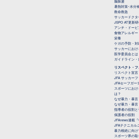
脳振盪
暑熱対策･水分
救命救急
サッカードクタ
JSPO AT更新
アンチ・ドーピ
食物アレルギー
栄養
ケガの予防・対
サッカーにおけ
医学委員会とは
ガイドライン・書
リスペクト・フ
リスペクト宣言
JFA サッカー
JFAセーフガ
スポーツにおけ
は？
なぜ暴力・暴言
なぜ暴力・暴言
指導者の役割と
保護者の役割
JFAnews連
JFAテクニカ
暴力根絶に向け
スポーツ界の取