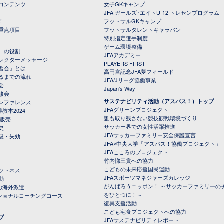
コンテンツ
女子GKキャンプ
JFA ガールズ･エイトU-12 トレセンプログラム
！
フットサルGKキャンプ
重点項目
フットサルタレントキャラバン
特別指定選手制度
ゲーム環境整備
）の役割
JFAアカデミー
レクターメッセージ
PLAYERS FIRST!
習会」とは
高円宮記念JFA夢フィールド
るまでの流れ
JFA/Jリーグ協働事業
会
Japan's Way
修会
サステナビリティ活動（アスパス！）トップ
ンファレンス
JFAグリーンプロジェクト
教本2024
誰も取り残さない競技観戦環境づくり
 販売
サッカー界での女性活躍推進
史
JFAサッカーファミリー安全保護宣言
級・失効
JFA×中央大学「アスパス！協働プロジェクト」
JFAこころのプロジェクト
竹内悌三賞への協力
こどもの未来応援国民運動
ットネス
JFAスポーツマネジャーズカレッジ
動
がんばろうニッポン！ ～サッカーファミリーの
の海外派遣
をひとつに！～
ナショナルコーチングコース
復興支援活動
こども宅食プロジェクトへの協力
プ
JFAサステナビリティレポート
（PDFファイル）