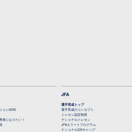
JFA
選手育成トップ
ョン2030
選手育成のコンセプト
トレセン認定制度
導者になりたい！
ナショナルトレセン
格
JFAエリートプログラム
ナショナルGKキャンプ