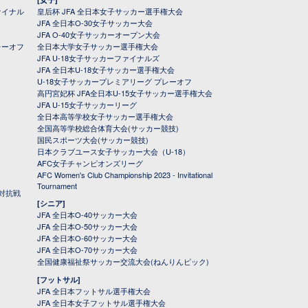
ァイナル
皇后杯 JFA 全日本女子サッカー選手権大会
JFA 全日本O-30女子サッカー大会
JFA O-40女子サッカーオープン大会
レーオフ
全日本大学女子サッカー選手権大会
JFA U-18女子サッカーファイナルズ
JFA 全日本U-18女子サッカー選手権大会
U-18女子サッカープレミアリーグ プレーオフ
高円宮妃杯 JFA全日本U-15女子サッカー選手権大会
JFA U-15女子サッカーリーグ
全日本高等学校女子サッカー選手権大会
全国高等学校総合体育大会(サッカー競技)
国民スポーツ大会(サッカー競技)
日本クラブユース女子サッカー大会（U-18）
AFC女子チャンピオンズリーグ
AFC Women's Club Championship 2023 - Invitational
Tournament
対抗戦
[シニア]
JFA 全日本O-40サッカー大会
JFA 全日本O-50サッカー大会
JFA 全日本O-60サッカー大会
JFA 全日本O-70サッカー大会
全国健康福祉祭サッカー交流大会(ねんりんピック)
[フットサル]
JFA 全日本フットサル選手権大会
JFA 全日本女子フットサル選手権大会