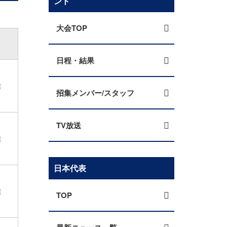
ント
大会TOP
日程・結果
信
招集メンバー/スタッフ
TV放送
信
日本代表
信
TOP