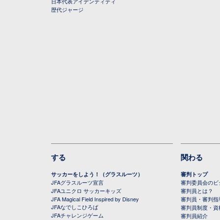
日本代表アイデンティティ
歴代ジャージ
する
関わる
サッカーをしよう！（グラスルーツ）
審判トップ
JFAグラスルーツ宣言
審判委員会のビジ
JFAユニクロ サッカーキッズ
審判員とは？
JFA Magical Field Inspired by Disney
審判員・審判指
JFAなでしこひろば
審判員制度・資
JFAチャレンジゲーム
審判員紹介