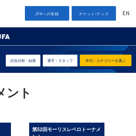
EN
JFAへの登録
チケット/グッズ
試合日程・結果
選手・スタッフ
年代・カテゴリーを選ぶ
メント
第52回モーリスレベロトーナメ