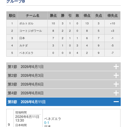
グループB
順位
チーム名
勝点
勝
引
敗
得点
失点
得失点
1
ポルトガル
10
3
1
0
13
3
+10
2
コートジボワール
8
2
2
0
8
5
+3
3
日本
7
2
1
1
6
7
-1
4
カナダ
3
1
0
3
4
9
-5
5
ベネズエラ
0
0
0
4
2
9
-7
第1節 2026年6月1日
第2節 2026年6月3日
第3節 2026年6月6日
第4節 2026年6月8日
第5節 2026年6月11日
現地時間
2026年6月11日
ベネズエラ
13:30
0-1
9
日本時間
日本