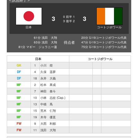
3
3
0
前半
1
3
後半
2
日本
コートジボワール
61分 浅田 大翔
20分 U-19コートジボワール代表
得点者
63分 浅田 大翔
47分 U-19コートジボワール代表
81分 マギー ジェラニー蓮
75分 U-19コートジボワール代表
日本
コートジボワール
GK
1
小川 煌
DF
4
久保 遥夢
DF
18
永井 大義
MF
2
松本 果成
MF
7
神田 泰斗
MF
10
小林 志紋 (Cap.)
MF
13
中積 爲
MF
15
荒木 仁翔
MF
19
木寺 優直
FW
9
大西 利都
FW
11
浅田 大翔