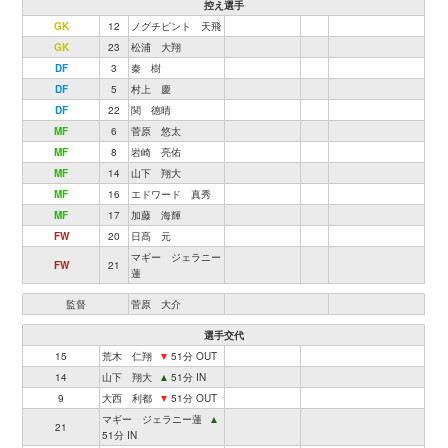
控え選手
GK
12
ノグチピント 天飛
GK
23
松浦 大翔
DF
3
秦 樹
DF
5
村上 慶
DF
22
関 德晴
MF
6
菅原 悠太
MF
8
岩崎 亮佑
MF
14
山下 翔大
MF
16
エドワード 真秀
MF
17
加藤 海輝
FW
20
日髙 元
マギー ジェラニー
FW
21
蓮
監督
菅原 大介
選手交代
15
荒木 仁翔
▼
51分 OUT
14
山下 翔大
▲
51分 IN
9
大西 利都
▼
51分 OUT
マギー ジェラニー蓮
▲
21
51分 IN