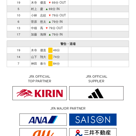
19
木寺 優直
▼
69分 OUT
5
村上 慶
▲
69分 IN
10
小林 志紋
▼
79分 OUT
6
菅原 悠太
▲
79分 IN
13
中積 爲
▼
79分 OUT
17
加藤 海輝
▲
79分 IN
警告・退場
19
木寺 優直
49分
14
山下 翔大
74分
7
神田 泰斗
84分
JFA OFFICIAL
JFA OFFICIAL
TOP PARTNER
SUPPLIER
JFA MAJOR PARTNER