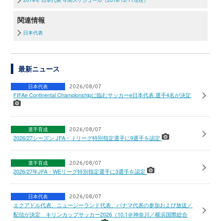
2019年 日本代表 年間スケジュール（2018/12/11現在）
関連情報
日本代表
最新ニュース
日本代表
2026/08/07
FIFAe Continental Championshipに臨むサッカーe日本代表 選手4名が決定
選手育成
2026/08/07
2026/27シーズン JFA・Ｊリーグ特別指定選手に9選手を認定
選手育成
2026/08/07
2026/27年JFA・WEリーグ特別指定選手に3選手を認定
日本代表
2026/08/07
エクアドル代表、ニュージーランド代表、パナマ代表の参加および放送／
配信が決定 キリンカップサッカー2026（10.1＠神奈川／横浜国際総合