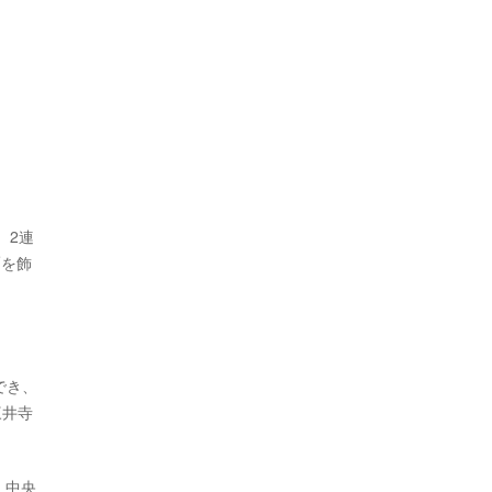
。2連
覇を飾
でき、
三井寺
、中央