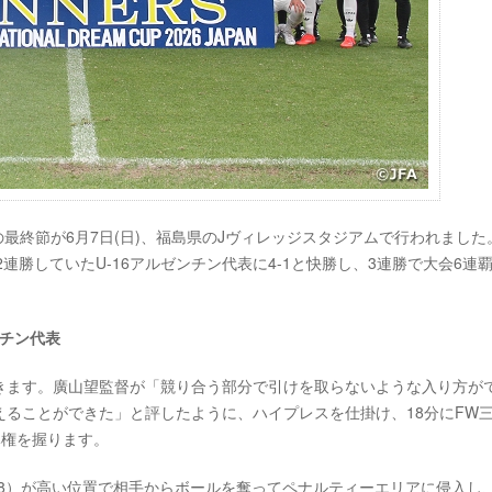
ANの最終節が6月7日(日)、福島県のJヴィレッジスタジアムで行われました
連勝していたU-16アルゼンチン代表に4-1と快勝し、3連勝で大会6連
ゼンチン代表
きます。廣山望監督が「競り合う部分で引けを取らないような入り方が
ることができた」と評したように、ハイプレスを仕掛け、18分にFW
導権を握ります。
-18）が高い位置で相手からボールを奪ってペナルティーエリアに侵入し