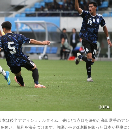
、日本は後半アディショナルタイム、先ほど3点目を決めた高田選手のア
点目を奪い、勝利を決定づけます。強豪からの3連勝を飾った日本が見事に