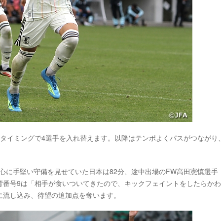
のタイミングで4選手を入れ替えます。以降はテンポよくパスがつながり
心に手堅い守備を見せていた日本は82分、途中出場のFW高田憲慎選手
背番号9は「相手が食いついてきたので、キックフェイントをしたらか
に流し込み、待望の追加点を奪います。