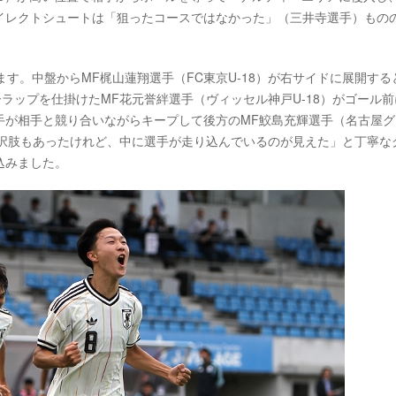
イレクトシュートは「狙ったコースではなかった」（三井寺選手）もの
。
す。中盤からMF梶山蓮翔選手（FC東京U-18）が右サイドに展開する
ーラップを仕掛けたMF花元誉絆選手（ヴィッセル神戸U-18）がゴール
手が相手と競り合いながらキープして後方のMF鮫島充輝選手（名古屋グ
選択肢もあったけれど、中に選手が走り込んでいるのが見えた」と丁寧な
込みました。