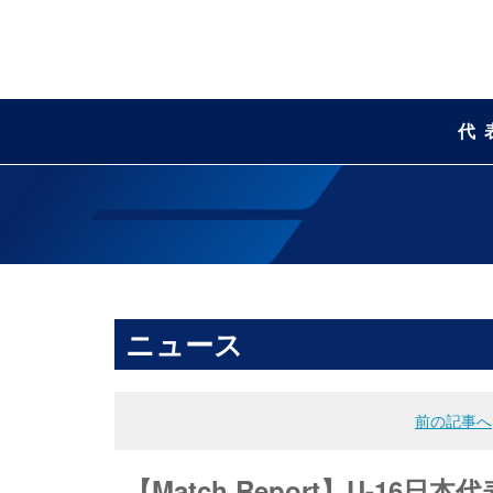
代
ニュース
前の記事へ
【Match Report】U-1