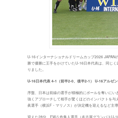
U-16インターナショナルドリームカップ2026 JAP
勝で優勝に王手をかけていたU-16日本代表は、同じく2
りました。
U-16日本代表 4-1（前半2-0、後半2-1） U-16アル
序盤、日本は前線の選手が積極的にボールを奪いにい
強くアプローチして相手が驚くほどのインパクトを与え
眞選手（横浜F・マリノス）が決定機を迎えるなど主
迎えた28分、FW八色隼人選手（名古屋グランパスU