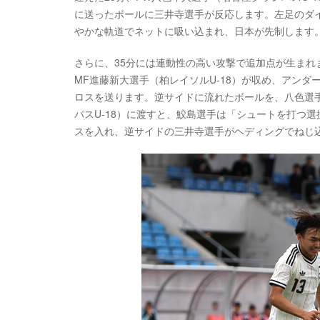
に送ったボールに三井寺選手が反応します。左足のダ
やかな軌道でネットに吸い込まれ、日本が先制します
さらに、35分には連動性の高い攻撃で追加点が生まれま
MF進藤新大選手（柏レイソルU-18）が収め、アンダ
ロスを送ります。逆サイドに流れたボールを、八色選
パスU-18）に渡すと、鮫島選手は「シュートを打つ
スを入れ、逆サイドの三井寺選手がヘディングでねじ