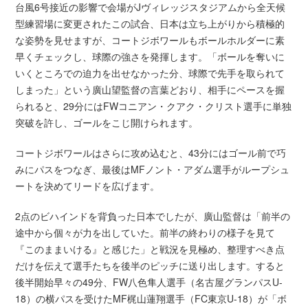
台風6号接近の影響で会場がJヴィレッジスタジアムから全天候
型練習場に変更されたこの試合、日本は立ち上がりから積極的
な姿勢を見せますが、コートジボワールもボールホルダーに素
早くチェックし、球際の強さを発揮します。「ボールを奪いに
いくところでの迫力を出せなかった分、球際で先手を取られて
しまった」という廣山望監督の言葉どおり、相手にペースを握
られると、29分にはFWコニアン・クアク・クリスト選手に単独
突破を許し、ゴールをこじ開けられます。
コートジボワールはさらに攻め込むと、43分にはゴール前で巧
みにパスをつなぎ、最後はMFノント・アダム選手がループシュ
ートを決めてリードを広げます。
2点のビハインドを背負った日本でしたが、廣山監督は「前半の
途中から個々が力を出していた。前半の終わりの様子を見て
『このままいける』と感じた」と戦況を見極め、整理すべき点
だけを伝えて選手たちを後半のピッチに送り出します。すると
後半開始早々の49分、FW八色隼人選手（名古屋グランパスU-
18）の横パスを受けたMF梶山蓮翔選手（FC東京U-18）が「ボ