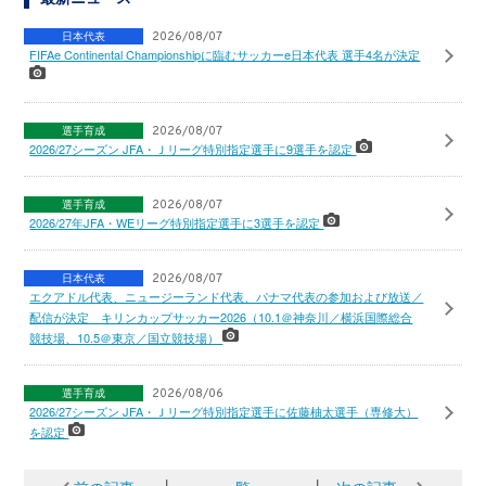
日本代表
2026/08/07
FIFAe Continental Championshipに臨むサッカーe日本代表 選手4名が決定
選手育成
2026/08/07
2026/27シーズン JFA・Ｊリーグ特別指定選手に9選手を認定
選手育成
2026/08/07
2026/27年JFA・WEリーグ特別指定選手に3選手を認定
日本代表
2026/08/07
エクアドル代表、ニュージーランド代表、パナマ代表の参加および放送／
配信が決定 キリンカップサッカー2026（10.1＠神奈川／横浜国際総合
競技場、10.5＠東京／国立競技場）
選手育成
2026/08/06
2026/27シーズン JFA・Ｊリーグ特別指定選手に佐藤柚太選手（専修大）
を認定