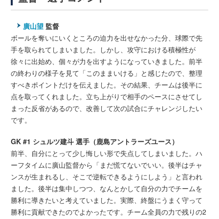
廣山望
監督
ボールを奪いにいくところの迫力を出せなかった分、球際で先
手を取られてしまいました。しかし、攻守における積極性が
徐々に出始め、個々が力を出すようになっていきました。前半
の終わりの様子を見て「このままいける」と感じたので、整理
すべきポイントだけを伝えました。その結果、チームは後半に
点を取ってくれました。立ち上がりで相手のペースにさせてし
まった反省があるので、改善して次の試合にチャレンジしたい
です。
GK #1 シュルツ建斗 選手（鹿島アントラーズユース）
前半、自分にとって少し悔しい形で失点してしまいました。ハ
ーフタイムに廣山監督から「まだ慌てないでいい。後半はチャ
ンスが生まれるし、そこで逆転できるようにしよう」と言われ
ました。後半は集中しつつ、なんとかして自分の力でチームを
勝利に導きたいと考えていました。実際、終盤にうまく守って
勝利に貢献できたのでよかったです。チーム全員の力で残りの2