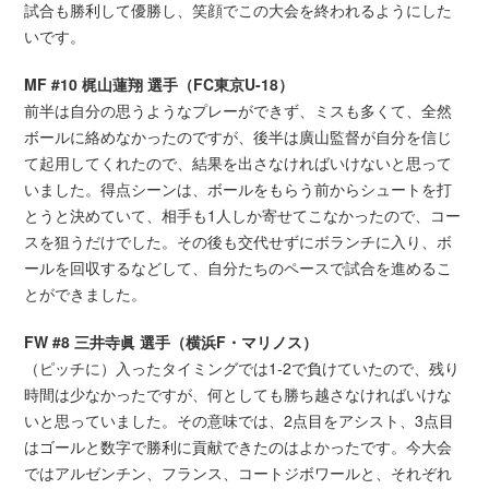
試合も勝利して優勝し、笑顔でこの大会を終われるようにした
いです。
MF #10 梶山蓮翔 選手（FC東京U-18）
前半は自分の思うようなプレーができず、ミスも多くて、全然
ボールに絡めなかったのですが、後半は廣山監督が自分を信じ
て起用してくれたので、結果を出さなければいけないと思って
いました。得点シーンは、ボールをもらう前からシュートを打
とうと決めていて、相手も1人しか寄せてこなかったので、コー
スを狙うだけでした。その後も交代せずにボランチに入り、ボ
ールを回収するなどして、自分たちのペースで試合を進めるこ
とができました。
FW #8 三井寺眞 選手（横浜F・マリノス）
（ピッチに）入ったタイミングでは1-2で負けていたので、残り
時間は少なかったですが、何としても勝ち越さなければいけな
いと思っていました。その意味では、2点目をアシスト、3点目
はゴールと数字で勝利に貢献できたのはよかったです。今大会
ではアルゼンチン、フランス、コートジボワールと、それぞれ