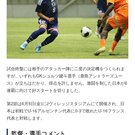
試合終盤には相手のアタッカー陣に二度の決定機をつくられま
すが、いずれもGKシュルツ建斗選手（鹿島アントラーズユー
ス）が立ちはだかり、得点を許しません。激闘を制した日本が6
連覇に向けて好スタートを切りました。
第2節は6月5日(金)にJヴィレッジスタジアムにて開催され、日
本は初戦でU-16アルゼンチン代表に0-3で敗れたU-16フランス
代表と対戦します。
監督・選手コメント