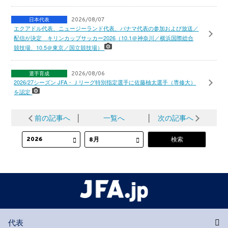
日本代表
2026/08/07
エクアドル代表、ニュージーランド代表、パナマ代表の参加および放送／
配信が決定 キリンカップサッカー2026（10.1＠神奈川／横浜国際総合
競技場、10.5＠東京／国立競技場）
選手育成
2026/08/06
2026/27シーズン JFA・Ｊリーグ特別指定選手に佐藤柚太選手（専修大）
を認定
前の記事へ
│
一覧へ
│
次の記事へ
代表