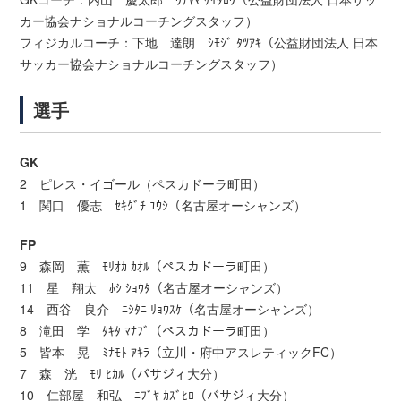
カー協会ナショナルコーチングスタッフ）
フィジカルコーチ：下地 達朗 ｼﾓｼﾞ ﾀﾂｱｷ（公益財団法人 日本
サッカー協会ナショナルコーチングスタッフ）
選手
GK
2 ピレス・イゴール（ペスカドーラ町田）
1 関口 優志 ｾｷｸﾞﾁ ﾕｳｼ（名古屋オーシャンズ）
FP
9 森岡 薫 ﾓﾘｵｶ ｶｵﾙ（ペスカドーラ町田）
11 星 翔太 ﾎｼ ｼｮｳﾀ（名古屋オーシャンズ）
14 西谷 良介 ﾆｼﾀﾆ ﾘｮｳｽｹ（名古屋オーシャンズ）
8 滝田 学 ﾀｷﾀ ﾏﾅﾌﾞ（ペスカドーラ町田）
5 皆本 晃 ﾐﾅﾓﾄ ｱｷﾗ（立川・府中アスレティックFC）
7 森 洸 ﾓﾘ ﾋｶﾙ（バサジィ大分）
10 仁部屋 和弘 ﾆﾌﾞﾔ ｶｽﾞﾋﾛ（バサジィ大分）