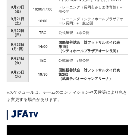
9月20日
トレーニング（長岡市みしま体育館）※一
10:00/17:00
(金)
般公開
9月21日
トレーニング（シティホールプラザアオ
16:00
(土)
ーレ長岡）※一般公開
9月22日
TBC
公式練習 ※非公開
(日)
国際親善試合 対フットサルタイ代表
9月23日
14:00
第1戦
(月･祝)
（シティホールプラザアオーレ長岡）
9月24日
TBC
公式練習 ※非公開
(火)
国際親善試合 対フットサルタイ代表
9月25日
19:30
第2戦
(水)
（武田テバオーシャンアリーナ）
※スケジュールは、チームのコンディションや天候等により急き
ょ変更する場合があります。