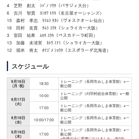
4 芝野 創太 ｼﾊﾞﾉ ｿｳﾀ（バサジィ大分）
6 吉川 智貴 ﾖｼｶﾜ ﾄﾓｷ（名古屋オーシャンズ）
15 森村 孝志 ﾓﾘﾑﾗ ﾀｶｼ（ヴォスクオーレ仙台）
16 田村 友貴 ﾀﾑﾗ ﾕｳｷ（シュライカー大阪）
3 室田 祐希 ﾑﾛﾀ ﾕｳｷ（ペスカドーラ町田）
13 加藤 未渚実 ｶﾄｳ ﾐﾅﾐ（シュライカー大阪）
12 堀米 将太 ﾎﾘｺﾞﾒ ｼｮｳﾀ（エスポラーダ北海道）
スケジュール
9月16日
トレーニング（長岡市みしま体育館）※一
18:30
(月･祝)
般公開
トレーニング（刈羽村総合体育館）※一般
10:00
公開
9月17日
(火)
トレーニング（長岡市みしま体育館）※一
17:00
般公開
9月18日
トレーニング（長岡市みしま体育館）※一
10:00/17:00
(水)
般公開
トレーニング（長岡市みしま体育館）※一
9月19日
17:00
般公開
(木)
※午後のみに変更になりました。(9/16)