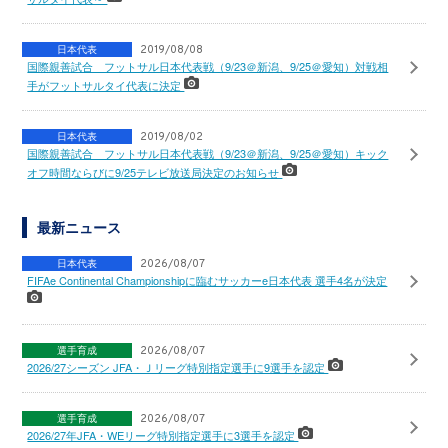
日本代表
2019/08/08
国際親善試合 フットサル日本代表戦（9/23＠新潟、9/25＠愛知）対戦相
手がフットサルタイ代表に決定
日本代表
2019/08/02
国際親善試合 フットサル日本代表戦（9/23＠新潟、9/25＠愛知）キック
オフ時間ならびに9/25テレビ放送局決定のお知らせ
最新ニュース
日本代表
2026/08/07
FIFAe Continental Championshipに臨むサッカーe日本代表 選手4名が決定
選手育成
2026/08/07
2026/27シーズン JFA・Ｊリーグ特別指定選手に9選手を認定
選手育成
2026/08/07
2026/27年JFA・WEリーグ特別指定選手に3選手を認定