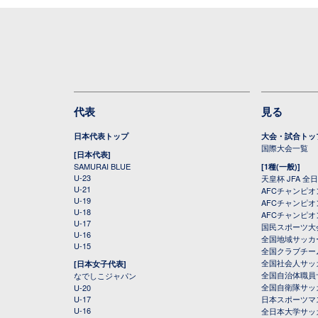
代表
見る
日本代表トップ
大会・試合トッ
国際大会一覧
[日本代表]
SAMURAI BLUE
[1種(一般)]
U-23
天皇杯 JFA 
U-21
AFCチャンピ
U-19
AFCチャンピオン
U-18
AFCチャンピオ
U-17
国民スポーツ大
U-16
全国地域サッカ
U-15
全国クラブチー
全国社会人サッ
[日本女子代表]
全国自治体職員
なでしこジャパン
全国自衛隊サッ
U-20
U-17
日本スポーツマ
U-16
全日本大学サッ