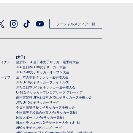
ソーシャルメディア一覧
[女子]
ァイナル
皇后杯 JFA 全日本女子サッカー選手権大会
JFA 全日本O-30女子サッカー大会
JFA O-40女子サッカーオープン大会
レーオフ
全日本大学女子サッカー選手権大会
JFA U-18女子サッカーファイナルズ
JFA 全日本U-18女子サッカー選手権大会
U-18女子サッカープレミアリーグ プレーオフ
高円宮妃杯 JFA全日本U-15女子サッカー選手権大会
JFA U-15女子サッカーリーグ
全日本高等学校女子サッカー選手権大会
全国高等学校総合体育大会(サッカー競技)
国民スポーツ大会(サッカー競技)
日本クラブユース女子サッカー大会（U-18）
AFC女子チャンピオンズリーグ
AFC Women's Club Championship 2023 - Invitational