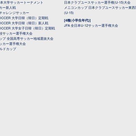
日本大学サッカートーナメント
日本クラブユースサッカー選手権(U-15)大会
カー新人戦
メニコンカップ 日本クラブユースサッカー東西
チャレンジサッカー
(U-15)
 SOCCER 大学日韓（韓日）定期戦
[4種(小学生年代)]
 SOCCER 大学日韓（韓日）新人戦
JFA 全日本U-12サッカー選手権大会
 SOCCER 大学女子日韓（韓日）定期戦
校サッカー選手権大会
ップ 全国高専サッカー地域選抜大会
ッカー選手権大会
ールドカップ