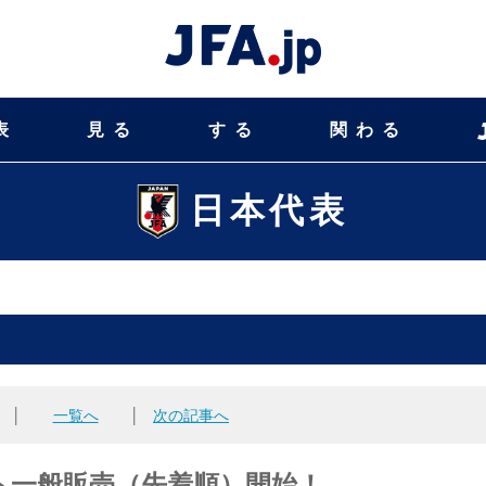
表
見る
する
関わる
日本代表
│
一覧へ
│
次の記事へ
チケット一般販売（先着順）開始！