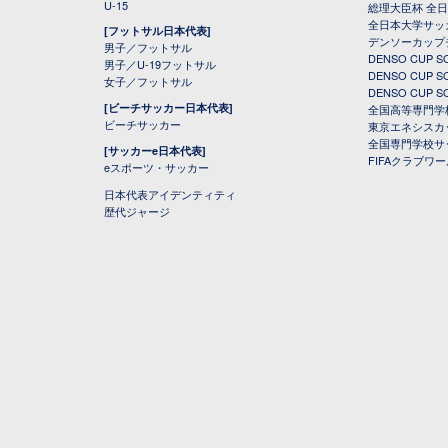
U-15
総理大臣杯 全
全日本大学サッ
[フットサル日本代表]
デンソーカップ
男子／フットサル
DENSO CUP
男子／U-19フットサル
DENSO CUP
女子／フットサル
DENSO CUP
[ビーチサッカー日本代表]
全国高等専門学
ビーチサッカー
東京エネシスカ
全国専門学校サ
[サッカーe日本代表]
FIFAクラブワ
eスポーツ・サッカー
日本代表アイデンティティ
歴代ジャージ