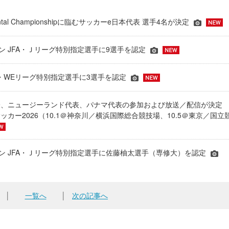
inental Championshipに臨むサッカーe日本代表 選手4名が決定
ーズン JFA・Ｊリーグ特別指定選手に9選手を認定
JFA・WEリーグ特別指定選手に3選手を認定
表、ニュージーランド代表、パナマ代表の参加および放送／配信が決
ッカー2026（10.1＠神奈川／横浜国際総合競技場、10.5＠東京／国立
シーズン JFA・Ｊリーグ特別指定選手に佐藤柚太選手（専修大）を認定
│
一覧へ
│
次の記事へ