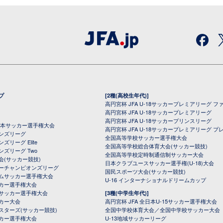
プ
[2種(高校生年代)]
高円宮杯 JFA U-18サッカープレミアリーグ フ
高円宮杯 JFA U-18サッカープレミアリーグ
高円宮杯 JFA U-18サッカープリンスリーグ
全日本サッカー選手権大会
高円宮杯 JFA U-18サッカープレミアリーグ プ
オンズリーグ
全国高等学校サッカー選手権大会
ズリーグ Elite
全国高等学校総合体育大会(サッカー競技)
ンズリーグ Two
全国高等学校定時制通信制サッカー大会
会(サッカー競技)
日本クラブユースサッカー選手権(U-18)大会
ーチャンピオンズリーグ
国民スポーツ大会(サッカー競技)
ムサッカー選手権大会
U-16 インターナショナルドリームカップ
カー選手権大会
サッカー選手権大会
[3種(中学生年代)]
カー大会
高円宮杯 JFA 全日本U-15サッカー選手権大会
スターズ(サッカー競技)
全国中学校体育大会／全国中学校サッカー大会
カー選手権大会
U-13地域サッカーリーグ