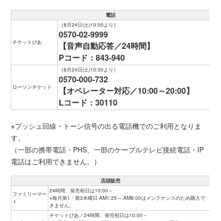
電話
［8月24日(土)10:00より］
0570-02-9999
チケットぴあ
【音声自動応答／24時間】
Pコード：843-940
［8月24日(土)10:00より］
0570-000-732
ローソンチケット
【オペレーター対応／10:00～20:00】
Lコード：30110
※プッシュ回線・トーン信号の出る電話機でのご利用となりま
す。
（一部の携帯電話・PHS、一部のケーブルテレビ接続電話・IP
電話はご利用できません。）
店頭販売
24時間、発売初日は10:00～
ファミリーマー
※毎月第1・第3木曜日 AM1:25～ AM8:00はメンテナンスのため購入で
ト
きません。
チケットぴあ／24時間、発売初日は10:00～