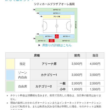
席割りの詳細はこちら
席種
前売
当日
指定
アリーナ席
3,500円
4,000円
ゾーン
カテゴリー1
3,000円
3,500円
内
自由
一般
2,000円
2,500円
自由席
カテゴリー2
小中
1,000円
1,500円
※
チケット料金は消費税を含みます。前売で完売した場合は、当日券の販売はありま
せん。
※
理由の如何にかかわらずオークションまたはインターネットチケットオークション
にかけて転売する、または転売を試みる行為が判明した場合、そのチケットは無効