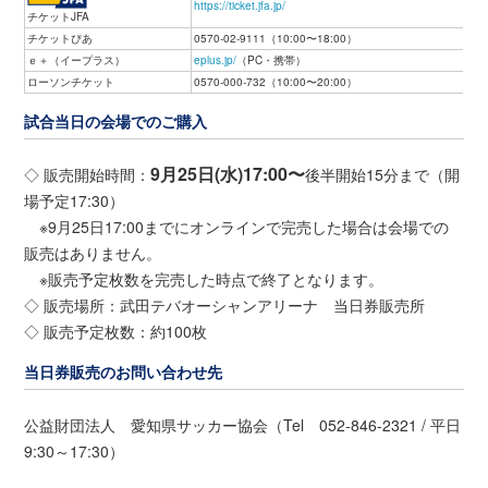
https://ticket.jfa.jp/
チケットJFA
チケットぴあ
0570-02-9111（10:00〜18:00）
ｅ＋（イープラス）
eplus.jp/
（PC・携帯）
ローソンチケット
0570-000-732（10:00〜20:00）
試合当日の会場でのご購入
9月25日(水)17:00〜
◇ 販売開始時間：
後半開始15分まで（開
場予定17:30）
※9月25日17:00までにオンラインで完売した場合は会場での
販売はありません。
※販売予定枚数を完売した時点で終了となります。
◇ 販売場所：武田テバオーシャンアリーナ 当日券販売所
◇ 販売予定枚数：約100枚
当日券販売のお問い合わせ先
公益財団法人 愛知県サッカー協会（Tel 052-846-2321 / 平日
9:30～17:30）