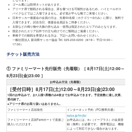
となります。
※
ゴール裏には防球ネットがあります。
※
アリーナ席で観戦される場合は、床を傷つける可能性があるため、ハイヒールやス
パイクなどではご入場できません。必ず底が平らな靴でご来場ください。
※
日本サッカー後援会の会員の方は、先着50名様（カテゴリー2のみ）に限り、無料で
入場できます。試合当日、後援会会員証をご持参ください。
※
太鼓などの鳴り物や大旗の持ち込み・使用は指定されたエリアのみとなります。
※
指定されたエリア以外での立ち続けてのご観戦はご遠慮ください。
※
車椅子での観戦を希望される方は、下記へお問い合わせください。
一般社団法人 新潟県サッカー協会 Tel. 025-233-0200（8/19～ 平日10:00～
17:00）
チケット販売方法
① ファミリーマート先行販売（先着順）［ 8月17日(土)12:00～
8月23日(金)23:00 ］
お申込み方法（先着順）
［受付日時］8月17日(土)12:00～8月23日(金)23:00
1回のお申込みで、お1人様1席種のみ8枚までお申込みできます。予定枚数に達し次第、
受付終了。
※アリーナ席のお取り扱いはありません。
ファミリーマート店頭発売
インターネット予約（PC/携帯共通）
eplus.jp/fm-jfa/
ファミリーマート店頭Famiポートで直接ご
お申込みには、e+（イープラス）の会員登
購入いただけます。
録（無料）が必要です。 携帯電話は、機種
によって対応できない場合があります。