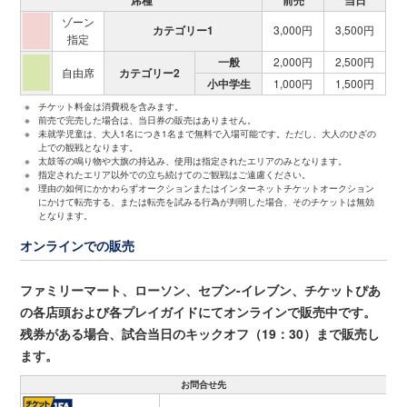
席種
前売
当日
ゾーン
カテゴリー1
3,000円
3,500円
指定
一般
2,000円
2,500円
自由席
カテゴリー2
小中学生
1,000円
1,500円
※
チケット料金は消費税を含みます。
※
前売で完売した場合は、当日券の販売はありません。
※
未就学児童は、大人1名につき1名まで無料で入場可能です。ただし、大人のひざの
上での観戦となります。
※
太鼓等の鳴り物や大旗の持込み、使用は指定されたエリアのみとなります。
※
指定されたエリア以外での立ち続けてのご観戦はご遠慮ください。
※
理由の如何にかかわらずオークションまたはインターネットチケットオークション
にかけて転売する、または転売を試みる行為が判明した場合、そのチケットは無効
となります。
オンラインでの販売
ファミリーマート、ローソン、セブン-イレブン、チケットぴあ
の各店頭および各プレイガイドにてオンラインで販売中です。
残券がある場合、試合当日のキックオフ（19：30）まで販売し
ます。
お問合せ先