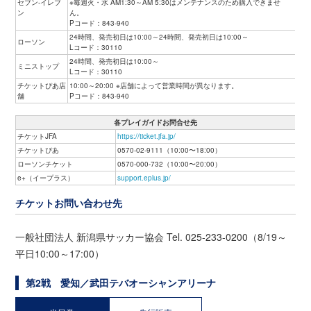
セブン-イレブ
※毎週火・水 AM1:30～AM 5:30はメンテナンスのため購入できませ
ン
ん。
Pコード：843-940
24時間、発売初日は10:00～24時間、発売初日は10:00～
ローソン
Lコード：30110
24時間、発売初日は10:00～
ミニストップ
Lコード：30110
チケットぴあ店
10:00～20:00 ※店舗によって営業時間が異なります。
舗
Pコード：843-940
各プレイガイドお問合せ先
チケットJFA
https://ticket.jfa.jp/
チケットぴあ
0570-02-9111（10:00〜18:00）
ローソンチケット
0570-000-732（10:00〜20:00）
e+（イープラス）
support.eplus.jp/
チケットお問い合わせ先
一般社団法人 新潟県サッカー協会 Tel. 025-233-0200（8/19～
平日10:00～17:00）
第2戦 愛知／武田テバオーシャンアリーナ