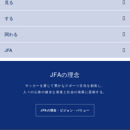
見る
する
関わる
JFA
JFAの理念
サッカーを通じて豊かなスポーツ文化を創造し、
人々の心身の健全な発達と社会の発展に貢献する。
JFAの理念・ビジョン・バリュー