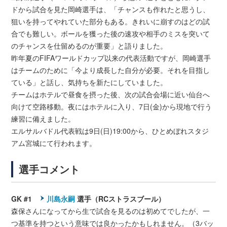
ドから試合を見た岡崎選手は、「チャンスも作れたと思うし、
狙いを持ってやれていた部分もある。きれいに崩すのはどの試
合でも難しい。ボールを獲った後の速攻や相手のミスを突いて
のチャンスを仕留めるのが重要」と語りました。
昨年夏のFIFAワールドカップ以来の代表活動ですが、岡崎選手
はチームのために「今より成長した自分が必要。それを目指し
ている」と話し、気持ちを新たにしていました。
チームはホテルで昼食を摂った後、次の試合会場に近い仙台へ
向けて空路移動。夜にはホテルに入り、7日(金)から現地で行う
練習に備えました。
エルサルバドル代表戦は9日(日)19:00から、ひとめぼれスタジ
アム宮城にて行われます。
選手コメント
GK #1
川島永嗣
選手（RCストラスブール）
森保さんになってから生で試合を見るのは初めてでしたが、一
つ基準を持つという意味では良かったかもしれません。（3バッ