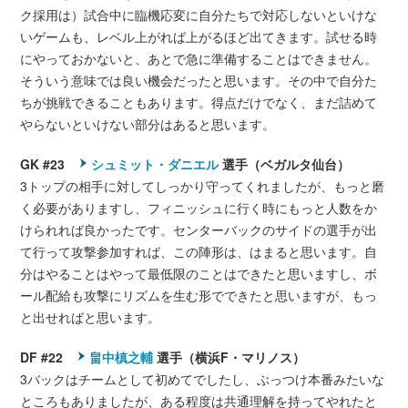
ク採用は）試合中に臨機応変に自分たちで対応しないといけな
いゲームも、レベル上がれば上がるほど出てきます。試せる時
にやっておかないと、あとで急に準備することはできません。
そういう意味では良い機会だったと思います。その中で自分た
ちが挑戦できることもあります。得点だけでなく、まだ詰めて
やらないといけない部分はあると思います。
GK #23
シュミット・ダニエル
選手（ベガルタ仙台）
3トップの相手に対してしっかり守ってくれましたが、もっと磨
く必要がありますし、フィニッシュに行く時にもっと人数をか
けられれば良かったです。センターバックのサイドの選手が出
て行って攻撃参加すれば、この陣形は、はまると思います。自
分はやることはやって最低限のことはできたと思いますし、ボ
ール配給も攻撃にリズムを生む形でできたと思いますが、もっ
と出せればと思います。
DF #22
畠中槙之輔
選手（横浜F・マリノス）
3バックはチームとして初めてでしたし、ぶっつけ本番みたいな
ところもありましたが、ある程度は共通理解を持ってやれたと