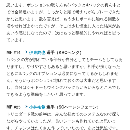
思います。ポジションの取り方も3バックと4バックの真ん中と
では全然違いますが、しっかりと頭で考えながらプレーできた
かなと思います。欲を言えば、もう少しボールに触れる回数を
増やせればよかったですが、そこは少し慎重に入った結果があ
あいう感じになったので、次はもっと積極的にやれればと思っ
ています。
MF #14
伊東純也
選手（KRCヘンク）
4バックの方が慣れている部分が自分としてもチームとしてもあ
りますし、やりやすさもあると思いますが、相手が強くなった
ときに3バックのオプションは必要になってくるかもしれませ
ん。そういうポジションに慣れておくのは大事だと思います
し、自分はシャドーもウイングバックもいろいろなところでも
できるような準備をしたいと思っています。
MF #25
小林祐希
選手（SCヘーレンフェーン
）
トリニダード戦の前半は、みんな初めてのシステムなので探り
ながらやっていましたが、良いシーンも作れていたと思いま
す。チャンスはたくさん作っていいたので、あとは気迫です。