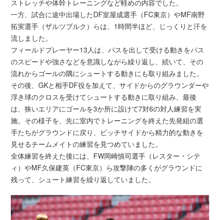
ストレッチや体幹トレーニングなど軽めの内容でした。
一方、試合に途中出場したDF室屋成選手（FC東京）やMF南野
拓実選手（ザルツブルク）らは、1時間半ほど、じっくりと汗を
流しました。
フィールドプレーヤー13人は、パスを出して受ける動きをパス
のスピードや強さなどを意識しながら繰り返し、続いて、その
流れからゴールの隅にシュートする動きにも取り組みました。
その後、GKと相手DF役を加えて、サイドからのグラウンダーや
浮き球のクロスを受けてシュートする動きに取り組み、最後
は、狭いエリアにゴールを3か所に設けて7対6の対人練習を実
施。その様子を、先に室内でトレーニングを終えた先発組の選
手たちがグラウンドに戻り、ピッチサイドから精力的な動きを
見せるチームメイトの練習を見つめていました。
全体練習を終えた後には、FW岡崎慎司選手（レスター・シテ
ィ）やMF久保建英（FC東京）ら攻撃陣の多くがグラウンドに
残って、シュート練習を繰り返していました。