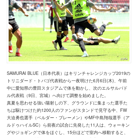
SAMURAI BLUE（日本代表）はキリンチャレンジカップ2019の
トリニダード・トバゴ代表戦から一夜明けた6月6日(木)、午前
中に愛知県の豊田スタジアムで体を動かし、次のエルサルバド
ル代表戦（9日、宮城）へ向けて調整を始めました。
真夏を思わせる強い陽射しの下、グラウンドに集まった選手た
ちは駆けつけた約1200人のファンがスタンドで見守る中、FW
大迫勇也選手（ベルダー・ブレーメン）やMF中島翔哉選手（ア
ルドゥハイルSC）ら前夜の試合に先発した11人は、ウォーキン
グやジョギングで体をほぐし、15分ほどで室内へ移動すると、