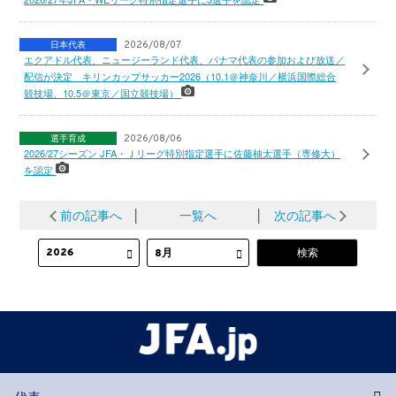
日本代表
2026/08/07
エクアドル代表、ニュージーランド代表、パナマ代表の参加および放送／
配信が決定 キリンカップサッカー2026（10.1＠神奈川／横浜国際総合
競技場、10.5＠東京／国立競技場）
選手育成
2026/08/06
2026/27シーズン JFA・Ｊリーグ特別指定選手に佐藤柚太選手（専修大）
を認定
前の記事へ
│
一覧へ
│
次の記事へ