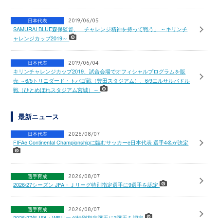
日本代表
2019/06/05
SAMURAI BLUE森保監督、「チャレンジ精神を持って戦う」 ～キリンチ
ャレンジカップ2019～
日本代表
2019/06/04
キリンチャレンジカップ2019、試合会場でオフィシャルプログラムを販
売 ～6/5トリニダード・トバゴ戦（豊田スタジアム）、6/9エルサルバドル
戦（ひとめぼれスタジアム宮城）～
最新ニュース
日本代表
2026/08/07
FIFAe Continental Championshipに臨むサッカーe日本代表 選手4名が決定
選手育成
2026/08/07
2026/27シーズン JFA・Ｊリーグ特別指定選手に9選手を認定
選手育成
2026/08/07
2026/27年JFA・WEリーグ特別指定選手に3選手を認定