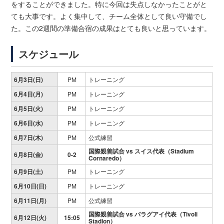
をすることができました。特に今回は失点しなかったことがと
ても大事です。よく集中して、チーム全体として良い守備でし
た。この2週間の準備合宿の成果はとても良いと思っています。
スケジュール
6月3日(日)
PM
トレーニング
6月4日(月)
PM
トレーニング
6月5日(火)
PM
トレーニング
6月6日(水)
PM
トレーニング
6月7日(木)
PM
公式練習
国際親善試合 vs
スイス代表（Stadium
6月8日(金)
0-2
Cornaredo）
6月9日(土)
PM
トレーニング
6月10日(日)
PM
トレーニング
6月11日(月)
PM
公式練習
国際親善試合 vs
パラグアイ代表（Tivoli
6月12日(火)
15:05
Stadion）