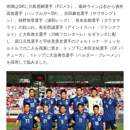
布陣はGKに川島英嗣選手（FCメス）、最終ラインは右から酒井
高徳選手（ハンブルガーSV）、吉田麻也選手（サウサンプト
ン）、槙野智章選手（浦和レッズ）、長友佑都選手（ガラタサ
ライ）の顔ぶれ。長谷部誠選手（アイントラハト・フランクフ
ルト）と大島僚太選手（川崎フロンターレ）をボランチに配
し、原口元気選手と宇佐美貴史選手のフォルトゥナ・デュッセ
ルドルフの二人を両翼に置き、トップ下に本田圭祐選手（CF パ
チューカ）、1トップに大迫勇也選手（ベルダー・ブレーメン）
を採用して臨みました。