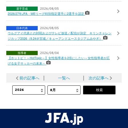
選手育成
2026/08/05
2026/27年JFA・WEリーグ特別指定選手に2選手を認定
日本代表
2026/08/05
ウルグアイ代表との対戦およびテレビ放送／配信が決定 キリンチャレン
ジカップ2026（9.24＠宮城／キューアンドエースタジアムみやぎ）
指導者
2026/08/04
【ホットピ！～HotTopic～】女性指導者を2倍にしたい～女性指導者が広
げる女子サッカーの未来～
前の記事へ
│
一覧へ
│
次の記事へ