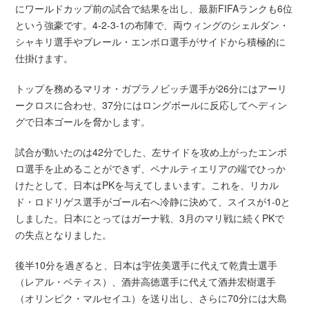
にワールドカップ前の試合で結果を出し、最新FIFAランクも6位
という強豪です。4-2-3-1の布陣で、両ウィングのシェルダン・
シャキリ選手やブレール・エンボロ選手がサイドから積極的に
仕掛けます。
トップを務めるマリオ・ガブラノビッチ選手が26分にはアーリ
ークロスに合わせ、37分にはロングボールに反応してヘディン
グで日本ゴールを脅かします。
試合が動いたのは42分でした、左サイドを攻め上がったエンボ
ロ選手を止めることができず、ペナルティエリアの端でひっか
けたとして、日本はPKを与えてしまいます。これを、リカル
ド・ロドリゲス選手がゴール右へ冷静に決めて、スイスが1-0と
しました。日本にとってはガーナ戦、3月のマリ戦に続くPKで
の失点となりました。
後半10分を過ぎると、日本は宇佐美選手に代えて乾貴士選手
（レアル・ベティス）、酒井高徳選手に代えて酒井宏樹選手
（オリンピク・マルセイユ）を送り出し、さらに70分には大島