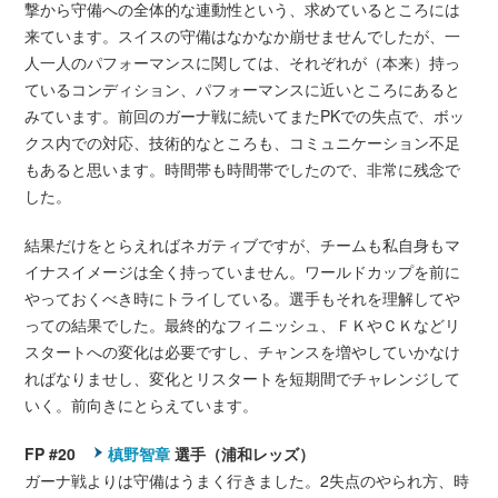
撃から守備への全体的な連動性という、求めているところには
来ています。スイスの守備はなかなか崩せませんでしたが、一
人一人のパフォーマンスに関しては、それぞれが（本来）持っ
ているコンディション、パフォーマンスに近いところにあると
みています。前回のガーナ戦に続いてまたPKでの失点で、ボッ
クス内での対応、技術的なところも、コミュニケーション不足
もあると思います。時間帯も時間帯でしたので、非常に残念で
した。
結果だけをとらえればネガティブですが、チームも私自身もマ
イナスイメージは全く持っていません。ワールドカップを前に
やっておくべき時にトライしている。選手もそれを理解してや
っての結果でした。最終的なフィニッシュ、ＦＫやＣＫなどリ
スタートへの変化は必要ですし、チャンスを増やしていかなけ
ればなりませし、変化とリスタートを短期間でチャレンジして
いく。前向きにとらえています。
FP #20
槙野智章
選手（浦和レッズ）
ガーナ戦よりは守備はうまく行きました。2失点のやられ方、時