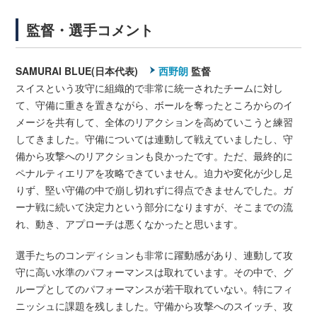
監督・選手コメント
SAMURAI BLUE(日本代表)
西野朗
監督
スイスという攻守に組織的で非常に統一されたチームに対し
て、守備に重きを置きながら、ボールを奪ったところからのイ
メージを共有して、全体のリアクションを高めていこうと練習
してきました。守備については連動して戦えていましたし、守
備から攻撃へのリアクションも良かったです。ただ、最終的に
ペナルティエリアを攻略できていません。迫力や変化が少し足
りず、堅い守備の中で崩し切れずに得点できませんでした。ガ
ーナ戦に続いて決定力という部分になりますが、そこまでの流
れ、動き、アプローチは悪くなかったと思います。
選手たちのコンディションも非常に躍動感があり、連動して攻
守に高い水準のパフォーマンスは取れています。その中で、グ
ループとしてのパフォーマンスが若干取れていない。特にフィ
ニッシュに課題を残しました。守備から攻撃へのスイッチ、攻