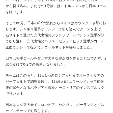
から切り込み、またその1分後にはミドルレンジから日本ゴール
を狙います。
そして82分、日本のCKの流れからスイスはカウンター攻撃に転
じます。シャキリ選手がワンツーで切り込んでクロスを上げ、
右サイドで受けた交代出場のフランソワ・ムバンジェ選手が頭
で折り返し、交代出場のハリス・セフェロビッチ選手がゴール
正面でボレーで捉えて、ゴールネットを揺らしました。
日本は相手ゴールを脅かす大きな得点機を作ることはできず、2
試合続けて0-2での黒星となりました。
チームはこのあと、13日(水)のロシア入りまでオーストリアの
ゼーフェルトで調整を続け、12日(火)にはワールドカップ前最
後の試合となるパラグアイ戦をオーストリアのインスブルック
で行います。
日本はロシア大会でコロンビア、セネガル、ポーランドとグル
ープステージで対戦します。