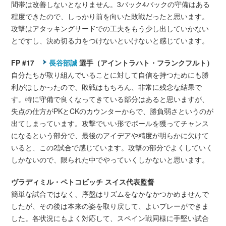
間帯は改善しないとなりません。3バック4バックの守備はある
程度できたので、しっかり前を向いた敗戦だったと思います。
攻撃はアタッキングサードでの工夫をもう少し出していかない
とですし、決め切る力をつけないといけないと感じています。
FP #17
長谷部誠
選手（アイントラハト・フランクフルト）
自分たちが取り組んでいることに対して自信を持つためにも勝
利がほしかったので、敗戦はもちろん、非常に残念な結果で
す。特に守備で良くなってきている部分はあると思いますが、
失点の仕方がPKとCKのカウンターからで、勝負弱さというのが
出てしまっています。攻撃でいい形でボールを獲ってチャンス
になるという部分で、最後のアイデアや精度が明らかに欠けて
いると、この2試合で感じています。攻撃の部分でよくしていく
しかないので、限られた中でやっていくしかないと思います。
ヴラディミル・ペトコビッチ スイス代表監督
簡単な試合ではなく、序盤はリズムをなかなかつかめませんで
したが、その後は本来の姿を取り戻して、よいプレーができま
した。各状況にもよく対応して、スペイン戦同様に手堅い試合