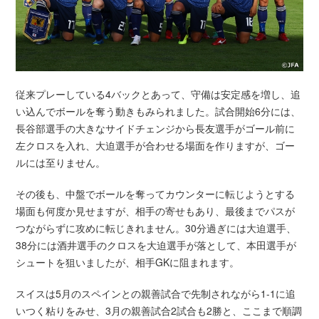
従来プレーしている4バックとあって、守備は安定感を増し、追
い込んでボールを奪う動きもみられました。試合開始6分には、
長谷部選手の大きなサイドチェンジから長友選手がゴール前に
左クロスを入れ、大迫選手が合わせる場面を作りますが、ゴー
ルには至りません。
その後も、中盤でボールを奪ってカウンターに転じようとする
場面も何度か見せますが、相手の寄せもあり、最後までパスが
つながらずに攻めに転じきれません。30分過ぎには大迫選手、
38分には酒井選手のクロスを大迫選手が落として、本田選手が
シュートを狙いましたが、相手GKに阻まれます。
スイスは5月のスペインとの親善試合で先制されながら1-1に追
いつく粘りをみせ、3月の親善試合2試合も2勝と、ここまで順調