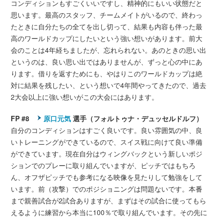
コンディションもすごくいいですし、精神的にもいい状態だと
思います。最高のスタッフ、チームメイトがいるので、終わっ
たときに自分たちの全てを出し切って、結果も内容も伴った最
高のワールドカップにしたいという強い想いがあります。前大
会のことは4年経ちましたが、忘れられない。あのときの思い出
というのは、良い思い出ではありませんが、ずっと心の中にあ
ります。借りを返すためにも、やはりこのワールドカップは絶
対に結果を残したい、という想いで4年間やってきたので、過去
2大会以上に強い想いがこの大会にはあります。
FP #8
原口元気
選手（フォルトゥナ・デュッセルドルフ）
自分のコンディションはすごく良いです。良い雰囲気の中、良
いトレーニングができているので、スイス戦に向けて良い準備
ができています。現在自分はウィングバックという新しいポジ
ションでのプレーに取り組んでいますが、ピッチではもちろ
ん、オフザピッチでも参考になる映像を見たりして勉強をして
います。前（攻撃）でのポジショニングは問題ないです。本番
まで親善試合が2試合ありますが、まずはその試合に使ってもら
えるように練習から本当に100％で取り組んでいます。その先に