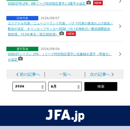
2026/27年JFA・WEリーグ特別指定選手に3選手を認定
日本代表
2026/08/07
エクアドル代表、ニュージーランド代表、パナマ代表の参加および放送／
配信が決定 キリンカップサッカー2026（10.1＠神奈川／横浜国際総合
競技場、10.5＠東京／国立競技場）
選手育成
2026/08/06
2026/27シーズン JFA・Ｊリーグ特別指定選手に佐藤柚太選手（専修大）
を認定
前の記事へ
│
一覧へ
│
次の記事へ