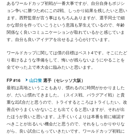
あるワールドカップ初戦が一番大事ですが、自分自身もポジシ
ョン争いに勝つためにこの2戦、しっかり結果を残したいと思い
ます。西野監督が言う事はもちろんありますが、選手同士で細
かな部分を作っていこうという意識も芽生えているので、年齢
関係なく良いコミュニケーションが取れているかと感じていま
す。自分も良いアイデアを出せるよう心がけています。
ワールドカップに関しては僕の目標はベスト4です。そこにたど
り着けるような準備をして、悔いが残らないようにやることを
全てやった上で本大会に臨みたいと思います。
FP #16
山口蛍
選手（セレッソ大阪）
最初は高地ということもあり、慣れるのに時間がかかりました
が、だいぶ慣れてきました。（スイス戦、パラグアイ戦）と貴
重な2試合だと思うので、トライするところはトライしたい。改
善点やうまくいかないことも出てくると思いますが、それが出
たほうが良いと思います。上手くいくよりは本番を前に確認す
べきことが出るいい機会だと思うので、それをしっかりやりな
がら、良い試合にもっていきたいです。ワールドカップ初戦に