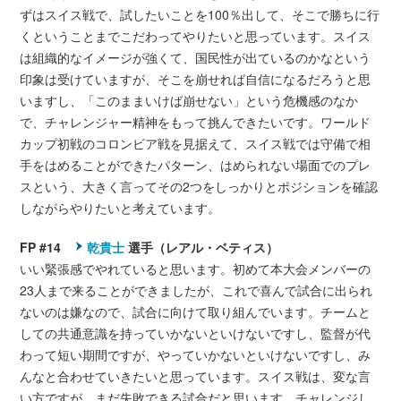
ずはスイス戦で、試したいことを100％出して、そこで勝ちに行
くということまでこだわってやりたいと思っています。スイス
は組織的なイメージが強くて、国民性が出ているのかなという
印象は受けていますが、そこを崩せれば自信になるだろうと思
いますし、「このままいけば崩せない」という危機感のなか
で、チャレンジャー精神をもって挑んできたいです。ワールド
カップ初戦のコロンビア戦を見据えて、スイス戦では守備で相
手をはめることができたパターン、はめられない場面でのプレ
スという、大きく言ってその2つをしっかりとポジションを確認
しながらやりたいと考えています。
FP #14
乾貴士
選手（レアル・ベティス）
いい緊張感でやれていると思います。初めて本大会メンバーの
23人まで来ることができましたが、これで喜んで試合に出られ
ないのは嫌なので、試合に向けて取り組んでいます。チームと
しての共通意識を持っていかないといけないですし、監督が代
わって短い期間ですが、やっていかないといけないですし、み
んなと合わせていきたいと思っています。スイス戦は、変な言
い方ですが、まだ失敗できる試合だと思います。チャレンジし