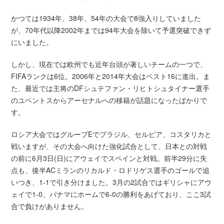
かつては1934年、38年、54年の大会で8強入りしていました
が、70年代以降2002年までは94年大会を除いて予選突破できず
にいました。
しかし、現在では欧州でも近年台頭が著しいチームの一つで、
FIFAランクは6位。2006年と2014年大会はベスト16に進出。ま
た、最近では主将のDFシュテファン・リヒトシュタイナー選手
のユベントスからアーセナルへの移籍が話題になったばかりで
す。
ロシア大会ではグループEでブラジル、セルビア、コスタリカと
戦いますが、その大会へ向けた強化試合として、日本との対戦
の前に6月3日(日)にアウェイでスペインと対戦。前半29分に失
点も、後半ACミランのリカルド・ロドリゲス選手のゴールで追
いつき、1-1で引き分けました。3月の2試合ではギリシャにアウ
ェイで1-0、パナマにホームで6-0の勝利をあげており、ここ3試
合で負けがありません。