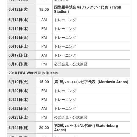
国際親善試合 vs
パラグアイ代表（Tivoli
6月12日(火)
15:05
Stadion）
6月13日(水)
AM
トレーニング
6月14日(木)
PM
トレーニング
6月15日(金)
PM
トレーニング
6月16日(土)
PM
トレーニング
6月17日(日)
AM
トレーニング
6月18日(月)
PM
公式会見・公式練習
2018 FIFA World Cup Russia
6月19日(火)
15:00
第1戦 vs コロンビア代表（Mordovia Arena)
6月20日(水)
PM
トレーニング
6月21日(木)
PM
トレーニング
6月22日(金)
AM
トレーニング
6月23日(土)
PM
公式会見・公式練習
第2戦
vs セネガル代表（Ekaterinburg
6月24日(日)
20:00
Arena)