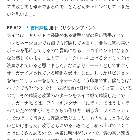
て失敗しても修正できるので、どんどんチャレンジしていきた
いと思います。
FP #22
吉田麻也
選手（サウサンプトン）
スイスは、右サイドに経験のある選手と背の高い選手がいて、
コンビネーションでも個でも打開してきます。非常に質の高い
ボールを配給してくるので脅威になる、一つポイントになるか
なと感じています。左もアーリークロスを上げるタイミングは
洗練されていると思いました。なにより、チームとしてすごく
オーガナイズされている印象を受けました。しっかりビジョン
を持ってサッカーをしてくるチームという印象です。僕たちは4
バックでも3バックでも、西野監督は併用していくと言っている
ので、その確認と攻撃のパターンをスイス戦で確認したいで
す。ガーナ戦では、アタッキングサードに行くまではうまく行
っていたのですが、そこからの作り方、崩し方、フィニッシュ
までの持って行き方に課題が残りました。もうちょっと作らな
いといけません。攻守ともにやるべきこと、積み上げていくこ
とはたくさんあるので、本当に時間がない中で、質の高い練習