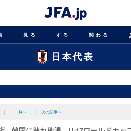
表
見る
する
関わる
日本代表
│
一覧へ
│
次の記事へ
6選手権 韓国に敗れ敗退 U-17ワールドカッ