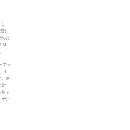
まし
続け
始めた
IM
。
ーフラ
は、ボ
す。途
に対
を取る
えずこ