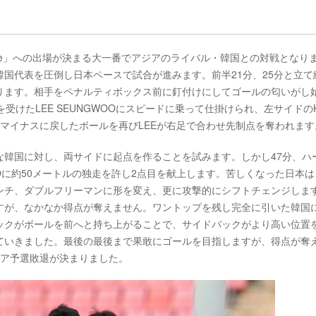
015 Chile」への出場が決まる大一番でアジアのライバル・韓国との対戦となり
国代表を圧倒し日本ペースで試合が進みます。前半21分、25分と立て
ります。相手をペナルティボックス前に釘付けにしてゴールの匂いがし
けたLEE SEUNGWOOにスピードに乗って仕掛けられ、左サイドのK
、マイナスに戻したボールを再びLEEが右足で合わせ先制点を奪われます
な韓国に対し、両サイドに起点を作ることを試みます。しかし47分、ハ
WOOに約50メートルの独走を許し2点目を献上します。苦しくなった日本
ンチ、ダブルフリーマンに形を変え、更に攻撃的にシフトチェンジしま
すが、なかなか得点が奪えません。ワントップを残し完全に引いた韓国
ックがボールを前へと持ち上がることで、サイドバックがより高い位置
ていきました。最後の最後まで果敢にゴールを目指しますが、得点が奪
ジア予選敗退が決まりました。