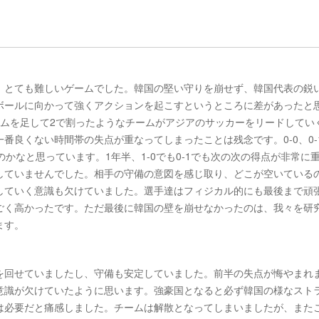
、とても難しいゲームでした。韓国の堅い守りを崩せず、韓国代表の鋭
ボールに向かって強くアクションを起こすというところに差があったと
ームを足して2で割ったようなチームがアジアのサッカーをリードしてい
番良くない時間帯の失点が重なってしまったことは残念です。0-0、0-
かなと思っています。1年半、1-0でも0-1でも次の次の得点が非常に
していませんでした。相手の守備の意図を感じ取り、どこが空いている
していく意識も欠けていました。選手達はフィジカル的にも最後まで頑
ごく高かったです。ただ最後に韓国の壁を崩せなかったのは、我々を研
ます。
を回せていましたし、守備も安定していました。前半の失点が悔やまれ
意識が欠けていたように思います。強豪国となると必ず韓国の様なスト
は必要だと痛感しました。チームは解散となってしまいましたが、また