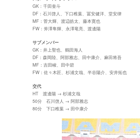
GK：千田奎斗
DF：石川啓人、下口稚葉、冨安健洋、堂安律
MF：菅大輝、渡辺皓太、藤本寛也
FW：斧澤隼輝、永澤竜亮、渡邊陽
サブメンバー
GK：井上聖也、鶴田海人
DF：森岡陸、阿部雅志、田中康介、麻田将吾
MF：吉田峻、田中碧
FW：佐々木匠、杉浦文哉、半谷陽介、安井拓也
交代
HT 渡邊陽 → 杉浦文哉
50分 石川啓人 → 阿部雅志
80分 下口稚葉 → 田中康介