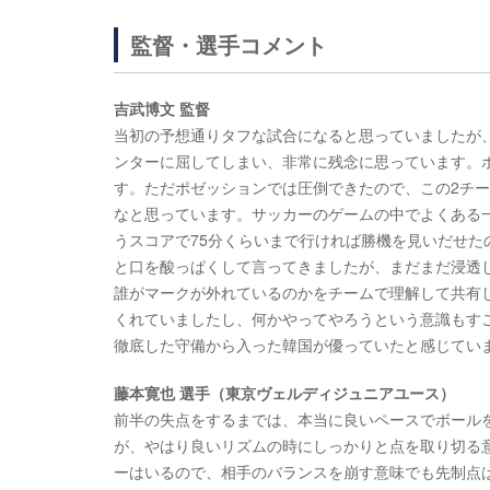
監督・選手コメント
吉武博文 監督
当初の予想通りタフな試合になると思っていましたが
ンターに屈してしまい、非常に残念に思っています。
す。ただポゼッションでは圧倒できたので、この2チ
なと思っています。サッカーのゲームの中でよくある一
うスコアで75分くらいまで行ければ勝機を見いだせたの
と口を酸っぱくして言ってきましたが、まだまだ浸透
誰がマークが外れているのかをチームで理解して共有
くれていましたし、何かやってやろうという意識もす
徹底した守備から入った韓国が優っていたと感じてい
藤本寛也 選手（東京ヴェルディジュニアユース）
前半の失点をするまでは、本当に良いペースでボール
が、やはり良いリズムの時にしっかりと点を取り切る
ーはいるので、相手のバランスを崩す意味でも先制点