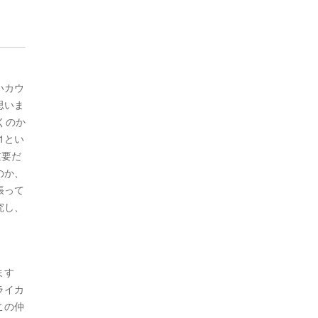
いカウ
思いま
くのか
1とい
重要だ
のか、
張って
究し、
ます
ライカ
この仲