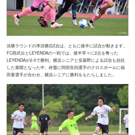
決勝ラウンドの準決勝2試合は、ともに後半に試合が動きます。
FC西武台とLEYENDAの一戦では、後半早々に2点を奪った
LEYENDAが2-0で勝利。横浜シニアと安曇野による試合も拮抗
した展開となった中、終盤に阿部良則選手のクロスボールに福
田要選手が合わせ、横浜シニアに勝利をもたらしました。