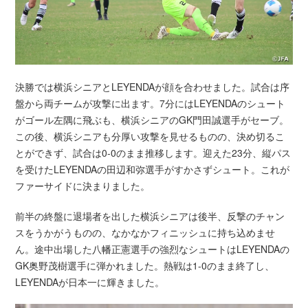
決勝では横浜シニアとLEYENDAが顔を合わせました。試合は序
盤から両チームが攻撃に出ます。7分にはLEYENDAのシュート
がゴール左隅に飛ぶも、横浜シニアのGK門田誠選手がセーブ。
この後、横浜シニアも分厚い攻撃を見せるものの、決め切るこ
とができず、試合は0-0のまま推移します。迎えた23分、縦パス
を受けたLEYENDAの田辺和弥選手がすかさずシュート。これが
ファーサイドに決まりました。
前半の終盤に退場者を出した横浜シニアは後半、反撃のチャン
スをうかがうものの、なかなかフィニッシュに持ち込めませ
ん。途中出場した八幡正憲選手の強烈なシュートはLEYENDAの
GK奥野茂樹選手に弾かれました。熱戦は1-0のまま終了し、
LEYENDAが日本一に輝きました。