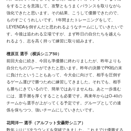
をすることを意識して、攻撃ともうまくバランスを取りながら
強化できたと思います。その結果、こうして優勝できたので、
ものすごくうれしいです。1年間またトレーニングをして、
LEYENDAを倒すんだと思われるようなチームにしていきたいで
す。今後は追われる立場ですが、まず昨日の自分たちを越えら
れるよう、志を高く持って練習に取り組みます。
檀原亘 選手（横浜シニア50）
前回大会に続き、今回も準優勝に終わりましたが、昨年よりも
自分たちのプレーができたと思います。昨年の決勝でPK戦の末
に負けたということもあって、今大会に向けて、相手を圧倒す
るゲーム運びで勝つために練習してきました。それでも、相手
も勝ちにきているので、簡単ではありませんね。あと一歩進む
には、選手層を厚くすることも必要です。再来年からはO-40の
チームから選手が上がってくる予定です。グループとしての連
係を保ちつつ、強いチームにしていきたいです。
花岡洋一 選手（アルフット安曇野シニア）
数年ぶりに1次ラウンドを突破できました。これまでは優勝する