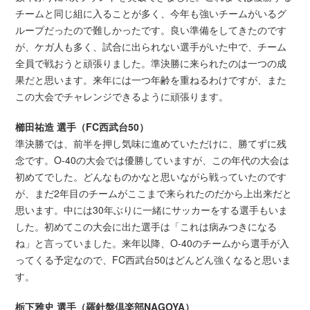
チームと同じ組に入ることが多く、今年も強いチームがいるグ
ループだったので難しかったです。良い準備をしてきたのです
が、ケガ人も多く、試合に出られない選手がいた中で、チーム
全員で戦おうと頑張りました。準決勝に来られたのは一つの成
果だと思います。来年には一つ年齢を重ねるわけですが、また
この大会でチャレンジできるように頑張ります。
櫛田祐造 選手（FC西武台50）
準決勝では、前半を押し気味に進めていただけに、勝てずに残
念です。O-40の大会では優勝していますが、この年代の大会は
初めてでした。どんなものかなと思いながら戦っていたのです
が、まだ2年目のチームがここまで来られたのだから上出来だと
思います。中には30年ぶりに一緒にサッカーをする選手もいま
した。初めてこの大会に出た選手は「これは病みつきになる
ね」と言っていました。来年以降、O-40のチームから選手が入
ってくる予定なので、FC西武台50はどんどん強くなると思いま
す。
栃下雅史 選手（羅針盤倶楽部NAGOYA）