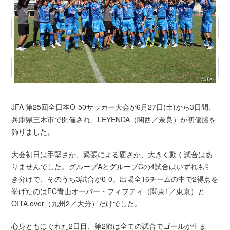
JFA 第25回全日本O-50サッカー大会が6月27日(土)から3日間、
兵庫県三木市で開催され、LEYENDA（関西／奈良）が初優勝を
飾りました。
大会初日は手堅さか、緊張による硬さか、大きく動く試合はあ
りませんでした。グループAとグループCの4試合はいずれも引
き分けで、そのうち3試合が0-0。出場全16チームの中で2得点を
挙げたのはFC青山オーバー・フィフティ（関東1／東京）と
OITA.over（九州2／大分）だけでした。
心身ともほぐれた2日目、第2節は全ての試合でゴールが生ま