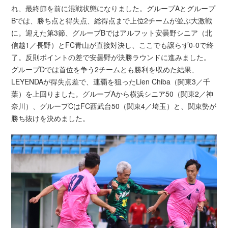
れ、最終節を前に混戦状態になりました。グループAとグループ
Bでは、勝ち点と得失点、総得点まで上位2チームが並ぶ大激戦
に。迎えた第3節、グループBではアルフット安曇野シニア（北
信越1／長野）とFC青山が直接対決し、ここでも譲らず0-0で終
了。反則ポイントの差で安曇野が決勝ラウンドに進みました。
グループDでは首位を争う2チームとも勝利を収めた結果、
LEYENDAが得失点差で、連覇を狙ったLien Chiba（関東3／千
葉）を上回りました。グループAから横浜シニア50（関東2／神
奈川）、グループCはFC西武台50（関東4／埼玉）と、関東勢が
勝ち抜けを決めました。