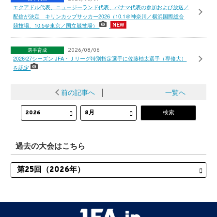
エクアドル代表、ニュージーランド代表、パナマ代表の参加および放送／
配信が決定 キリンカップサッカー2026（10.1＠神奈川／横浜国際総合
競技場、10.5＠東京／国立競技場）
選手育成
2026/08/06
2026/27シーズン JFA・Ｊリーグ特別指定選手に佐藤柚太選手（専修大）
を認定
前の記事へ
│
一覧へ
過去の大会はこちら