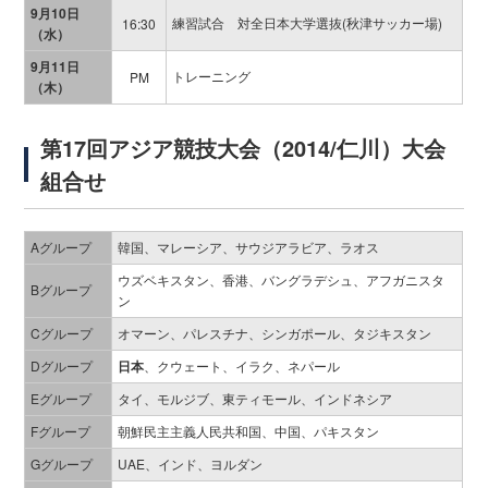
9月10日
練習試合 対全日本大学選抜(秋津サッカー場)
16:30
（水）
9月11日
トレーニング
PM
（木）
第17回アジア競技大会（2014/仁川）大会
組合せ
Aグループ
韓国、マレーシア、サウジアラビア、ラオス
ウズベキスタン、香港、バングラデシュ、アフガニスタ
Bグループ
ン
Cグループ
オマーン、パレスチナ、シンガポール、タジキスタン
Dグループ
日本
、クウェート、イラク、ネパール
Eグループ
タイ、モルジブ、東ティモール、インドネシア
Fグループ
朝鮮民主主義人民共和国、中国、パキスタン
Gグループ
UAE、インド、ヨルダン