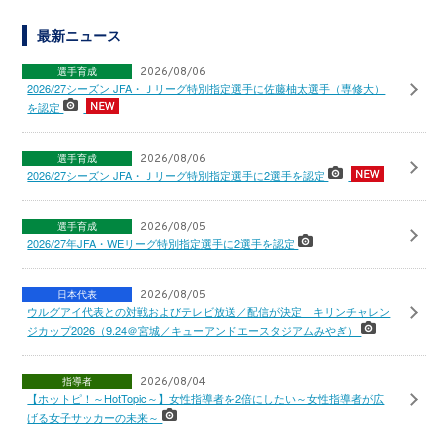
最新ニュース
選手育成
2026/08/06
2026/27シーズン JFA・Ｊリーグ特別指定選手に佐藤柚太選手（専修大）
を認定
選手育成
2026/08/06
2026/27シーズン JFA・Ｊリーグ特別指定選手に2選手を認定
選手育成
2026/08/05
2026/27年JFA・WEリーグ特別指定選手に2選手を認定
日本代表
2026/08/05
ウルグアイ代表との対戦およびテレビ放送／配信が決定 キリンチャレン
ジカップ2026（9.24＠宮城／キューアンドエースタジアムみやぎ）
指導者
2026/08/04
【ホットピ！～HotTopic～】女性指導者を2倍にしたい～女性指導者が広
げる女子サッカーの未来～