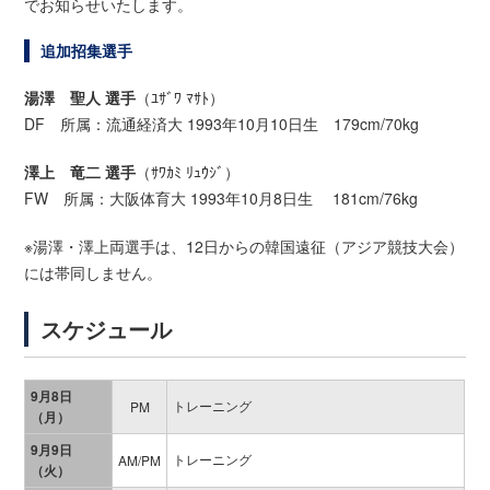
でお知らせいたします。
追加招集選手
湯澤 聖人 選手
（ﾕｻﾞﾜ ﾏｻﾄ）
DF 所属：流通経済大 1993年10月10日生 179cm/70kg
澤上 竜二 選手
（ｻﾜｶﾐ ﾘｭｳｼﾞ）
FW 所属：大阪体育大 1993年10月8日生 181cm/76kg
※湯澤・澤上両選手は、12日からの韓国遠征（アジア競技大会）
には帯同しません。
スケジュール
9月8日
トレーニング
PM
（月）
9月9日
トレーニング
AM/PM
（火）