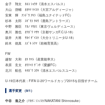
金子 翔太 ｶﾈｺ ｼｮｳﾀ（清水エスパルス）
大山 啓輔 ｵｵﾔﾏ ｹｲｽｹ（大宮アルディージャ）
安東 輝 ｱﾝﾄﾞｳ ｱｷﾗ（福島ユナイテッドFC）
杉本 太郎 ｽｷﾞﾓﾄ ﾀﾛｳ（鹿島アントラーズ）
中野 雅臣 ﾅｶﾉ ﾏｻｵﾐ（東京ヴェルディユース）
奥川 雅也 ｵｸｶﾞﾜ ﾏｻﾔ（京都サンガF.C.U-18）
坂井 大将 ｻｶｲ ﾀﾞｲｽｹ（大分トリニータU-18）
鈴木 徳真 ｽｽﾞｷ ﾄｸﾏ（前橋育英高）
FW
越智 大和 ｵﾁ ﾔﾏﾄ（産業能率大）
表原 玄太 ｵﾓﾃﾊﾗ ｹﾞﾝﾀ（愛媛FC）
北川 航也 ｷﾀｶﾞﾜ ｺｳﾔ（清水エスパルスユース）
U-19日本代表：FIFA U-20ワールドカップ2015を目指すチーム
選手変更 （9/1）
中谷 進之介
（ﾅｶﾀﾆ ｼﾝﾉｽｹ/NAKATANI Shinnosuke）