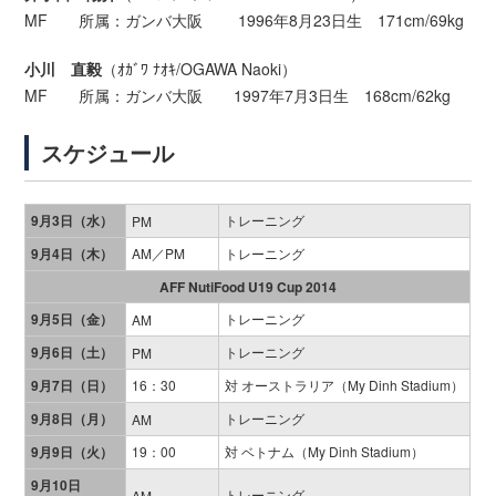
MF 所属：ガンバ大阪 1996年8月23日生 171cm/69kg
小川 直毅
（ｵｶﾞﾜ ﾅｵｷ/OGAWA Naoki）
MF 所属：ガンバ大阪 1997年7月3日生 168cm/62kg
スケジュール
9月3日（水）
トレーニング
PM
9月4日（木）
AM／PM
トレーニング
AFF NutiFood U19 Cup 2014
9月5日（金）
トレーニング
AM
9月6日（土）
トレーニング
PM
9月7日（日）
16：30
対 オーストラリア（My Dinh Stadium）
9月8日（月）
トレーニング
AM
9月9日（火）
19：00
対 ベトナム（My Dinh Stadium）
9月10日
トレーニング
AM