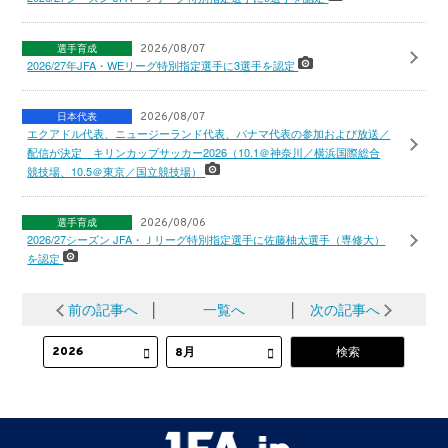
選手育成
2026/08/07
2026/27年JFA・WEリーグ特別指定選手に3選手を認定
日本代表
2026/08/07
エクアドル代表、ニュージーランド代表、パナマ代表の参加および放送／
配信が決定 キリンカップサッカー2026（10.1＠神奈川／横浜国際総合
競技場、10.5＠東京／国立競技場）
選手育成
2026/08/06
2026/27シーズン JFA・Ｊリーグ特別指定選手に佐藤柚太選手（専修大）
を認定
前の記事へ
│
一覧へ
│
次の記事へ