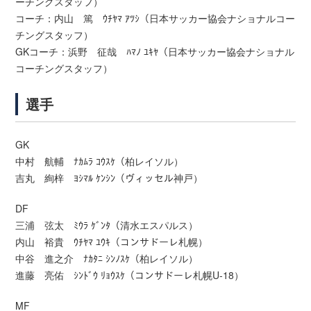
ーチングスタッフ）
コーチ：内山 篤 ｳﾁﾔﾏ ｱﾂｼ（日本サッカー協会ナショナルコー
チングスタッフ）
GKコーチ：浜野 征哉 ﾊﾏﾉ ﾕｷﾔ（日本サッカー協会ナショナル
コーチングスタッフ）
選手
GK
中村 航輔 ﾅｶﾑﾗ ｺｳｽｹ（柏レイソル）
吉丸 絢梓 ﾖｼﾏﾙ ｹﾝｼﾝ（ヴィッセル神戸）
DF
三浦 弦太 ﾐｳﾗ ｹﾞﾝﾀ（清水エスパルス）
内山 裕貴 ｳﾁﾔﾏ ﾕｳｷ（コンサドーレ札幌）
中谷 進之介 ﾅｶﾀﾆ ｼﾝﾉｽｹ（柏レイソル）
進藤 亮佑 ｼﾝﾄﾞｳ ﾘｮｳｽｹ（コンサドーレ札幌U-18）
MF