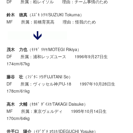
DF 所属：柏レイソル 理由：チーム事情のため
鈴木 徳真
（ｽｽﾞｷ ﾄｸﾏ/SUZUKI Tokuma）
MF 所属：前橋育英高 理由：怪我のため
茂木 力也
（ﾓﾃｷﾞ ﾘｷﾔ/MOTEGI Rikiya）
DF 所属：浦和レッズユース 1996年9月27日生
174cm/67kg
藤谷 壮
（ﾌｼﾞﾀﾆ ｿｳ/FUJITANI So）
DF 所属：ヴィッセル神戸U-18 1997年10月28日生
178cm/61kg
高木 大輔
（ﾀｶｷﾞ ﾀﾞｲｽｹ/TAKAGI Daisuke）
MF 所属：東京ヴェルディ 1995年10月14日生
170cm/64kg
井手口 陽介
（ｲﾃﾞｸﾞﾁ ﾖｳｽｹ/IDEGUCHI Yosuke）