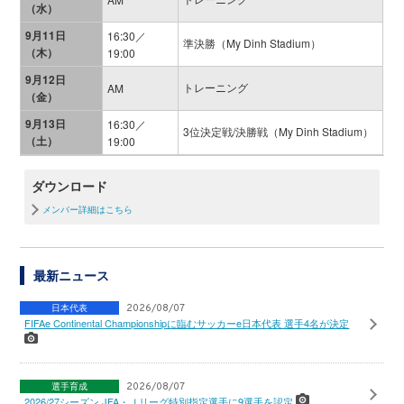
（水）
9月11日
16:30／
準決勝（My Dinh Stadium）
（木）
19:00
9月12日
トレーニング
AM
（金）
9月13日
16:30／
3位決定戦/決勝戦（My Dinh Stadium）
（土）
19:00
ダウンロード
メンバー詳細はこちら
最新ニュース
日本代表
2026/08/07
FIFAe Continental Championshipに臨むサッカーe日本代表 選手4名が決定
選手育成
2026/08/07
2026/27シーズン JFA・Ｊリーグ特別指定選手に9選手を認定