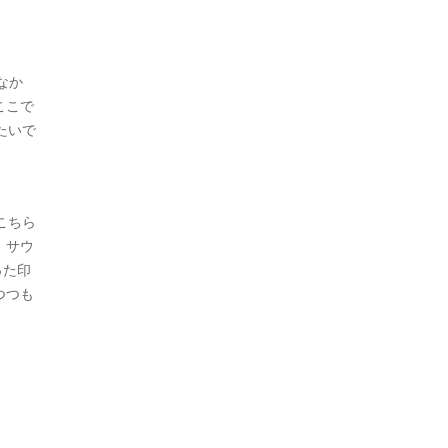
なか
ここで
たいで
こちら
。サウ
った印
つつも