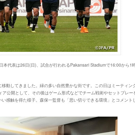
は26日(日)、試合が行われるPakansari Stadiumで16:00から1
に移動してきました。緑の多い自然豊かな街です。この日はミーティン
ディア公開として、その後はゲーム形式などでチーム戦術やセットプレー
いい感触を得た様子。森保一監督も「思い切りできる環境」とコメント