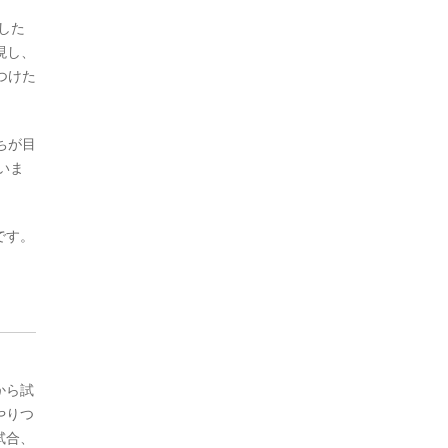
勝した
現し、
つけた
ちが目
いま
です。
から試
やりつ
試合、