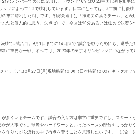
21のメンバーで大会に参加し、ラウンド16ではU-23中国代表を相手に
）のハットトリックによって4-3で勝利しています。日本にとっては、2年前に初優
、PK戦の末に勝利した相手です。初瀬亮選手は「推進力のあるチーム」と表
ームだと個人的に思う。失点ゼロで、今回は90分あるいは延長で決着を
決勝で5試合目。9月1日までの19日間で7試合を戦うためにも、選手た
常に重要な一戦。すべては、2020年の東京オリンピックにつながって
アラビアは8月27日(月)現地時間16:00（日本時間18:00）キックオフ
トが多くいるチームです。試合の入り方は非常に重要ですし、スタート
るかが大事です。球際やハードワークといったベースの部分をしっかり
スを作りながら流れの中で得点を奪うことを意識したいです。一試合一