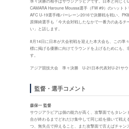
準々決勝の相手はサウジアラビアです。日本と同じくU-
CAMARA Haroune Moussa選手（FW #9
AFC U-19選手権バーレーン2016で決勝戦を戦い
原輝綺選手も「今大会対戦したなかで一番力のあるチ
い」と話します。
8月14日に日本が大会初戦を迎えた本大会も、この準々
標に掲げる優勝に向けてラウンドを上げるためにも、非
す。
アジア競技大会 準々決勝 U-21日本代表対U-21サウジ
監督・選手コメント
森保一 監督
サウジアラビアは個の能力が高く、攻撃面でもタレン
合が終わるまでどれだけ集中して同じ絵を描いて戦え
つ、無失点で抑えること、また攻撃面で言えばチャン