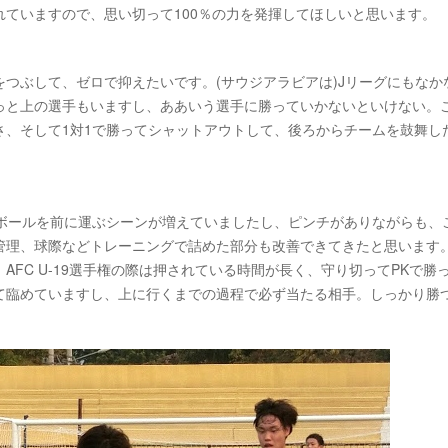
ていますので、思い切って100％の力を発揮してほしいと思います。
つぶして、ゼロで抑えたいです。(サウジアラビアは)Jリーグにもなか
っと上の選手もいますし、ああいう選手に勝っていかないといけない。
さ、そして1対1で勝ってシャットアウトして、後ろからチームを鼓舞し
もボールを前に運ぶシーンが増えていましたし、ピンチがありながらも、
管理、球際などトレーニングで詰めた部分も改善できてきたと思います
FC U-19選手権の際は押されている時間が長く、守り切ってPKで勝
て臨めていますし、上に行くまでの過程で必ず当たる相手。しっかり勝