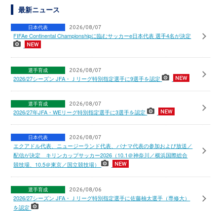
最新ニュース
日本代表
2026/08/07
FIFAe Continental Championshipに臨むサッカーe日本代表 選手4名が決定
選手育成
2026/08/07
2026/27シーズン JFA・Ｊリーグ特別指定選手に9選手を認定
選手育成
2026/08/07
2026/27年JFA・WEリーグ特別指定選手に3選手を認定
日本代表
2026/08/07
エクアドル代表、ニュージーランド代表、パナマ代表の参加および放送／
配信が決定 キリンカップサッカー2026（10.1＠神奈川／横浜国際総合
競技場、10.5＠東京／国立競技場）
選手育成
2026/08/06
2026/27シーズン JFA・Ｊリーグ特別指定選手に佐藤柚太選手（専修大）
を認定