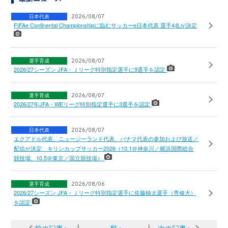
日本代表
2026/08/07
FIFAe Continental Championshipに臨むサッカーe日本代表 選手4名が決定
選手育成
2026/08/07
2026/27シーズン JFA・Ｊリーグ特別指定選手に9選手を認定
選手育成
2026/08/07
2026/27年JFA・WEリーグ特別指定選手に3選手を認定
日本代表
2026/08/07
エクアドル代表、ニュージーランド代表、パナマ代表の参加および放送／
配信が決定 キリンカップサッカー2026（10.1＠神奈川／横浜国際総合
競技場、10.5＠東京／国立競技場）
選手育成
2026/08/06
2026/27シーズン JFA・Ｊリーグ特別指定選手に佐藤柚太選手（専修大）
を認定
前の記事へ
│
一覧へ
│
次の記事へ