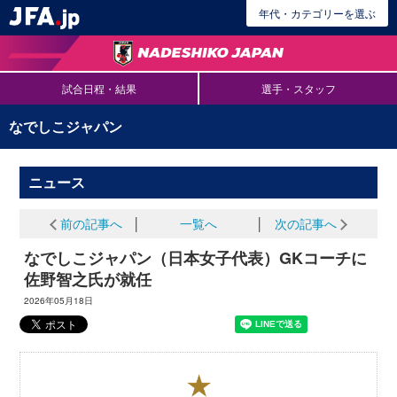
年代・カテゴリーを選ぶ
試合日程・結果
選手・スタッフ
なでしこジャパン
ニュース
前の記事へ
│
一覧へ
│
次の記事へ
なでしこジャパン（日本女子代表）GKコーチに
佐野智之氏が就任
2026年05月18日