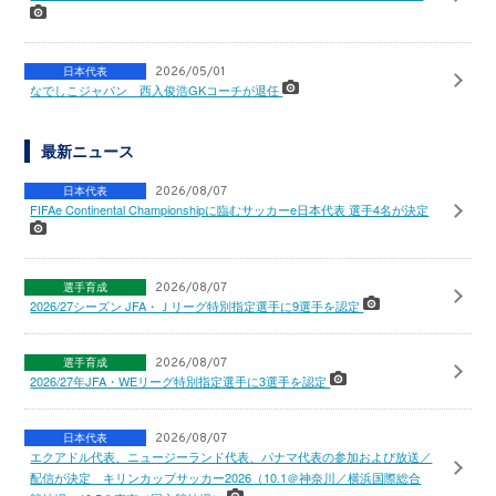
日本代表
2026/05/01
なでしこジャパン 西入俊浩GKコーチが退任
最新ニュース
日本代表
2026/08/07
FIFAe Continental Championshipに臨むサッカーe日本代表 選手4名が決定
選手育成
2026/08/07
2026/27シーズン JFA・Ｊリーグ特別指定選手に9選手を認定
選手育成
2026/08/07
2026/27年JFA・WEリーグ特別指定選手に3選手を認定
日本代表
2026/08/07
エクアドル代表、ニュージーランド代表、パナマ代表の参加および放送／
配信が決定 キリンカップサッカー2026（10.1＠神奈川／横浜国際総合