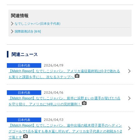
関連情報
なでしこジャパン(日本女子代表)
国際親善試合 [6/6]
関連ニュース
日本代表
2026/04/19
【Match Report】なでしこジャパン、アメリカ遠征最終戦は0-3で敗れる
も実りと課題を手にし、次なるステップへ
日本代表
2026/04/16
【Match Report】なでしこジャパン、前半に浜野まいか選手が挙げた1点
を守り切り、アメリカに14年ぶりの完封勝利！
日本代表
2026/04/13
【Match Report】なでしこジャパン、途中出場の植木理子選手のヘディン
グゴールで1点を返すも巻き返し叶わず。アメリカ女子代表との初戦を1-2
で落とす