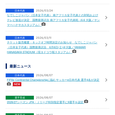
日本代表
2026/03/24
なでしこジャパン（日本女子代表） 南アフリカ女子代表との対戦および
テレビ放送が決定 国際親善試合 南アフリカ女子代表戦（6.6 大阪／ヤン
マーハナサカスタジアム）
日本代表
2026/03/11
チケット販売概要・キックオフ時間決定のお知らせ なでしこジャパン
（日本女子代表）国際親善試合 6月6日(土)＠大阪／YANMAR
HANASAKA STADIUM（現ヨドコウ桜スタジアム）
最新ニュース
日本代表
2026/08/07
FIFAe Continental Championshipに臨むサッカーe日本代表 選手4名が決定
選手育成
2026/08/07
2026/27シーズン JFA・Ｊリーグ特別指定選手に9選手を認定
選手育成