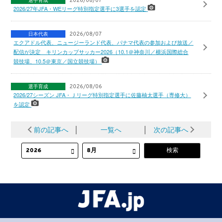
2026/08/07
2026/27年JFA・WEリーグ特別指定選手に3選手を認定
日本代表
2026/08/07
エクアドル代表、ニュージーランド代表、パナマ代表の参加および放送／
配信が決定 キリンカップサッカー2026（10.1＠神奈川／横浜国際総合
競技場、10.5＠東京／国立競技場）
選手育成
2026/08/06
2026/27シーズン JFA・Ｊリーグ特別指定選手に佐藤柚太選手（専修大）
を認定
前の記事へ
│
一覧へ
│
次の記事へ