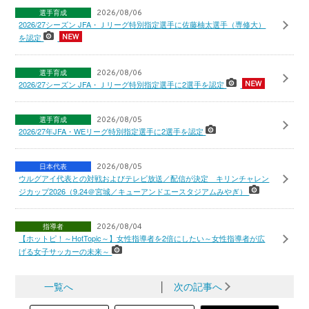
選手育成
2026/08/06
2026/27シーズン JFA・Ｊリーグ特別指定選手に佐藤柚太選手（専修大）
を認定
選手育成
2026/08/06
2026/27シーズン JFA・Ｊリーグ特別指定選手に2選手を認定
選手育成
2026/08/05
2026/27年JFA・WEリーグ特別指定選手に2選手を認定
日本代表
2026/08/05
ウルグアイ代表との対戦およびテレビ放送／配信が決定 キリンチャレン
ジカップ2026（9.24＠宮城／キューアンドエースタジアムみやぎ）
指導者
2026/08/04
【ホットピ！～HotTopic～】女性指導者を2倍にしたい～女性指導者が広
げる女子サッカーの未来～
一覧へ
│
次の記事へ