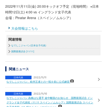
2022年11月11日(金) 20:00キックオフ予定（現地時間） ※日本
時間12日(土) 4:00 vs イングランド女子代表
会場：Pinatar Arena（スペイン／ムルシア）
大会情報はこちら
関連情報
なでしこジャパン(日本女子代表)
国際親善試合 [11/11]
関連ニュース
日本代表
2022/11/11
なでしこジャパン、欧州王者との一戦を前に公式練習
日本代表
2022/11/10
なでしこジャパン 高橋はな選手 途中離脱のお知らせ 国際親善試合 イン
グランド女子代表戦（11.11 スペイン／ムルシア）国際親善試合 スペイン
女子代表戦（11.15スペイン／セビージャ）