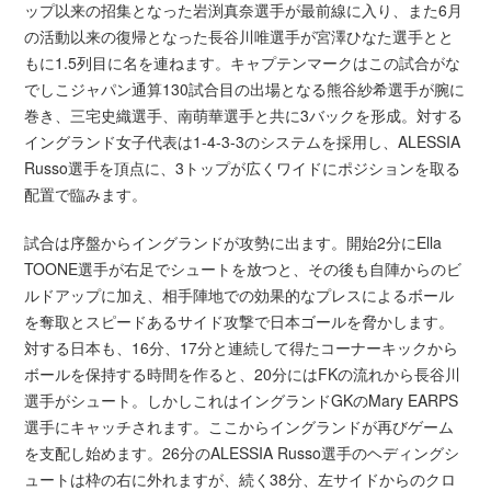
ップ以来の招集となった岩渕真奈選手が最前線に入り、また6月
の活動以来の復帰となった長谷川唯選手が宮澤ひなた選手とと
もに1.5列目に名を連ねます。キャプテンマークはこの試合がな
でしこジャパン通算130試合目の出場となる熊谷紗希選手が腕に
巻き、三宅史織選手、南萌華選手と共に3バックを形成。対する
イングランド女子代表は1-4-3-3のシステムを採用し、ALESSIA
Russo選手を頂点に、3トップが広くワイドにポジションを取る
配置で臨みます。
試合は序盤からイングランドが攻勢に出ます。開始2分にElla
TOONE選手が右足でシュートを放つと、その後も自陣からのビ
ルドアップに加え、相手陣地での効果的なプレスによるボール
を奪取とスピードあるサイド攻撃で日本ゴールを脅かします。
対する日本も、16分、17分と連続して得たコーナーキックから
ボールを保持する時間を作ると、20分にはFKの流れから長谷川
選手がシュート。しかしこれはイングランドGKのMary EARPS
選手にキャッチされます。ここからイングランドが再びゲーム
を支配し始めます。26分のALESSIA Russo選手のヘディングシ
ュートは枠の右に外れますが、続く38分、左サイドからのクロ