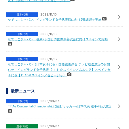
日本代表
2022/11/10
なでしこジャパン、イングランド女子代表戦に向け2部練習を実施
日本代表
2022/11/09
なでしこジャパン、強豪2ヶ国との国際親善試合に向けスペインで始動
日本代表
2022/11/02
なでしこジャパン（日本女子代表）国際親善試合 テレビ放送決定のお知
らせ イングランド女子代表【11.11＠スペイン／ムルシア】スペイン女
子代表【11.15＠スペイン／セビージャ】
最新ニュース
日本代表
2026/08/07
FIFAe Continental Championshipに臨むサッカーe日本代表 選手4名が決定
選手育成
2026/08/07