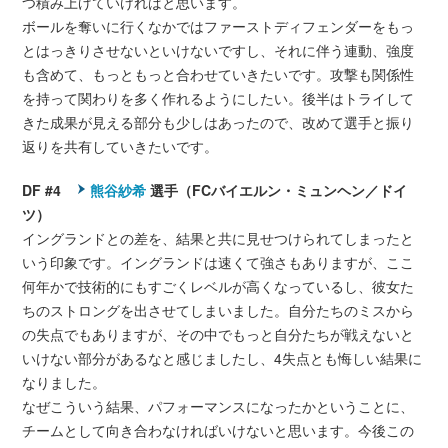
つ積み上げていければと思います。
ボールを奪いに行くなかではファーストディフェンダーをもっ
とはっきりさせないといけないですし、それに伴う連動、強度
も含めて、もっともっと合わせていきたいです。攻撃も関係性
を持って関わりを多く作れるようにしたい。後半はトライして
きた成果が見える部分も少しはあったので、改めて選手と振り
返りを共有していきたいです。
DF #4
熊谷紗希
選手（FCバイエルン・ミュンヘン／ドイ
ツ）
イングランドとの差を、結果と共に見せつけられてしまったと
いう印象です。イングランドは速くて強さもありますが、ここ
何年かで技術的にもすごくレベルが高くなっているし、彼女た
ちのストロングを出させてしまいました。自分たちのミスから
の失点でもありますが、その中でもっと自分たちが戦えないと
いけない部分があるなと感じましたし、4失点とも悔しい結果に
なりました。
なぜこういう結果、パフォーマンスになったかということに、
チームとして向き合わなければいけないと思います。今後この