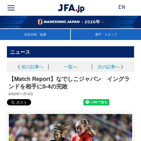
EN
- 2026年 -
試合日程・結果
選手・スタッフ
ニュース
前の記事へ
│
一覧へ
│
次の記事へ
【Match Report】なでしこジャパン イングラ
ンドを相手に0-4の完敗
2022年11月12日