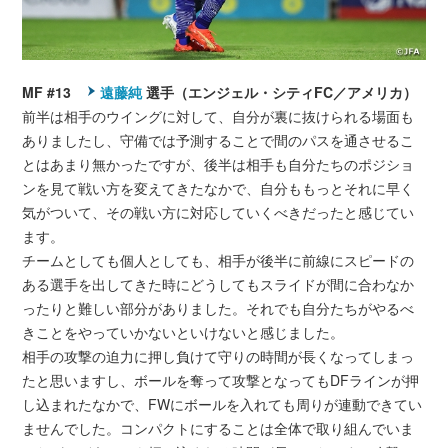
MF #13
遠藤純
選手（エンジェル・シティFC／アメリカ）
前半は相手のウイングに対して、自分が裏に抜けられる場面も
ありましたし、守備では予測することで間のパスを通させるこ
とはあまり無かったですが、後半は相手も自分たちのポジショ
ンを見て戦い方を変えてきたなかで、自分ももっとそれに早く
気がついて、その戦い方に対応していくべきだったと感じてい
ます。
チームとしても個人としても、相手が後半に前線にスピードの
ある選手を出してきた時にどうしてもスライドが間に合わなか
ったりと難しい部分がありました。それでも自分たちがやるべ
きことをやっていかないといけないと感じました。
相手の攻撃の迫力に押し負けて守りの時間が長くなってしまっ
たと思いますし、ボールを奪って攻撃となってもDFラインが押
し込まれたなかで、FWにボールを入れても周りが連動できてい
ませんでした。コンパクトにすることは全体で取り組んでいま