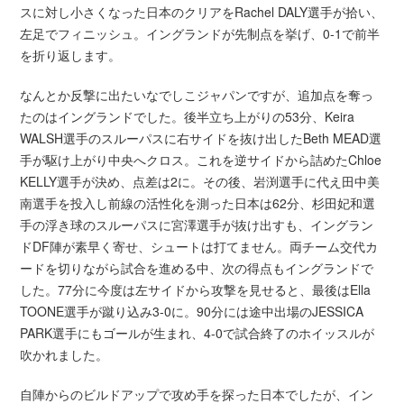
スに対し小さくなった日本のクリアをRachel DALY選手が拾い、
左足でフィニッシュ。イングランドが先制点を挙げ、0-1で前半
を折り返します。
なんとか反撃に出たいなでしこジャパンですが、追加点を奪っ
たのはイングランドでした。後半立ち上がりの53分、Keira
WALSH選手のスルーパスに右サイドを抜け出したBeth MEAD選
手が駆け上がり中央へクロス。これを逆サイドから詰めたChloe
KELLY選手が決め、点差は2に。その後、岩渕選手に代え田中美
南選手を投入し前線の活性化を測った日本は62分、杉田妃和選
手の浮き球のスルーパスに宮澤選手が抜け出すも、イングラン
ドDF陣が素早く寄せ、シュートは打てません。両チーム交代カ
ードを切りながら試合を進める中、次の得点もイングランドで
した。77分に今度は左サイドから攻撃を見せると、最後はElla
TOONE選手が蹴り込み3-0に。90分には途中出場のJESSICA
PARK選手にもゴールが生まれ、4-0で試合終了のホイッスルが
吹かれました。
自陣からのビルドアップで攻め手を探った日本でしたが、イン