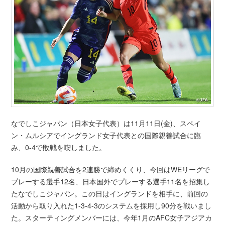
なでしこジャパン（日本女子代表）は11月11日(金)、スペイ
ン・ムルシアでイングランド女子代表との国際親善試合に臨
み、0-4で敗戦を喫しました。
10月の国際親善試合を2連勝で締めくくり、今回はWEリーグで
プレーする選手12名、日本国外でプレーする選手11名を招集し
たなでしこジャパン。この日はイングランドを相手に、前回の
活動から取り入れた1-3-4-3のシステムを採用し90分を戦いまし
た。スターティングメンバーには、今年1月のAFC女子アジアカ