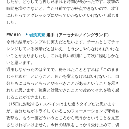
したが、どうしても押し込まれる時間が長かったです。攻撃の
時間を増やさないと、当たり前ですが得点できないので、攻守
にわたってアグレッシブにやっていかないといけないと感じま
した。
FW #10
岩渕真奈
選手（アーセナル／イングランド）
今日の結果がシンプルに実力だと思います。チームとしてチャ
レンジしている段階だとはいえ、もう少しやらなければいけな
いことがありましたし、これを良い教訓にして次に臨むしかな
いと思います。
通用しなかったのは全てで、得られたこととすれば「このまま
じゃだめだ」ということ。何かを変えなければいけないし、自
分たちにはもっともっとやるべきことがあるということを示さ
れたと思います。強豪と対戦できたことで改めてそれを強く感
じることができました。
（15日に対戦する）スペインはまた違うタイプだと思います
が、自分たちがトライしているこのフォーメーションで守備も
攻撃も、もう一度どういうところから戦うかということを見直
さなければいけません。今日の結果をしっかり受け止めて、切