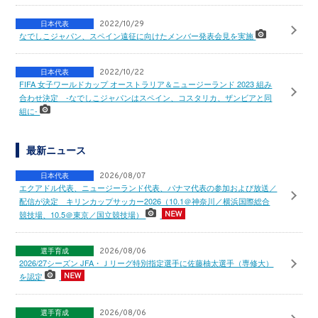
日本代表
2022/10/29
なでしこジャパン、スペイン遠征に向けたメンバー発表会見を実施
日本代表
2022/10/22
FIFA 女子ワールドカップ オーストラリア＆ニュージーランド 2023 組み
合わせ決定 -なでしこジャパンはスペイン、コスタリカ、ザンビアと同
組に-
最新ニュース
日本代表
2026/08/07
エクアドル代表、ニュージーランド代表、パナマ代表の参加および放送／
配信が決定 キリンカップサッカー2026（10.1＠神奈川／横浜国際総合
競技場、10.5＠東京／国立競技場）
選手育成
2026/08/06
2026/27シーズン JFA・Ｊリーグ特別指定選手に佐藤柚太選手（専修大）
を認定
選手育成
2026/08/06