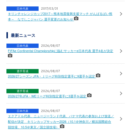
日本代表
2017/03/31
キリンチャレンジカップ2017～熊本地震復興支援マッチ がんばるばい熊
本～ なでしこジャパン 選手変更のお知らせ
最新ニュース
日本代表
2026/08/07
FIFAe Continental Championshipに臨むサッカーe日本代表 選手4名が決定
選手育成
2026/08/07
2026/27シーズン JFA・Ｊリーグ特別指定選手に9選手を認定
選手育成
2026/08/07
2026/27年JFA・WEリーグ特別指定選手に3選手を認定
日本代表
2026/08/07
エクアドル代表、ニュージーランド代表、パナマ代表の参加および放送／
配信が決定 キリンカップサッカー2026（10.1＠神奈川／横浜国際総合
競技場、10.5＠東京／国立競技場）