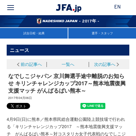
EN
- 2017年 -
試合日程・結果
選手・スタッフ
ニュース
前の記事へ
│
一覧へ
│
次の記事へ
なでしこジャパン 京川舞選手途中離脱のお知ら
せ キリンチャレンジカップ2017～熊本地震復興
支援マッチ がんばるばい熊本～
2017年04月06日
4月9日(日)に熊本／熊本県民総合運動公園陸上競技場で行われ
る「キリンチャレンジカップ2017 ～熊本地震復興支援マッ
チ がんばるばい熊本～対コスタリカ女子代表戦のなでしこジ