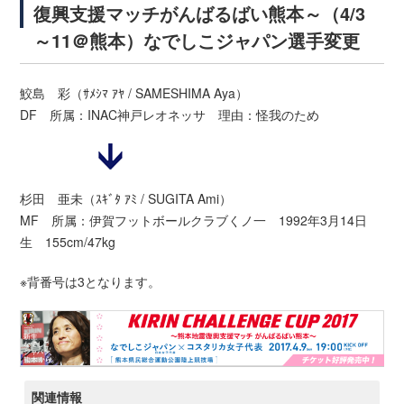
復興支援マッチがんばるばい熊本～（4/3
～11＠熊本）なでしこジャパン選手変更
鮫島 彩（ｻﾒｼﾏ ｱﾔ / SAMESHIMA Aya）
DF 所属：INAC神戸レオネッサ 理由：怪我のため
杉田 亜未（ｽｷﾞﾀ ｱﾐ / SUGITA Ami）
MF 所属：伊賀フットボールクラブくノ一 1992年3月14日
生 155cm/47kg
※背番号は3となります。
関連情報