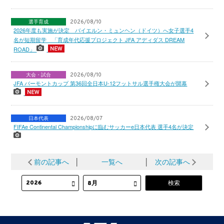
選手育成
2026/08/10
2026年度も実施が決定 バイエルン・ミュンヘン（ドイツ）へ女子選手4
名が短期留学 「育成年代応援プロジェクト JFA アディダス DREAM
ROAD」
大会・試合
2026/08/10
JFA バーモントカップ 第36回全日本U-12フットサル選手権大会が開幕
日本代表
2026/08/07
FIFAe Continental Championshipに臨むサッカーe日本代表 選手4名が決定
前の記事へ
│
一覧へ
│
次の記事へ