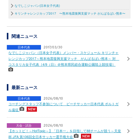
なでしこジャパン(日本女子代表)
キリンチャレンジカップ2017 〜熊本地震復興支援マッチ がんばるばい熊本〜
関連ニュース
日本代表
2017/03/30
なでしこジャパン（日本女子代表）メンバー・スケジュール キリンチャ
レンジカップ2017～熊本地震復興支援マッチ がんばるばい熊本～ 対
コスタリカ女子代表［4/9（日）＠熊本県民総合運動公園陸上競技場］
最新ニュース
日本代表
2026/08/10
コーチングスタッフ不参加について ビーチサッカー日本代表 ポルトガ
ル遠征
大会・試合
2026/08/10
【ホットピ！～HotTopic～】「日本一」を目指して88チームが競う～天皇
杯 JFA 第106回全日本サッカー選手権大会