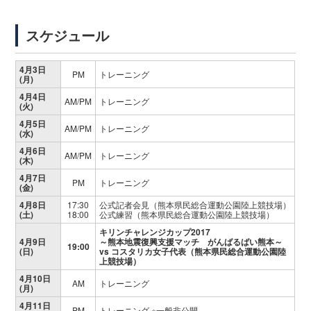
スケジュール
4月3日
PM
トレーニング
(月)
4月4日
AM/PM
トレーニング
(火)
4月5日
AM/PM
トレーニング
(水)
4月6日
AM/PM
トレーニング
(木)
4月7日
PM
トレーニング
(金)
4月8日
17:30
公式記者会見（熊本県民総合運動公園陸上競技場）
(土)
18:00
公式練習（熊本県民総合運動公園陸上競技場）
キリンチャレンジカップ2017
4月9日
～熊本地震復興支援マッチ がんばるばい熊本～
19:00
(日)
vs コスタリカ女子代表（熊本県民総合運動公園陸
上競技場）
4月10日
AM
トレーニング
(月)
4月11日
PM
トレーニング ※一般非公開