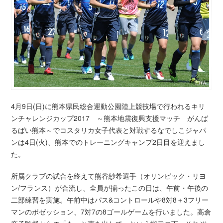
4月9日(日)に熊本県民総合運動公園陸上競技場で行われるキリ
ンチャレンジカップ2017 ～熊本地震復興支援マッチ がんば
るばい熊本～でコスタリカ女子代表と対戦するなでしこジャパ
ンは4日(火)、熊本でのトレーニングキャンプ2日目を迎えまし
た。
所属クラブの試合を終えて熊谷紗希選手（オリンピック・リヨ
ン/フランス）が合流し、全員が揃ったこの日は、午前・午後の
二部練習を実施。午前中はパス&コントロールや8対8＋3フリー
マンのポゼッション、7対7の8ゴールゲームを行いました。高倉