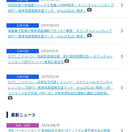
試合会場で来場者イベントを実施（4/9@熊本） キリンチャレンジカップ
2017～熊本地震復興支援マッチ がんばるばい熊本～
日本代表
2017/04/03
高倉麻子監督が熊本県益城町でサッカー教室 キリンチャレンジカップ
2017～熊本地震復興支援マッチ がんばるばい熊本～
日本代表
2017/03/31
なでしこジャパン、高倉監督就任後、初の国内国際試合へ キリンチャレ
ンジカップ2017メンバー発表記者会見
日本代表
2017/03/30
なでしこジャパン（日本女子代表）メンバー・スケジュール キリンチャ
レンジカップ2017～熊本地震復興支援マッチ がんばるばい熊本～ 対
コスタリカ女子代表［4/9（日）＠熊本県民総合運動公園陸上競技場］
最新ニュース
大会・試合
2026/08/10
JFA バーモントカップ 第36回全日本U-12フットサル選手権大会が開幕