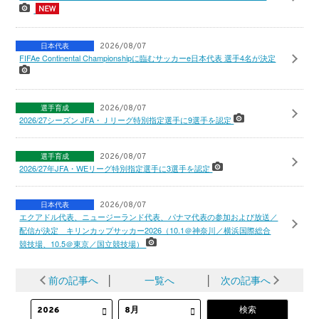
日本代表
2026/08/07
FIFAe Continental Championshipに臨むサッカーe日本代表 選手4名が決定
選手育成
2026/08/07
2026/27シーズン JFA・Ｊリーグ特別指定選手に9選手を認定
選手育成
2026/08/07
2026/27年JFA・WEリーグ特別指定選手に3選手を認定
日本代表
2026/08/07
エクアドル代表、ニュージーランド代表、パナマ代表の参加および放送／
配信が決定 キリンカップサッカー2026（10.1＠神奈川／横浜国際総合
競技場、10.5＠東京／国立競技場）
前の記事へ
│
一覧へ
│
次の記事へ