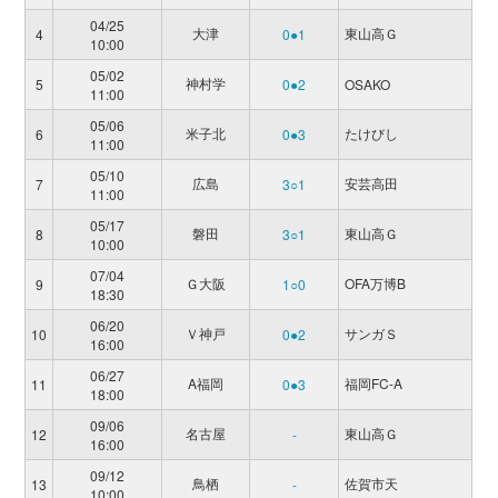
04/25
大津
東山高Ｇ
4
0●1
10:00
05/02
神村学
5
0●2
OSAKO
11:00
05/06
米子北
たけびし
6
0●3
11:00
05/10
広島
安芸高田
7
3○1
11:00
05/17
磐田
東山高Ｇ
8
3○1
10:00
07/04
Ｇ大阪
OFA万博B
9
1○0
18:30
06/20
Ｖ神戸
サンガＳ
10
0●2
16:00
06/27
A福岡
福岡FC-A
11
0●3
18:00
09/06
名古屋
東山高Ｇ
12
-
16:00
09/12
鳥栖
佐賀市天
13
-
10:00