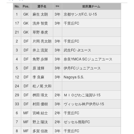
No.
Pos.
選手名
前所属チーム
試合
学年
1
GK
麻生 太朗
3年
京都サンガF.C. U-15
11
9
17
GK
洗井 智貴
3年
千里丘FC
0
21
GK
草野 泰虎
0
2
DF
片岡 亮太朗
3年
千里丘FC
11
9
3
DF
井上 流賀
3年
武生FC･Jrユース
11
9
4
DF
角野 歩輝
3年
奈良YMCA SCジュニアユース
11
9
5
DF
原 達輝
3年
伊丹FCジュニアユース
11
9
12
DF
李 良麻
3年
Nagoya S.S.
4
24
DF
松ノ尾 大和
3
29
DF
桝田 瑛太
2年
ＭＩＯびわこ滋賀U-15
0
33
DF
村田 優樹
3年
ヴィッセル神戸伊丹U-15
0
6
MF
宮崎 結士
2年
千里丘FC
11
9
7
MF
野上 陽汰
2年
ゼッセル熊取FC
2
1
8
MF
多賀 信政
3年
千里丘FC
1