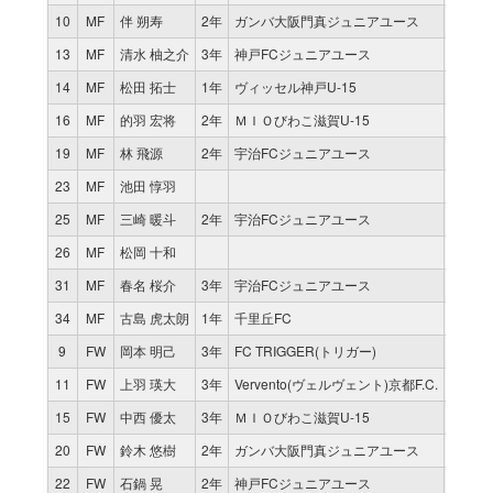
10
MF
伴 朔寿
2年
ガンバ大阪門真ジュニアユース
11
9
13
MF
清水 柚之介
3年
神戸FCジュニアユース
3
2
14
MF
松田 拓士
1年
ヴィッセル神戸U-15
1
16
MF
的羽 宏将
2年
ＭＩＯびわこ滋賀U-15
9
6
19
MF
林 飛源
2年
宇治FCジュニアユース
0
23
MF
池田 惇羽
8
2
25
MF
三崎 暖斗
2年
宇治FCジュニアユース
9
4
26
MF
松岡 十和
9
2
31
MF
春名 桜介
3年
宇治FCジュニアユース
0
34
MF
古島 虎太朗
1年
千里丘FC
0
9
FW
岡本 明己
3年
FC TRIGGER(トリガー)
6
5
11
FW
上羽 瑛大
3年
Vervento(ヴェルヴェント)京都F.C.
0
15
FW
中西 優太
3年
ＭＩＯびわこ滋賀U-15
0
20
FW
鈴木 悠樹
2年
ガンバ大阪門真ジュニアユース
8
3
22
FW
石鍋 晃
2年
神戸FCジュニアユース
2