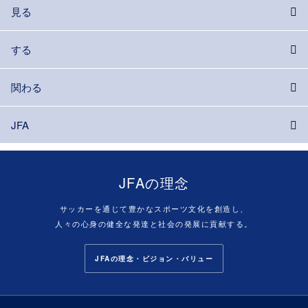
見る
する
関わる
JFA
JFAの理念
サッカーを通じて豊かなスポーツ文化を創造し、
人々の心身の健全な発達と社会の発展に貢献する。
JFAの理念・ビジョン・バリュー