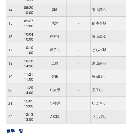
09/20
岡山
東山高Ｇ
14
-
10:00
09/27
大津
熊本宇城
15
-
11:00
10/04
神村学
東山高Ｇ
16
-
10:00
10/10
米子北
どらパ球
17
-
11:00
10/18
広島
東山高Ｇ
18
-
14:30
11/21
磐田
磐田ゆサ
19
-
11:00
11/29
Ｇ大阪
皇子山
20
-
14:00
12/05
Ｖ神戸
いぶきＣ
21
-
13:00
12/13
A福岡
たけびし
22
-
13:00
選手一覧