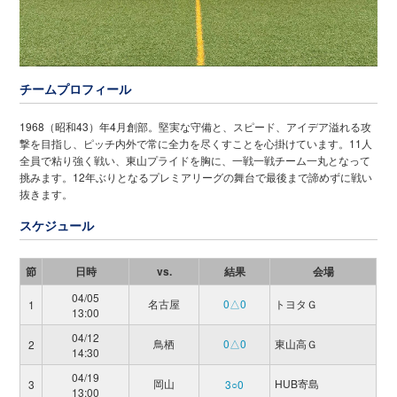
チームプロフィール
1968（昭和43）年4月創部。堅実な守備と、スピード、アイデア溢れる攻
撃を目指し、ピッチ内外で常に全力を尽くすことを心掛けています。11人
全員で粘り強く戦い、東山プライドを胸に、一戦一戦チーム一丸となって
挑みます。12年ぶりとなるプレミアリーグの舞台で最後まで諦めずに戦い
抜きます。
スケジュール
節
日時
vs.
結果
会場
04/05
名古屋
0△0
トヨタＧ
1
13:00
04/12
鳥栖
0△0
東山高Ｇ
2
14:30
04/19
岡山
HUB寄島
3
3○0
13:00