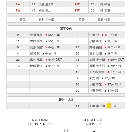
FW
12
大藪 壯太郎
FW
20
小野 禅竜
FW
19
橋野 崇汰
FW
36
小幡 春道
監督
有村 圭一郎
監督
日高 拓磨
選手交代
2
愛川 隼斗
▼
55分 OUT
22
江里 冠
▼
ＨＴ OUT
11
木村 絆久
▲
55分 IN
36
小幡 春道
▲
ＨＴ IN
8
伏原 俐空
▼
64分 OUT
23
野村 由翔
▼
ＨＴ OUT
4
尾関 晴
▲
64分 IN
26
石本 葵陽
▲
ＨＴ IN
22
米村 颯真
▼
64分 OUT
14
加藤 孝一朗
▼
60分 OUT
13
伊藤 賢人
▲
64分 IN
6
原田 蓮太郎
▲
60分 IN
16
千々和 祥吾
▼
77分 OUT
7
末次 瞬
▲
77分 IN
36
小幡 春道
▼
87分 OUT
20
小野 禅竜
▲
87分 IN
警告・退場
14
加藤 孝一朗
9分
JFA OFFICIAL
JFA OFFICIAL
TOP PARTNER
SUPPLIER