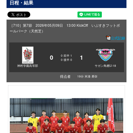
日程・結果
［710］第7節 2026年05月09日 13:00 KickOff いぶすきフットボ
ールパーク（天然芝）
公式記録
0
1
0
前半
1
0
後半
0
神村学園高等部
サガン鳥栖U-18
得点者
19分 米湊 勇弥