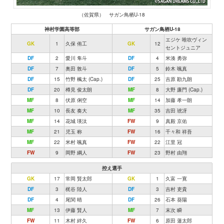
（佐賀県） サガン鳥栖U-18
神村学園高等部
サガン鳥栖U-18
エジケ 唯吹ヴィン
GK
1
久保 侑工
GK
12
セントジュニア
DF
2
愛川 隼斗
DF
4
米湊 勇弥
DF
7
奥田 敦斗
DF
5
鈴木 颯真
DF
15
竹野 楓太 (Cap.)
DF
25
吉原 勘九朗
DF
20
樽見 俊太朗
MF
8
大野 廉門 (Cap.)
MF
8
伏原 俐空
MF
14
加藤 孝一朗
MF
10
長友 奏大
MF
35
吉田 琥冴
MF
14
花城 瑛汰
FW
9
真殿 京佑
MF
21
児玉 称
FW
16
千々和 祥吾
MF
22
米村 颯真
FW
22
江里 冠
FW
9
岡野 綱人
FW
23
野村 由翔
控え選手
GK
17
常岡 賢太郎
GK
1
久富 一寛
DF
3
梶谷 陸人
DF
3
吉村 吏貴
DF
4
尾関 晴
DF
26
石本 葵陽
MF
13
伊藤 賢人
MF
7
末次 瞬
FW
11
木村 絆久
FW
6
原田 蓮太郎