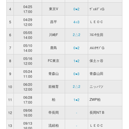
04/25
東京V
4
0●2
ｳﾞｪﾙﾃﾞｨG
17:00
04/29
昌平
ＬＥＯＣ
5
4○3
12:00
05/05
川崎F
2△2
ﾌﾛﾝﾀ生田
6
14:00
05/10
鹿島
7
0●2
ﾒﾙｽﾀｻﾌﾞG
14:00
05/16
FC東京
保土ヶ谷
8
1●2
12:00
05/24
青森山
青森山田
9
0●3
11:00
06/20
前橋育
2△2
ニッパツ
10
12:00
06/28
柏
ZWP柏
11
1●2
17:00
09/06
帝長岡
長岡NT B
12
-
16:00
09/13
流経柏
ＬＥＯＣ
13
-
16:00