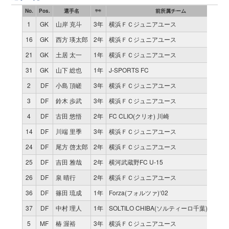
No.
Pos.
選手名
前所属チーム
学年
1
GK
山岸 克斗
3年
横浜ＦＣジュニアユース
16
GK
西方 瑛太郎
2年
横浜ＦＣジュニアユース
21
GK
土居 太一
1年
横浜ＦＣジュニアユース
31
GK
山下 総也
1年
J-SPORTS FC
2
DF
小島 頂嵯
3年
横浜ＦＣジュニアユース
3
DF
鈴木 歩武
3年
横浜ＦＣジュニアユース
4
DF
古田 悠悟
2年
FC CLIO(クリオ) 川崎
14
DF
川端 里季
3年
横浜ＦＣジュニアユース
24
DF
尾方 啓太郎
2年
横浜ＦＣジュニアユース
25
DF
吉田 雅哉
2年
横河武蔵野FC U-15
26
DF
泉 晴行
2年
横浜ＦＣジュニアユース
36
DF
篠田 琉成
1年
Forza(フォルツァ)‘02
37
DF
中村 理人
1年
SOLTILO CHIBA(ソルティーロ千葉) FC U-1
5
MF
椿 渥裕
3年
横浜ＦＣジュニアユース