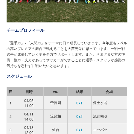
チームプロフィール
「選手力」×「人間力」をテーマに日々成長していきます。今年度もレベル
の高いプレミアの舞台で戦えることを大変光栄に思っています。一戦一戦
選手が成長していく姿を全力でサポートします。また、さまざまな方の準
備・協力・支えがあってサッカーができることに選手・スタッフが感謝の
気持ちを忘れずに戦いたいと思います。
スケジュール
節
日時
vs.
結果
会場
04/05
帝長岡
保土ヶ谷
1
0●1
11:00
04/11
流経柏
流経柏Ｇ
2
0●2
14:00
04/18
仙台
ニッパツ
3
0●1
12:00