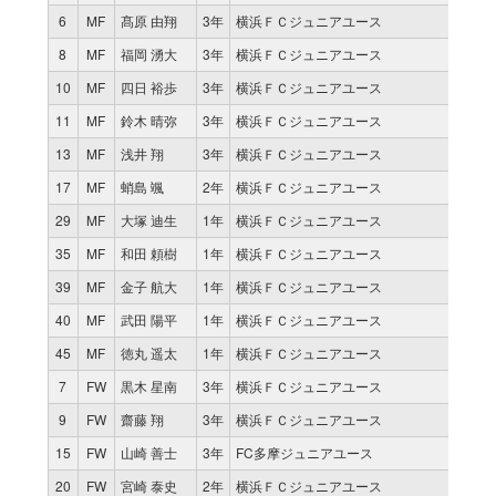
6
MF
髙原 由翔
3年
横浜ＦＣジュニアユース
8
MF
福岡 湧大
3年
横浜ＦＣジュニアユース
10
MF
四日 裕歩
3年
横浜ＦＣジュニアユース
11
MF
鈴木 晴弥
3年
横浜ＦＣジュニアユース
13
MF
浅井 翔
3年
横浜ＦＣジュニアユース
17
MF
蛸島 颯
2年
横浜ＦＣジュニアユース
29
MF
大塚 迪生
1年
横浜ＦＣジュニアユース
35
MF
和田 頼樹
1年
横浜ＦＣジュニアユース
39
MF
金子 航大
1年
横浜ＦＣジュニアユース
40
MF
武田 陽平
1年
横浜ＦＣジュニアユース
45
MF
徳丸 遥太
1年
横浜ＦＣジュニアユース
7
FW
黒木 星南
3年
横浜ＦＣジュニアユース
9
FW
齋藤 翔
3年
横浜ＦＣジュニアユース
15
FW
山崎 善士
3年
FC多摩ジュニアユース
20
FW
宮崎 泰史
2年
横浜ＦＣジュニアユース