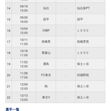
09/19
仙台
仙台泉PT
14
-
15:00
09/26
昌平
昌平
15
-
16:00
10/04
川崎F
ＬＥＯＣ
16
-
12:00
10/11
前橋育
前橋育英
17
-
11:00
10/18
青森山
ＬＥＯＣ
18
-
11:00
11/22
鹿島
保土ヶ谷
19
-
12:00
11/28
FC東京
武蔵野苑
20
-
17:00
12/06
柏
保土ヶ谷
21
-
12:00
12/13
東京V
保土ヶ谷
22
-
13:00
選手一覧