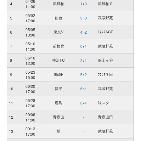
04/26
流経柏
流経柏Ｇ
4
1●3
11:00
05/02
仙台
武蔵野苑
5
3○0
17:00
05/05
東京V
味ｽﾀAGF
6
4○2
13:00
05/10
前橋育
武蔵野苑
7
0●1
11:00
05/16
横浜FC
保土ヶ谷
8
2○1
12:00
05/23
川崎F
ﾌﾛﾝﾀ生田
9
5○2
16:00
06/20
昌平
武蔵野苑
10
6○1
17:00
06/28
鹿島
味スタ
11
0●4
17:30
09/06
青森山
青森山田
12
-
11:00
09/13
柏
武蔵野苑
13
-
17:00