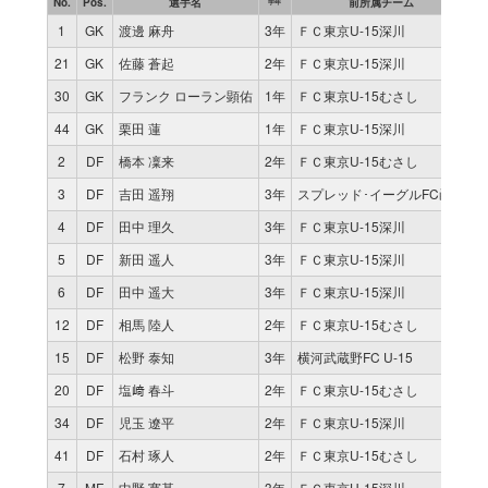
No.
Pos.
選手名
前所属チーム
試
学年
1
GK
渡邊 麻舟
3年
ＦＣ東京U-15深川
8
21
GK
佐藤 蒼起
2年
ＦＣ東京U-15深川
0
30
GK
フランク ローラン顕佑
1年
ＦＣ東京U-15むさし
0
44
GK
栗田 蓮
1年
ＦＣ東京U-15深川
0
2
DF
橋本 凜来
2年
ＦＣ東京U-15むさし
3
3
DF
吉田 遥翔
3年
スプレッド･イーグルFC函館
1
4
DF
田中 理久
3年
ＦＣ東京U-15深川
5
5
DF
新田 遥人
3年
ＦＣ東京U-15深川
1
6
DF
田中 遥大
3年
ＦＣ東京U-15深川
1
12
DF
相馬 陸人
2年
ＦＣ東京U-15むさし
9
15
DF
松野 泰知
3年
横河武蔵野FC U-15
1
20
DF
塩﨑 春斗
2年
ＦＣ東京U-15むさし
0
34
DF
児玉 遼平
2年
ＦＣ東京U-15深川
0
41
DF
石村 琢人
2年
ＦＣ東京U-15むさし
1
7
MF
中野 寛基
3年
ＦＣ東京U-15深川
1