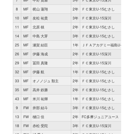
8
MF
梶山 蓮翔
2年
ＦＣ東京U-15むさし
1
10
MF
友松 祐貴
3年
ＦＣ東京U-15深川
1
11
MF
北原 槙
2年
ＦＣ東京U-15むさし
0
14
MF
中島 大芽
3年
ＦＣ東京U-15むさし
1
25
MF
瀬賀 結臣
1年
ＪＦＡアカデミー福島U-15
0
26
MF
伊藤 海成
2年
ＦＣ東京U-15深川
3
29
MF
冨田 真隆
2年
ＦＣ東京U-15深川
1
32
MF
伊藤 航
1年
ＦＣ東京U-15むさし
0
33
MF
オノノジュ 類主
2年
ＦＣ東京U-15むさし
6
35
MF
高井 鉄勝
2年
ＦＣ東京U-15むさし
1
43
MF
米川 祐輝
1年
ＦＣ東京U-15むさし
0
9
FW
井部 結斗
3年
ＦＣ東京U-15むさし
1
13
FW
樋口 佳
2年
FC多摩ジュニアユース
1
18
FW
赤松 受陀
3年
ＦＣ東京U-15深川
3