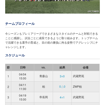
チームプロフィール
今シーズンもプレミアリーグでさまざまなスタイルのチームと対戦できる
ことに感謝し、試合ごとに成長できるように取り組みます。トップチーム
で活躍できる選手の育成と、目の前の勝負に拘る姿勢でアグレッシブにチ
ャレンジします。
スケジュール
節
日時
vs.
結果
会場
04/04
青森山
武蔵野苑
1
3○0
15:00
04/11
柏
0△0
ZWP柏
2
11:00
04/19
帝長岡
武蔵野苑
3
4○1
15:00