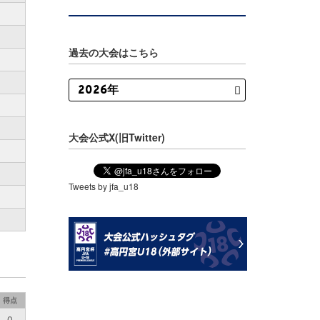
過去の大会はこちら
大会公式X(旧Twitter)
Tweets by jfa_u18
得点
0