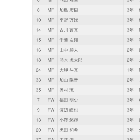
8
MF
加島 宏樹
3年
10
MF
平野 万緑
3年
14
MF
古川 蒼真
3年
15
MF
千葉 友翔
3年
16
MF
山中 碧人
2年
18
MF
熊木 虎太郎
2年
24
MF
大岬 斗真
1年
33
MF
加山 陽音
2年
35
MF
奥村 琉
3年
7
FW
福田 明史
3年
9
FW
渡辺 瞳也
3年
13
FW
小澤 悠輝
3年
20
FW
黒田 和希
3年
37
FW
工藤 浬
3年