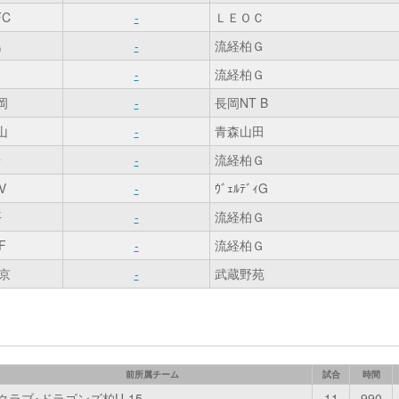
C
-
ＬＥＯＣ
島
-
流経柏Ｇ
-
流経柏Ｇ
岡
-
長岡NT B
山
-
青森山田
台
-
流経柏Ｇ
V
-
ｳﾞｪﾙﾃﾞｨG
平
-
流経柏Ｇ
F
-
流経柏Ｇ
京
-
武蔵野苑
前所属チーム
試合
時間
クラブ･ドラゴンズ柏U-15
11
990