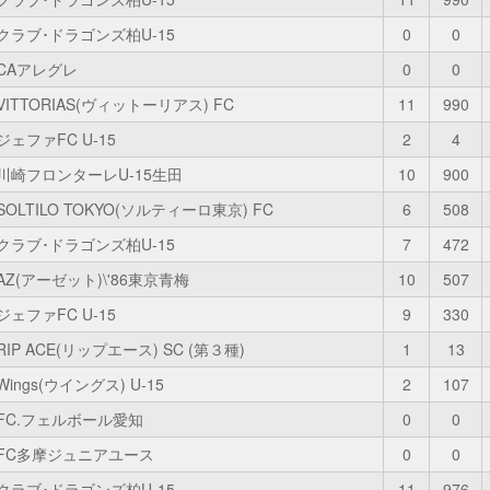
クラブ･ドラゴンズ柏U-15
0
0
CAアレグレ
0
0
VITTORIAS(ヴィットーリアス) FC
11
990
ジェファFC U-15
2
4
川崎フロンターレU-15生田
10
900
SOLTILO TOKYO(ソルティーロ東京) FC
6
508
クラブ･ドラゴンズ柏U-15
7
472
AZ(アーゼット)\'86東京青梅
10
507
ジェファFC U-15
9
330
RIP ACE(リップエース) SC (第３種)
1
13
Wings(ウイングス) U-15
2
107
FC.フェルボール愛知
0
0
FC多摩ジュニアユース
0
0
クラブ･ドラゴンズ柏U-15
11
976