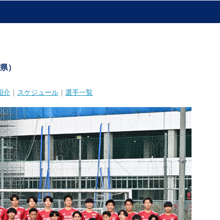
県）
紹介
｜
スケジュール
｜
選手一覧