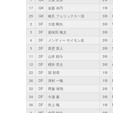
17
GK
金森 央円
1年
25
GK
橋爪 フェリックス一清
3年
2
DF
大徳 剛矢
3年
3
DF
嘉味田 颯太
3年
4
DF
メンディー サイモン友
3年
5
DF
真壁 英人
3年
11
DF
山本 頼斗
3年
12
DF
櫻井 亮太
3年
22
DF
堀 智尋
1年
26
DF
津村 一颯
1年
32
DF
齊藤 海翔
2年
34
DF
今瀬 薫
3年
36
DF
井上 颯
1年
6
MF
内田 煌生
3年