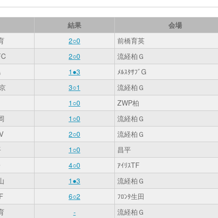
結果
会場
育
2○0
前橋育英
C
2○0
流経柏Ｇ
島
1●3
ﾒﾙｽﾀｻﾌﾞG
京
3○1
流経柏Ｇ
1○0
ZWP柏
岡
1○0
流経柏Ｇ
V
2○0
流経柏Ｇ
平
1○0
昌平
台
4○0
ｱｲﾘｽTF
山
1●3
流経柏Ｇ
F
6○2
ﾌﾛﾝﾀ生田
育
-
流経柏Ｇ