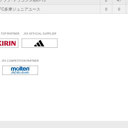
FC多摩ジュニアユース
0
0
L
TOP PARTNER
JFA OFFICIAL
SUPPLIER
JFA COMPETITION PARTNER