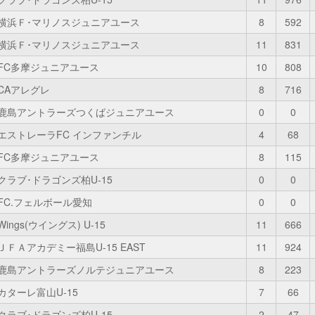
横浜Ｆ･マリノスジュニアユース
8
592
横浜Ｆ･マリノスジュニアユース
11
831
FC多摩ジュニアユース
10
808
CAアレグレ
8
716
鹿島アントラーズつくばジュニアユース
0
0
エストレーラFC インファンチル
4
68
FC多摩ジュニアユース
8
115
クラブ･ドラゴンズ柏U-15
0
0
FC.フェルボール愛知
0
0
Wings(ウイングス) U-15
11
666
ＪＦＡアカデミー福島U-15 EAST
11
924
鹿島アントラーズノルテジュニアユース
8
223
カターレ富山U-15
7
66
クラブ･ドラゴンズ柏U-15
2
47