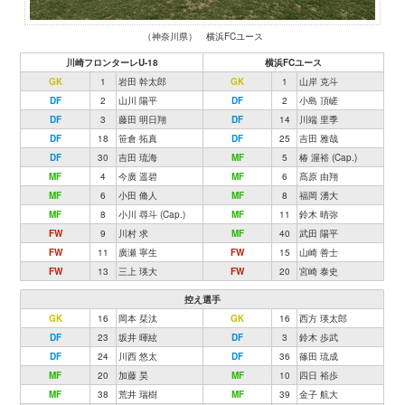
（神奈川県） 横浜FCユース
川崎フロンターレU-18
横浜FCユース
GK
1
岩田 幹太郎
GK
1
山岸 克斗
DF
2
山川 陽平
DF
2
小島 頂嵯
DF
3
藤田 明日翔
DF
14
川端 里季
DF
18
笹倉 拓真
DF
25
吉田 雅哉
DF
30
吉田 琉海
MF
5
椿 渥裕 (Cap.)
MF
4
今廣 遥碧
MF
6
髙原 由翔
MF
6
小田 脩人
MF
8
福岡 湧大
MF
8
小川 尋斗 (Cap.)
MF
11
鈴木 晴弥
FW
9
川村 求
MF
40
武田 陽平
FW
11
廣瀬 寧生
FW
15
山崎 善士
FW
13
三上 瑛大
FW
20
宮崎 泰史
控え選手
GK
16
岡本 栞汰
GK
16
西方 瑛太郎
DF
23
坂井 暉絃
DF
3
鈴木 歩武
DF
24
川西 悠太
DF
36
篠田 琉成
MF
20
加藤 昊
MF
10
四日 裕歩
MF
38
荒井 瑞樹
MF
39
金子 航大