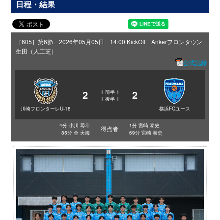
日程・結果
［605］第6節 2026年05月05日 14:00 KickOff Ankerフロンタウン
生田（人工芝）
公式記録
2
2
1
前半
1
1
後半
1
川崎フロンターレU-18
横浜FCユース
4分 小川 尋斗
1分 宮崎 泰史
得点者
85分 全 天海
69分 宮崎 泰史