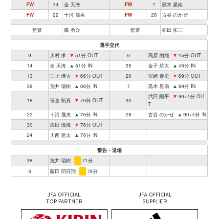
FW
14
全 天海
FW
7
黒木 星南
FW
22
十河 晟央
FW
28
古谷 のかぜ
監督
森 勇介
監督
和田 拓三
選手交代
9
川村 求
▼
51分 OUT
6
髙原 由翔
▼
45分 OUT
14
全 天海
▲
51分 IN
39
金子 航大
▲
45分 IN
13
三上 瑛大
▼
66分 OUT
20
宮崎 泰史
▼
69分 OUT
38
荒井 瑞樹
▲
66分 IN
7
黒木 星南
▲
69分 IN
武田 陽平
▼
90+4分 OU
18
笹倉 拓真
▼
76分 OUT
40
T
22
十河 晟央
▲
76分 IN
28
古谷 のかぜ
▲
90+4分 IN
30
吉田 琉海
▼
76分 OUT
24
川西 悠太
▲
76分 IN
警告・退場
38
荒井 瑞樹
71分
3
藤田 明日翔
78分
JFA OFFICIAL
JFA OFFICIAL
TOP PARTNER
SUPPLIER