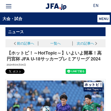
EN
大会・試合
ニュース
前の記事へ
│
一覧へ
│
次の記事へ
【ホットピ！～HotTopic～】いよいよ開幕！高
円宮杯 JFA U-18サッカープレミアリーグ 2024
2024年04月04日