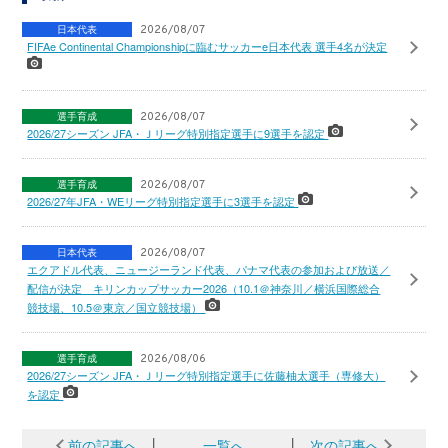
日本代表
2026/08/07
FIFAe Continental Championshipに臨むサッカーe日本代表 選手4名が決定
選手育成
2026/08/07
2026/27シーズン JFA・Ｊリーグ特別指定選手に9選手を認定
選手育成
2026/08/07
2026/27年JFA・WEリーグ特別指定選手に3選手を認定
日本代表
2026/08/07
エクアドル代表、ニュージーランド代表、パナマ代表の参加および放送／
配信が決定 キリンカップサッカー2026（10.1＠神奈川／横浜国際総合
競技場、10.5＠東京／国立競技場）
選手育成
2026/08/06
2026/27シーズン JFA・Ｊリーグ特別指定選手に佐藤柚太選手（専修大）
を認定
前の記事へ
│
一覧へ
│
次の記事へ