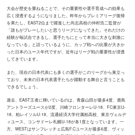
大会が歴史を重ねることで、その重要性や選手育成への効果も
広く浸透するようになりました。昨年からプレミアリーグ復帰
を果たし、EAST2位まで躍進した尚志高校の仲村浩二監督が
「誰もがプレーしたいと思うリーグになってきた。それだけの
経験が毎試合できるし、選手たちにとって本当に大きな刺激に
なっている」と語っているように、カップ戦への比重が大きか
った日本のユース年代ですが、近年はリーグ戦の重要性が浸透
してきています。
また、現在の日本代表にも多くの選手がこのリーグから巣立っ
ており、未来の日本代表選手たちが躍動する舞台と言うことも
できるでしょう。
過去、EAST王者に輝いているのは、青森山田が最多4度、鹿島
アントラーズユースが2度、川崎フロンターレU-18、FC東京U-
18、柏レイソルU-18、流通経済大学付属柏高校、東京ヴェルデ
ィユース、コンサドーレ札幌U-18が各1度となっています。一
方、WESTはサンフレッチェ広島F.Cユースが最多6度、ヴィッ