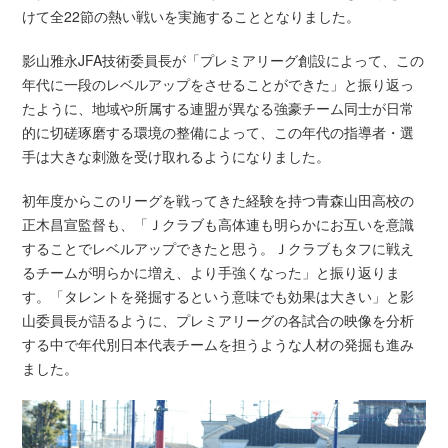
けて全22節の熱い戦いを実施することとなりました。
影山雅永JFA技術委員長が「プレミアリーグ創設によって、この
年代に一段のレベルアップをさせることができた」と振り返っ
たように、地域や所属する連盟が異なる強豪チーム同士が日常
的に切磋琢磨する環境の整備によって、この年代の指導者・選
手は大きな刺激を受け取れるようになりました。
初年度からこのリーグを戦ってきた経験を持つ青森山田高校の
正木昌宣監督も、「Ｊクラブも高体連も明らかにお互いを意識
することでレベルアップできたと思う。Ｊクラブもタフに戦え
るチームが明らかに増え、より手強くなった」と振り返りま
す。「タレントを発掘するという意味でも効果は大きい」と影
山委員長が語るように、プレミアリーグの各試合の映像を分析
する中で年代別日本代表チームを担うような人材の発掘も進み
ました。