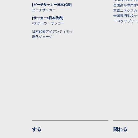
[ビーチサッカー日本代表]
全国高等専門学
ビーチサッカー
東京エネシスカ
全国専門学校サ
[サッカーe日本代表]
FIFAクラブワ
eスポーツ・サッカー
日本代表アイデンティティ
歴代ジャージ
する
関わる