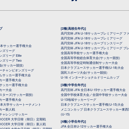
プ
[2種(高校生年代)]
高円宮杯 JFA U-18サッカープレミアリーグ フ
高円宮杯 JFA U-18サッカープレミアリーグ
高円宮杯 JFA U-18サッカープリンスリーグ
全日本サッカー選手権大会
高円宮杯 JFA U-18サッカープレミアリーグ プ
オンズリーグ
全国高等学校サッカー選手権大会
ズリーグ Elite
全国高等学校総合体育大会(サッカー競技)
ンズリーグ Two
全国高等学校定時制通信制サッカー大会
会(サッカー競技)
日本クラブユースサッカー選手権(U-18)大会
ーチャンピオンズリーグ
国民スポーツ大会(サッカー競技)
ムサッカー選手権大会
U-16 インターナショナルドリームカップ
カー選手権大会
サッカー選手権大会
[3種(中学生年代)]
カー大会
高円宮杯 JFA 全日本U-15サッカー選手権大会
スターズ(サッカー競技)
全国中学校体育大会／全国中学校サッカー大会
カー選手権大会
U-13地域サッカーリーグ
日本大学サッカートーナメント
日本クラブユースサッカー選手権(U-15)大会
カー新人戦
メニコンカップ 日本クラブユースサッカー東西
チャレンジサッカー
(U-15)
 SOCCER 大学日韓（韓日）定期戦
[4種(小学生年代)]
 SOCCER 大学日韓（韓日）新人戦
JFA 全日本U-12サッカー選手権大会
 SOCCER 大学女子日韓（韓日）定期戦