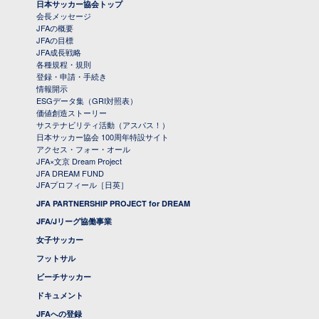
日本サッカー協会トップ
会長メッセージ
JFAの概要
JFAの目標
JFA成長戦略
各種規程・規則
登録・申請・手続き
情報開示
ESGデータ集（GRI対照表）
価値創造ストーリー
サステナビリティ活動（アスパス！）
日本サッカー協会 100周年特設サイト
アクセス・フォー・オール
JFA×文京 Dream Project
JFA DREAM FUND
JFAプロフィール［日英］
JFA PARTNERSHIP PROJECT for DREAM
JFA/Jリーグ協働事業
女子サッカー
フットサル
ビーチサッカー
ドキュメント
JFAへの登録