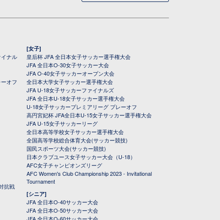
[女子]
ァイナル
皇后杯 JFA 全日本女子サッカー選手権大会
JFA 全日本O-30女子サッカー大会
JFA O-40女子サッカーオープン大会
レーオフ
全日本大学女子サッカー選手権大会
JFA U-18女子サッカーファイナルズ
JFA 全日本U-18女子サッカー選手権大会
U-18女子サッカープレミアリーグ プレーオフ
高円宮妃杯 JFA全日本U-15女子サッカー選手権大会
JFA U-15女子サッカーリーグ
全日本高等学校女子サッカー選手権大会
全国高等学校総合体育大会(サッカー競技)
国民スポーツ大会(サッカー競技)
日本クラブユース女子サッカー大会（U-18）
AFC女子チャンピオンズリーグ
AFC Women's Club Championship 2023 - Invitational
Tournament
対抗戦
[シニア]
JFA 全日本O-40サッカー大会
JFA 全日本O-50サッカー大会
JFA 全日本O-60サッカー大会