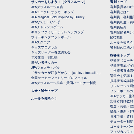
サッカーをしよう！（グラスルーツ）
審判トップ
JFAグラスルーツ宣言
審判委員会のビジ
JFAユニクロ サッカーキッズ
審判員とは？
JFA Magical Field Inspired by Disney
審判員・審判指
JFAなでしこひろば
審判員制度・資
JFAチャレンジゲーム
審判員紹介
キリンファミリーチャレンジカップ
審判登録者向け
ウォーキングフットボール
競技規則
JFAスクエア
ルールを知ろう
キッズプログラム
審判員の目標と
キッズリーダー養成講習会
指導者トップ
学校体育・部活動
指導者（コーチ
障がい者サッカー
指導者養成ダイ
JFAフェスティバル
「指導者養成講
「サッカーが好きだから～I just love football～」
講習会を受講す
全国サッカーファミリープロファイル
指導者養成講習
JFAグラスルーツ推進・賛同パートナー制度
リフレッシュ研
大会・試合トップ
フットボールカ
JFAサッカー指導
ルールを知ろう！
指導者向け教材
理念・意義・歴
登録・更新・昇
各種申請・資料
チューター制度
ゴールキーパー
フィジカルフィ