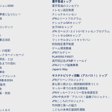
選手育成トップ
ョン2030
選手育成のコンセプト
トレセン認定制度
導者になりたい！
ナショナルトレセン
格
JFAエリートプログラム
ナショナルGKキャンプ
コンテンツ
女子GKキャンプ
JFA ガールズ･エイトU-12 トレセンプログラム
！
フットサルGKキャンプ
重点項目
フットサルタレントキャラバン
特別指定選手制度
ゲーム環境整備
）の役割
JFAアカデミー
レクターメッセージ
PLAYERS FIRST!
習会」とは
高円宮記念JFA夢フィールド
るまでの流れ
JFA/Jリーグ協働事業
会
Japan's Way
修会
サステナビリティ活動（アスパス！）トップ
ンファレンス
JFAグリーンプロジェクト
教本2024
誰も取り残さない競技観戦環境づくり
 販売
サッカー界での女性活躍推進
史
JFAサッカーファミリー安全保護宣言
級・失効
JFA×中央大学「アスパス！協働プロジェクト」
JFAこころのプロジェクト
竹内悌三賞への協力
こどもの未来応援国民運動
ットネス