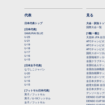
代表
見る
日本代表トップ
大会・試合トッ
国際大会一覧
[日本代表]
SAMURAI BLUE
[1種(一般)]
U-23
天皇杯 JFA 
U-21
AFCチャンピ
U-19
AFCチャンピオン
U-18
AFCチャンピオ
U-17
国民スポーツ大
U-16
全国地域サッカ
U-15
全国クラブチー
全国社会人サッ
[日本女子代表]
全国自治体職員
なでしこジャパン
全国自衛隊サッ
U-20
U-17
日本スポーツマ
U-16
全日本大学サッ
U-15
総理大臣杯 全
全日本大学サッ
[フットサル日本代表]
デンソーカップ
男子／フットサル
DENSO CUP
男子／U-19フットサル
DENSO CUP
女子／フットサル
DENSO CUP