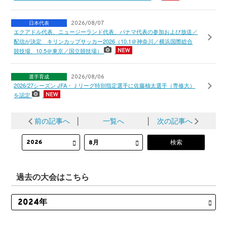
日本代表
2026/08/07
エクアドル代表、ニュージーランド代表、パナマ代表の参加および放送／
配信が決定 キリンカップサッカー2026（10.1＠神奈川／横浜国際総合
競技場、10.5＠東京／国立競技場）
選手育成
2026/08/06
2026/27シーズン JFA・Ｊリーグ特別指定選手に佐藤柚太選手（専修大）
を認定
前の記事へ
│
一覧へ
│
次の記事へ
過去の大会はこちら