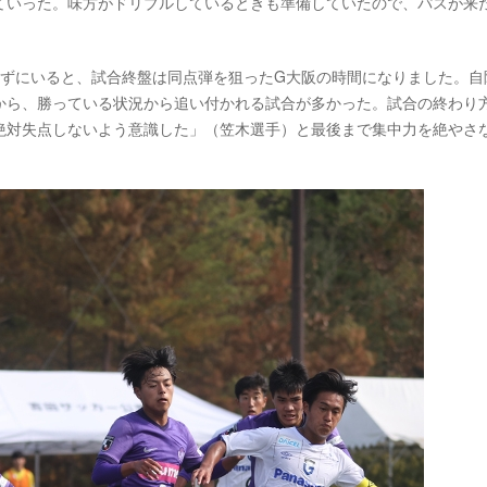
ていった。味方がドリブルしているときも準備していたので、パスが来
えずにいると、試合終盤は同点弾を狙ったG大阪の時間になりました。自
から、勝っている状況から追い付かれる試合が多かった。試合の終わり
絶対失点しないよう意識した」（笠木選手）と最後まで集中力を絶やさ