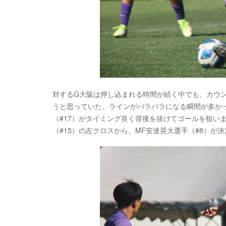
対するG大阪は押し込まれる時間が続く中でも、カウ
うと思っていた。ラインがバラバラになる瞬間が多か
（#17）がタイミング良く背後を抜けてゴールを狙い
（#15）の左クロスから、MF安達晃大選手（#8）が