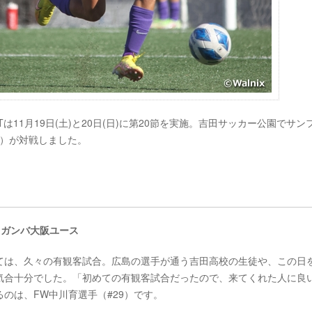
ESTは11月19日(土)と20日(日)に第20節を実施。吉田サッカー公園でサン
阪）が対戦しました。
） ガンバ大阪ユース
ては、久々の有観客試合。広島の選手が通う吉田高校の生徒や、この日
気合十分でした。「初めての有観客試合だったので、来てくれた人に良
のは、FW中川育選手（#29）です。