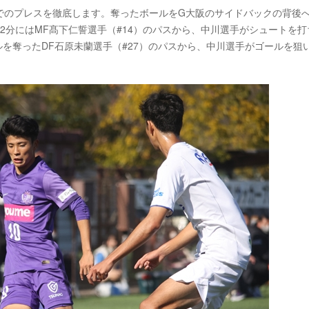
でのプレスを徹底します。奪ったボールをG大阪のサイドバックの背後
2分にはMF髙下仁誓選手（#14）のパスから、中川選手がシュートを打
ルを奪ったDF石原未蘭選手（#27）のパスから、中川選手がゴールを狙