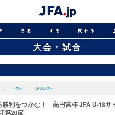
表
見る
する
関わる
大会・試合
│
一覧へ
│
次の記事へ
利をつかむ！ 高円宮杯 JFA U-18サ
T第20節