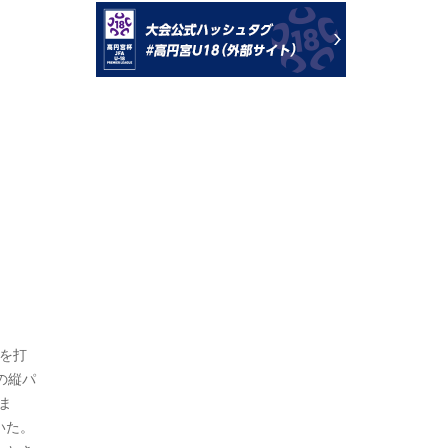
を打
の縦パ
ま
いた。