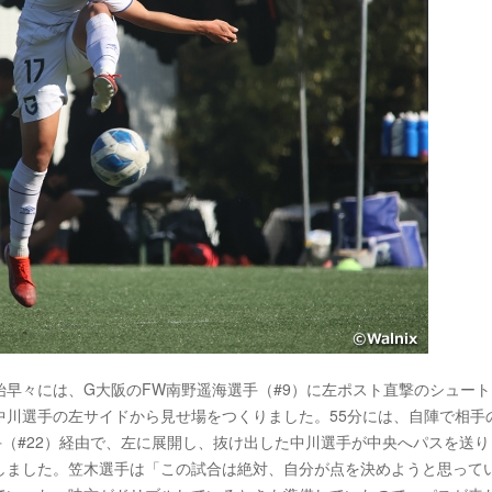
早々には、G大阪のFW南野遥海選手（#9）に左ポスト直撃のシュート
中川選手の左サイドから見せ場をつくりました。55分には、自陣で相手
手（#22）経由で、左に展開し、抜け出した中川選手が中央へパスを送り
しました。笠木選手は「この試合は絶対、自分が点を決めようと思って