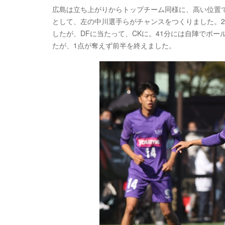
広島は立ち上がりからトップチーム同様に、高い位置
として、左の中川選手らがチャンスをつくりました。2
したが、DFに当たって、CKに。41分には自陣でボー
たが、1点が奪えず前半を終えました。