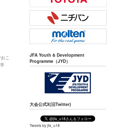
JFA Youth & Development
でおこ
Programme（JYD）
選手
大会公式X(旧Twitter)
Tweets by jfa_u18