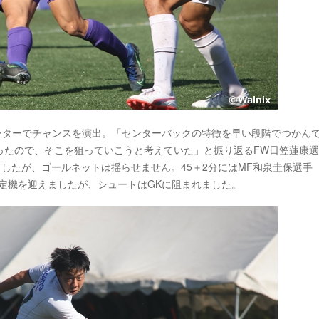
ンターでチャンスを演出。「センターバックの特徴を早い段階でつかん
ったので、そこを狙っていこうと考えていた」と振り返るFW日笠蓮康
ましたが、ゴールネットは揺らせません。45＋2分にはMF和泉圭保選手
決定機を迎えましたが、シュートはGKに阻まれました。