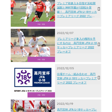
プレミア初参入を目指す浜松開
誠館と神村学園が1回戦を突
破！ 高円宮杯 JFA U-18サッカ
ープレミアリーグ 2022 プレー
オフ
大会・試合
2022/12/07
プレミアリーグ参入の権利を手
にするのは 高円宮杯 JFA U-18
サッカープレミアリーグ 2022
プレーオフ
大会・試合
2022/12/05
出場チーム・組み合わせ 高円
宮杯 JFA U-18サッカープレミア
リーグ 2022 プレーオフ
大会・試合
2022/10/19
高円宮杯 JFA U-18サッカープレ