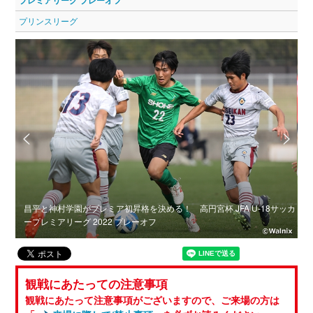
プレミアリーグ プレーオフ
プリンスリーグ
ーグ
昌平と神村学園がプレミア初昇格を決める！ 高円宮杯 JFA U-18サッカ
ープレミアリーグ 2022 プレーオフ
杯
観戦にあたっての注意事項
観戦にあたって注意事項がございますので、ご来場の方は