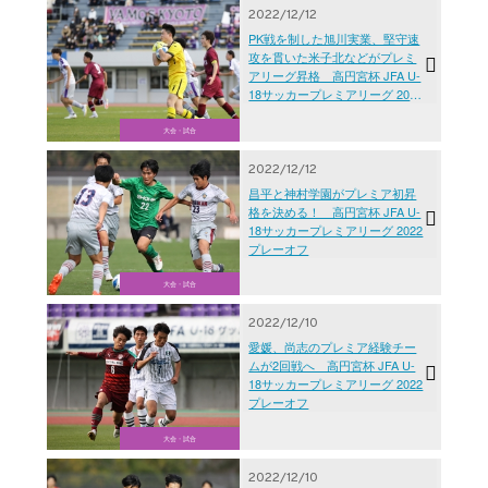
2022/12/12
PK戦を制した旭川実業、堅守速
攻を貫いた米子北などがプレミ
アリーグ昇格 高円宮杯 JFA U-
18サッカープレミアリーグ 2022
プレーオフ
大会・試合
2022/12/12
昌平と神村学園がプレミア初昇
格を決める！ 高円宮杯 JFA U-
18サッカープレミアリーグ 2022
プレーオフ
大会・試合
2022/12/10
愛媛、尚志のプレミア経験チー
ムが2回戦へ 高円宮杯 JFA U-
18サッカープレミアリーグ 2022
プレーオフ
大会・試合
2022/12/10