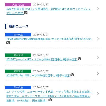
大会・試合
2026/04/27
広島が磐田を振り切って今季初勝利 高円宮杯 JFA U-18サッカープレミ
アリーグ 2026
最新ニュース
日本代表
2026/08/07
FIFAe Continental Championshipに臨むサッカーe日本代表 選手4名が決定
選手育成
2026/08/07
2026/27シーズン JFA・Ｊリーグ特別指定選手に9選手を認定
選手育成
2026/08/07
2026/27年JFA・WEリーグ特別指定選手に3選手を認定
日本代表
2026/08/07
エクアドル代表、ニュージーランド代表、パナマ代表の参加および放送／
配信が決定 キリンカップサッカー2026（10.1＠神奈川／横浜国際総合
競技場、10.5＠東京／国立競技場）