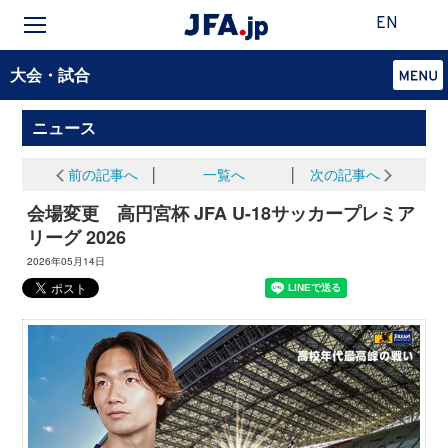
EN
大会・試合
ニュース
前の記事へ
│
一覧へ
│
次の記事へ
会場変更 高円宮杯 JFA U-18サッカープレミア
リーグ 2026
2026年05月14日