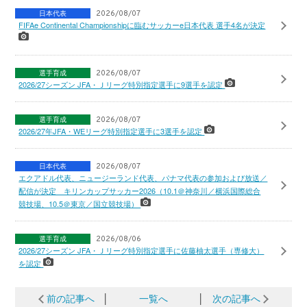
日本代表
2026/08/07
FIFAe Continental Championshipに臨むサッカーe日本代表 選手4名が決定
選手育成
2026/08/07
2026/27シーズン JFA・Ｊリーグ特別指定選手に9選手を認定
選手育成
2026/08/07
2026/27年JFA・WEリーグ特別指定選手に3選手を認定
日本代表
2026/08/07
エクアドル代表、ニュージーランド代表、パナマ代表の参加および放送／
配信が決定 キリンカップサッカー2026（10.1＠神奈川／横浜国際総合
競技場、10.5＠東京／国立競技場）
選手育成
2026/08/06
2026/27シーズン JFA・Ｊリーグ特別指定選手に佐藤柚太選手（専修大）
を認定
前の記事へ
│
一覧へ
│
次の記事へ