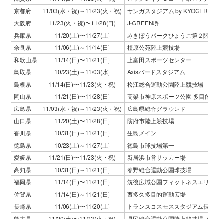
京都府
11/03(水・祝)～11/23(火・祝)
サンガスタジアム by KYOCERA
大阪府
11/23(火・祝)〜11/28(日)
J-GREEN堺
兵庫県
11/20(土)〜11/27(土)
みきぼうパークひょうご第２陸上
奈良県
11/06(土)～11/14(日)
橿原公苑陸上競技場
和歌山県
11/14(日)〜11/21(日)
上富田スポーツセンター
鳥取県
10/23(土)～11/03(水)
Axisバードスタジアム
島根県
11/14(日)〜11/23(火・祝)
松江総合運動公園陸上競技場
岡山県
11/21(日)〜11/28(日)
高梁市神原スポーツ公園 多目的競
広島県
11/03(水・祝)～11/23(火・祝)
広島県総合グラウンド
山口県
11/20(土)〜11/28(日)
防府市陸上競技場
香川県
10/31(日)～11/21(日)
生島メイン
徳島県
10/23(土)～11/27(土)
徳島市球技場第一
愛媛県
11/21(日)〜11/23(火・祝)
新居浜市営サッカー場
高知県
10/31(日)～11/21(日)
春野総合運動公園球技場
福岡県
11/14(日)〜11/21(日)
筑後広域公園フィットネスエリア
佐賀県
11/14(日)～11/21(日)
西多久多目的運動広場
長崎県
11/06(土)〜11/20(土)
トランスコスモススタジアム長崎
熊本県
11/20(土)〜11/23(火・祝)
県民総合運動公園陸上競技場（え