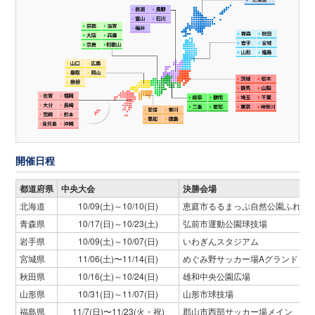
開催日程
都道府県
中央大会
決勝会場
北海道
10/09(土)～10/10(日)
恵庭市るるまっぷ自然公園ふれら
青森県
10/17(日)～10/23(土)
弘前市運動公園球技場
岩手県
10/09(土)～10/07(日)
いわぎんスタジアム
宮城県
11/06(土)〜11/14(日)
めぐみ野サッカー場Aグランド
秋田県
10/16(土)～10/24(日)
雄和中央公園広場
山形県
10/31(日)～11/07(日)
山形市球技場
福島県
11/7(日)〜11/23(火・祝)
郡山市西部サッカー場メイン