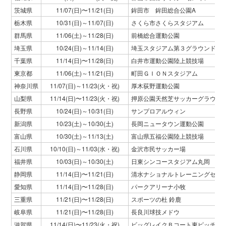
茨城県
11/07(日)〜11/21(日)
鉾田市 鉾田総合公園A
栃木県
10/31(日)～11/07(日)
さくら市さくらスタジアム
群馬県
11/06(土)～11/28(日)
前橋総合運動公園
埼玉県
10/24(日)～11/14(日)
埼玉スタジアム第３グラウンド
千葉県
11/14(日)〜11/28(日)
白井市運動公園陸上競技場
東京都
11/06(土)～11/21(日)
町田ＧＩＯＮスタジアム
神奈川県
11/07(日)～11/23(火・祝)
厚木荻野運動公園
山梨県
11/14(日)〜11/23(火・祝)
押原公園天然芝サッカーグラウン
長野県
10/24(日)～10/31(日)
サンプロアルウィン
新潟県
10/23(土)～10/30(土)
長岡ニュータウン運動公園
富山県
10/30(土)～11/13(土)
富山県五福公園陸上競技場
石川県
10/10(日)～11/03(水・祝)
金沢市民サッカー場
福井県
10/03(日)～10/30(土)
日東シンコースタジアム丸岡
静岡県
11/14(日)〜11/21(日)
清水ナショナルトレーニングセンター
愛知県
11/14(日)〜11/28(日)
パークアリーナ小牧
三重県
11/21(日)〜11/28(日)
スポーツの杜 鈴鹿
岐阜県
11/21(日)〜11/28(日)
長良川球技メドウ
滋賀県
11/14(日)〜11/23(火・祝)
ビッグレイクＢコート東ピッチ